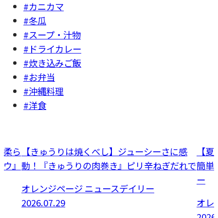
#カニカマ
#冬瓜
#スープ・汁物
#ドライカレー
#炊き込みご飯
#お弁当
#沖縄料理
#洋食
PR
に感
【夏休み親子クッキング】ホットプレートで
「蒲
だれで
簡単、盛り上がる！自家製ビーフハンバーガ
い食
ー
「蒲
オレンジページ ニュースデイリー
い
2026.08.02