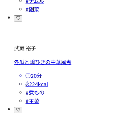
#ナムル
#副菜
武蔵 裕子
冬瓜と鶏ひきの中華風煮
20分
224kcal
#煮もの
#主菜