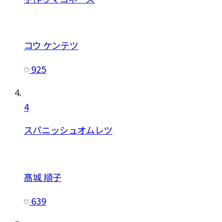
コウ ケンテツ
925
4
スパニッシュオムレツ
髙城 順子
639