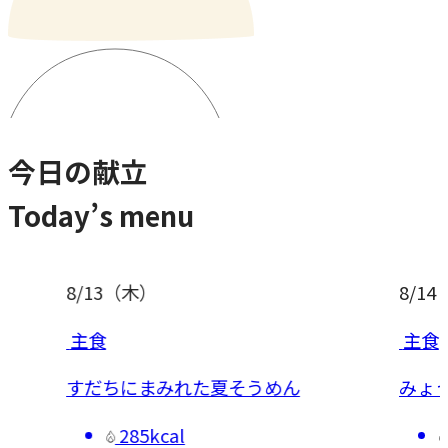
今日の献立
Today’s menu
8/13
（木）
8/14
（
主食
主食
すだちにまみれた夏そうめん
みょう
285kcal