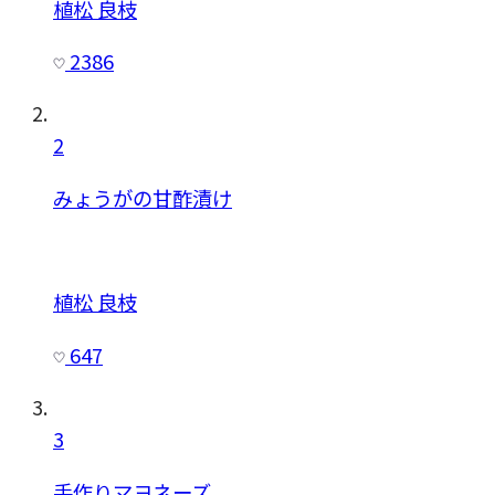
植松 良枝
2386
2
みょうがの甘酢漬け
植松 良枝
647
3
手作りマヨネーズ