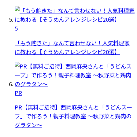
5
「もう飽きた」なんて言わせない！人気料理家
に教わる【そうめんアレンジレシピ20選】
PR
PR【無料ご招待】西岡麻央さんと「うどんスー
プ」で作ろう！親子料理教室 ～秋野菜と鶏肉の
グラタン～