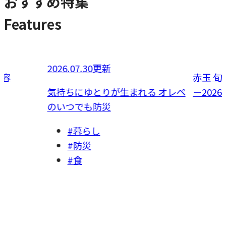
おすすめ特集
Features
2026.07.30更新
容
赤玉 旬
気持ちにゆとりが生まれる オレペ
ー2026
のいつでも防災
#暮らし
#防災
#食