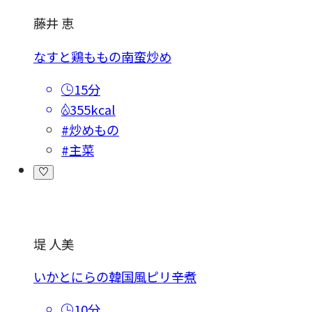
藤井 恵
なすと鶏ももの南蛮炒め
15分
355kcal
#炒めもの
#主菜
堤 人美
いかとにらの韓国風ピリ辛煮
10分