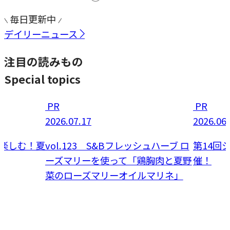
毎日更新中
デイリーニュース
注目の読みもの
Special topics
PR
PR
2026.07.17
2026.06
楽しむ！夏
vol.123 S&Bフレッシュハーブ ロ
第14回
ーズマリーを使って「鶏胸肉と夏野
催！
菜のローズマリーオイルマリネ」