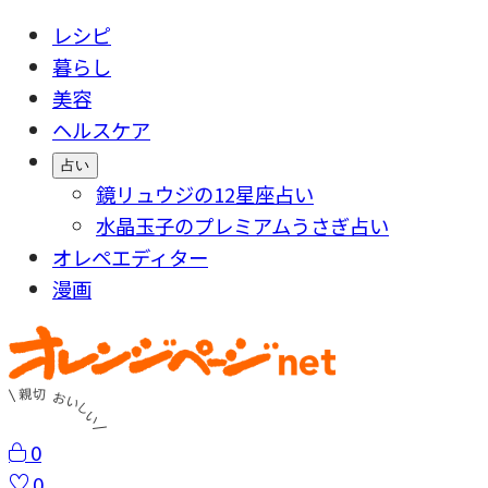
レシピ
暮らし
美容
ヘルスケア
占い
鏡リュウジの12星座占い
水晶玉子のプレミアムうさぎ占い
オレペエディター
漫画
0
0