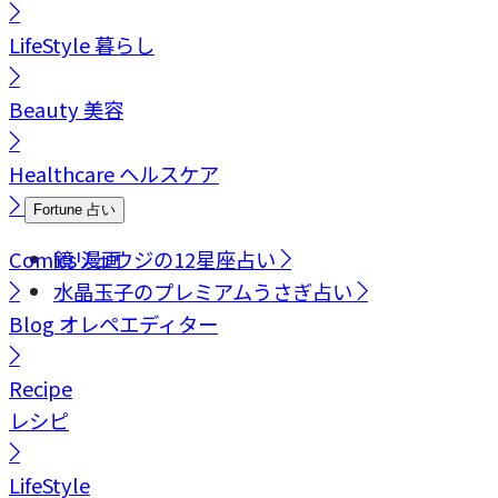
LifeStyle
暮らし
Beauty
美容
Healthcare
ヘルスケア
Fortune
占い
Comics
鏡リュウジの12星座占い
漫画
水晶玉子のプレミアムうさぎ占い
Blog
オレペエディター
Recipe
レシピ
LifeStyle