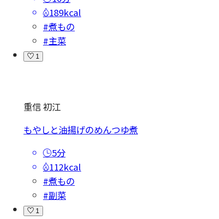
189kcal
#煮もの
#主菜
1
重信 初江
もやしと油揚げのめんつゆ煮
5分
112kcal
#煮もの
#副菜
1