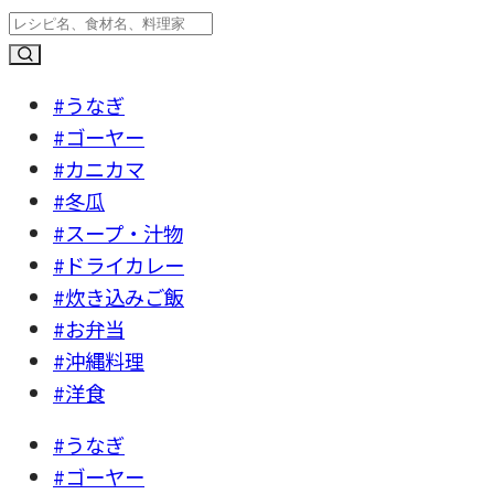
#うなぎ
#ゴーヤー
#カニカマ
#冬瓜
#スープ・汁物
#ドライカレー
#炊き込みご飯
#お弁当
#沖縄料理
#洋食
#うなぎ
#ゴーヤー