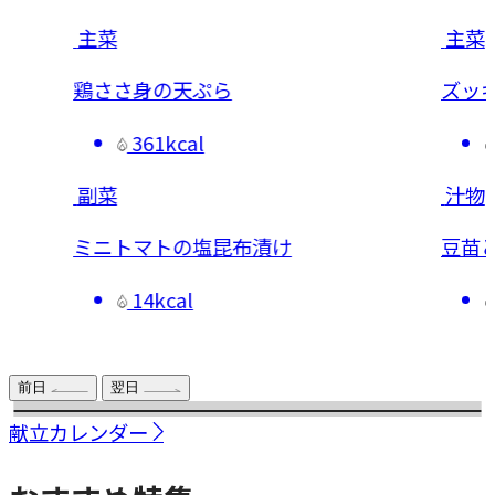
主菜
主菜
鶏ささ身の天ぷら
ズッキ
361kcal
副菜
汁物
ミニトマトの塩昆布漬け
豆苗と
14kcal
前日
翌日
献立カレンダー