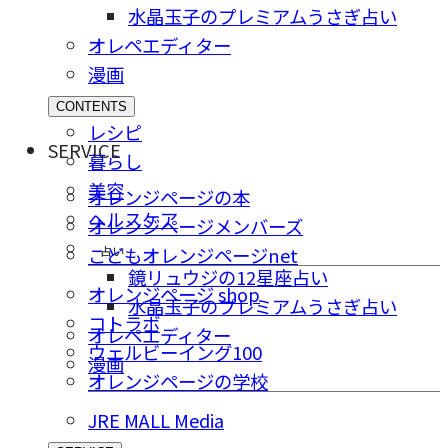
水晶玉子のプレミアムうさぎ占い
オレペエディター
漫画
CONTENTS
レシピ
SERVICE
暮らし
美容
オレンジページの本
ヘルスケア
オレンジページメンバーズ
占い
こどもオレンジページnet
鏡リュウジの12星座占い
オレンジページ shop
水晶玉子のプレミアムうさぎ占い
コトラボ
オレペエディター
ウェルビーイング100
漫画
オレンジページの学校
JRE MALL Media