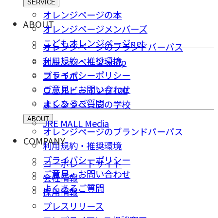
SERVICE
オレンジページの本
ABOUT
オレンジページメンバーズ
こどもオレンジページnet
オレンジページのブランドパーパス
利用規約・推奨環境
オレンジページ shop
プライバシーポリシー
コトラボ
ご意⾒・お問い合わせ
ウェルビーイング100
よくあるご質問
オレンジページの学校
ABOUT
JRE MALL Media
オレンジページのブランドパーパス
COMPANY
利用規約・推奨環境
プライバシーポリシー
コーポレートサイト
ご意⾒・お問い合わせ
会社情報
よくあるご質問
採⽤情報
プレスリリース