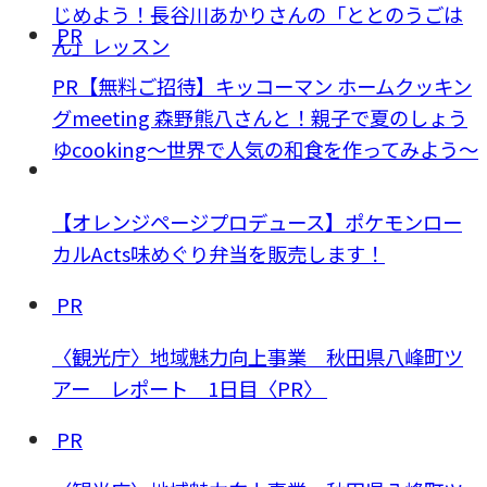
じめよう！長谷川あかりさんの「ととのうごは
PR
ん」レッスン
PR【無料ご招待】キッコーマン ホームクッキン
グmeeting 森野熊八さんと！親子で夏のしょう
ゆcooking～世界で人気の和食を作ってみよう～
【オレンジページプロデュース】ポケモンロー
カルActs味めぐり弁当を販売します！
PR
〈観光庁〉地域魅力向上事業 秋田県八峰町ツ
アー レポート 1日目〈PR〉
PR