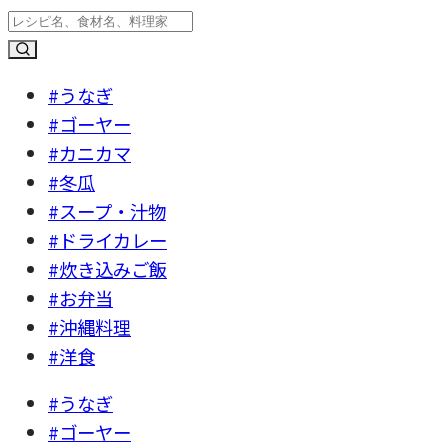
#うなぎ
#ゴーヤー
#カニカマ
#冬瓜
#スープ・汁物
#ドライカレー
#炊き込みご飯
#お弁当
#沖縄料理
#洋食
#うなぎ
#ゴーヤー