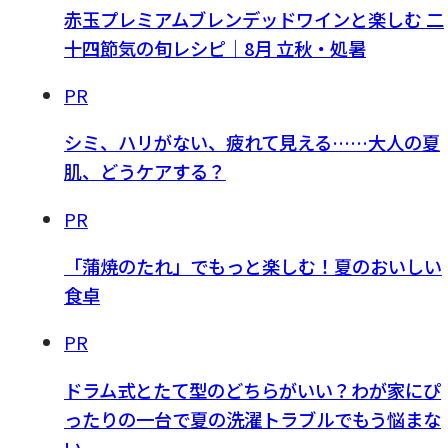
赤玉プレミアムブレンデッドワインと楽しむ 二
十四節気の旬レシピ｜8月 立秋・処暑
PR
シミ、ハリがない、疲れて見える……大人の夏
肌、どうケアする？
PR
「蒲焼のたれ」でもっと楽しむ！夏のおいしい
食卓
PR
ドラム式とたて型のどちらがいい？わが家にぴ
ったりの一台で夏の洗濯トラブルでもう悩まな
い