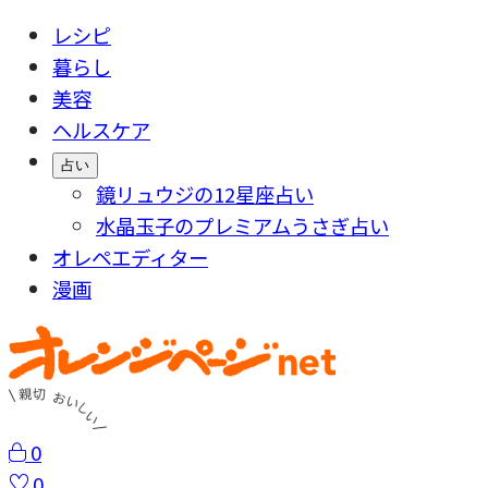
レシピ
暮らし
美容
ヘルスケア
占い
鏡リュウジの12星座占い
水晶玉子のプレミアムうさぎ占い
オレペエディター
漫画
0
0