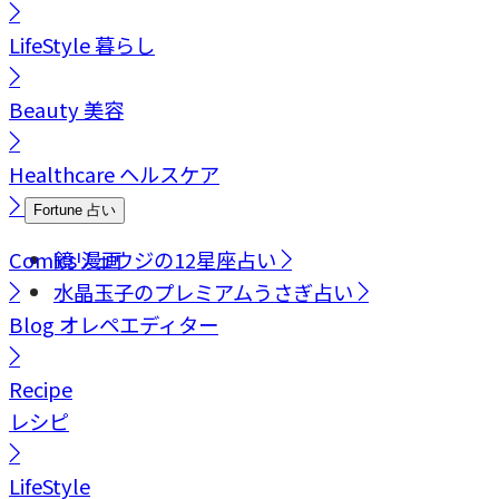
LifeStyle
暮らし
Beauty
美容
Healthcare
ヘルスケア
Fortune
占い
Comics
鏡リュウジの12星座占い
漫画
水晶玉子のプレミアムうさぎ占い
Blog
オレペエディター
Recipe
レシピ
LifeStyle