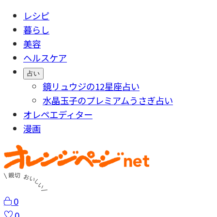
レシピ
暮らし
美容
ヘルスケア
占い
鏡リュウジの12星座占い
水晶玉子のプレミアムうさぎ占い
オレペエディター
漫画
0
0