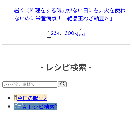
暑くて料理をする気力がない日にも。火を使わ
ないのに栄養満点！『絶品玉ねぎ納豆丼』
投
1
2
3
4
…
300
Next
稿
の
ペ
ー
- レシピ検索 -
ジ
送
り
今日の献立
AIレシピ検索