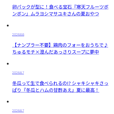
卵パックが型に！食べる宝石『寒天フルーツボ
ンボン』ムラヨシマサユキさんの夏おやつ
2026.8.8
【ナンプラー不要】鶏肉のフォーをおうちで♪
ちゅるモチ×澄んだあっさりスープに夢中
2026.8.7
冬瓜って生で食べられるの!? シャキシャキさっ
ぱり『冬瓜とハムの甘酢あえ』夏に最高！
2026.8.7