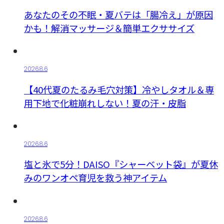
あなたのその不眠・夏バテは「腸冷え」が原因
かも！解消マッサージ＆簡単エクササイズ
2026.8.6
【40代夏のたるみ毛穴対策】冷やしタオル＆専
用下地で化粧崩れしない！夏の汗・皮脂
2026.8.6
塩と氷で5分！DAISO『シャーベット袋』が夏休
みのワンオペ育児を救う神アイテム
2026.8.6