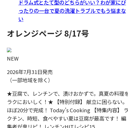
ドラム式とたて型のどちらがいい？わが家にぴ
ったりの一台で夏の洗濯トラブルでもう悩まな
い
オレンジページ 8/17号
NEW
2026年7月31日発売
（一部地域を除く）
★豆腐で、レンチンで、漬けおかずで。真夏の料理
ラクにおいしく！★ 【特別付録】 献立に困らない。
ほぼ20分で完成！ Today’s Cooking 【特集内容】 
クチン、時短、食べやすい夏は豆腐が最高です！ 編
集者が鬼リピ！ レンチンHITレシピ15