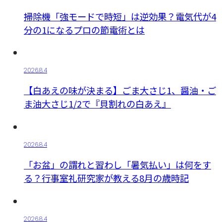
掃除機「強モードで時短」は逆効果？電気代が4
分の1になるプロの節電術とは
2026.8.4
【白あえの味が決まる】ごま大さじ1、醤油・ご
ま油大さじ1/2で『貝割れの白あえ』
2026.8.4
「お盆」の謂れと習わし「暑気払い」は何をす
る？行事室礼研究家が教える8月の歳時記
2026.8.4