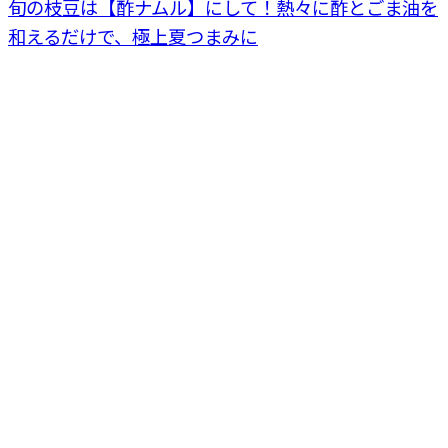
旬の枝豆は【酢ナムル】にして！熱々に酢とごま油を
和えるだけで、極上夏つまみに