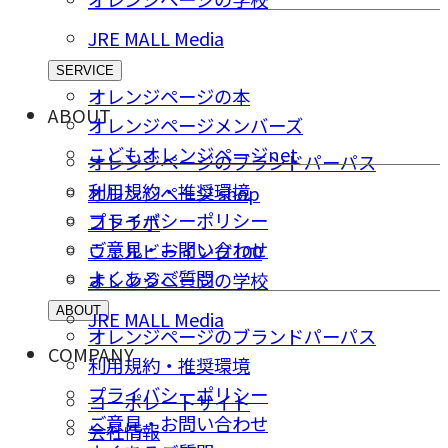
JRE MALL Media
SERVICE
オレンジページの本
ABOUT
オレンジページメンバーズ
こどもオレンジページnet
オレンジページのブランドパーパス
利用規約・推奨環境
オレンジページ shop
プライバシーポリシー
コトラボ
ご意⾒・お問い合わせ
ウェルビーイング100
よくあるご質問
オレンジページの学校
ABOUT
JRE MALL Media
オレンジページのブランドパーパス
COMPANY
利用規約・推奨環境
プライバシーポリシー
コーポレートサイト
ご意⾒・お問い合わせ
会社情報