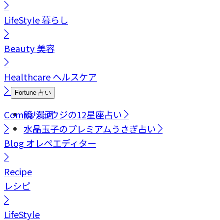
LifeStyle
暮らし
Beauty
美容
Healthcare
ヘルスケア
Fortune
占い
Comics
鏡リュウジの12星座占い
漫画
水晶玉子のプレミアムうさぎ占い
Blog
オレペエディター
Recipe
レシピ
LifeStyle