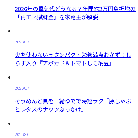
2026年の電気代どうなる？年間約2万円負担増の
「再エネ賦課金」を家電王が解説
2026.8.7
火を使わない高タンパク・栄養満点おかず！し
らす入り『アボカド＆トマトしそ納豆』
2026.8.7
そうめんと具を一緒ゆでで時短ラク『豚しゃぶ
とレタスのナッツぶっかけ』
2026.8.6