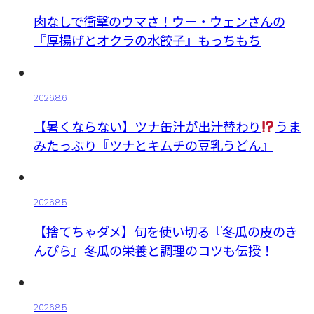
肉なしで衝撃のウマさ！ウー・ウェンさんの
『厚揚げとオクラの水餃子』もっちもち
2026.8.6
【暑くならない】ツナ缶汁が出汁替わり
うま
みたっぷり『ツナとキムチの豆乳うどん』
2026.8.5
【捨てちゃダメ】旬を使い切る『冬瓜の皮のき
んぴら』冬瓜の栄養と調理のコツも伝授！
2026.8.5