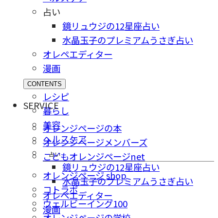
占い
鏡リュウジの12星座占い
水晶玉子のプレミアムうさぎ占い
オレペエディター
漫画
CONTENTS
レシピ
SERVICE
暮らし
美容
オレンジページの本
ヘルスケア
オレンジページメンバーズ
占い
こどもオレンジページnet
鏡リュウジの12星座占い
オレンジページ shop
水晶玉子のプレミアムうさぎ占い
コトラボ
オレペエディター
ウェルビーイング100
漫画
オレンジページの学校