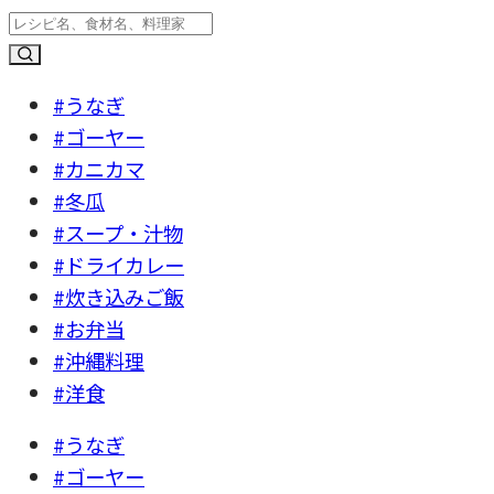
#うなぎ
#ゴーヤー
#カニカマ
#冬瓜
#スープ・汁物
#ドライカレー
#炊き込みご飯
#お弁当
#沖縄料理
#洋食
#うなぎ
#ゴーヤー