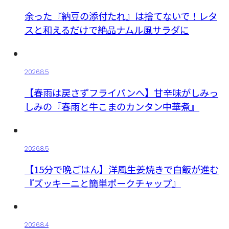
余った『納豆の添付たれ』は捨てないで！レタ
スと和えるだけで絶品ナムル風サラダに
2026.8.5
【春雨は戻さずフライパンへ】甘辛味がしみっ
しみの『春雨と牛こまのカンタン中華煮』
2026.8.5
【15分で晩ごはん】洋風生姜焼きで白飯が進む
『ズッキーニと簡単ポークチャップ』
2026.8.4