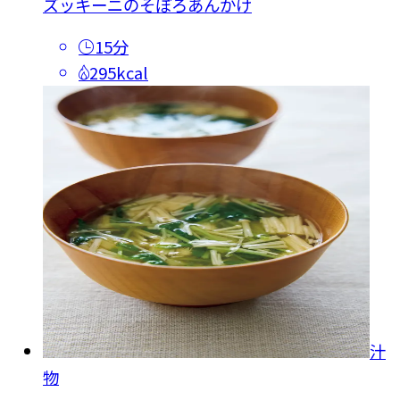
ズッキーニのそぼろあんかけ
15分
295kcal
汁
物