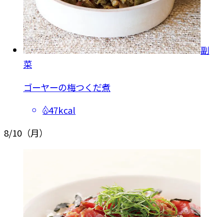
副
菜
ゴーヤーの梅つくだ煮
47kcal
8/10
（月）