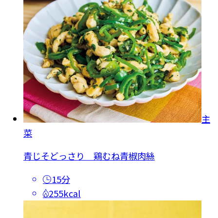
主
菜
青じそどっさり 鶏むね青椒肉絲
15分
255kcal