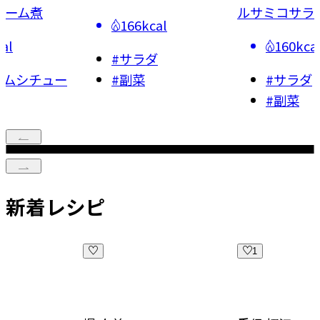
ルサミコサラダ
ァ
al
160kcal
321kca
ダ
#
サラダ
#
アクア
#
副菜
#
主菜
新着レシピ
1
1