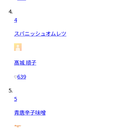
4
スパニッシュオムレツ
髙城 順子
639
5
青唐辛子味噌