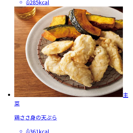
285kcal
主
菜
鶏ささ身の天ぷら
361kcal