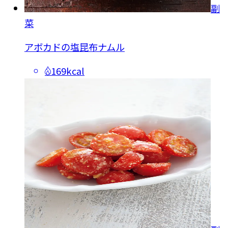
副
菜
アボカドの塩昆布ナムル
169kcal