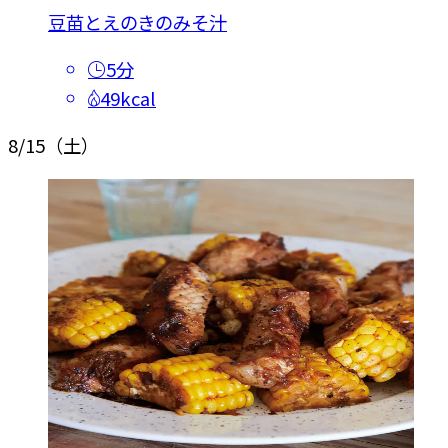
豆苗とえのきのみそ汁
5分
49kcal
8/15
（土）