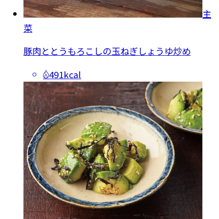
主
菜
豚肉ととうもろこしの玉ねぎしょうゆ炒め
491kcal