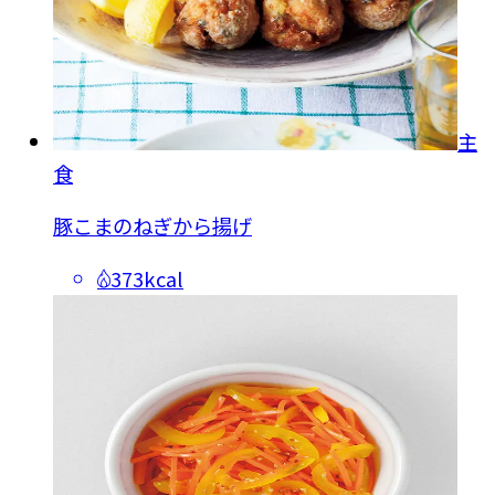
主
食
豚こまのねぎから揚げ
373kcal