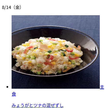
8/14
（金）
主
食
みょうがとツナの混ぜずし