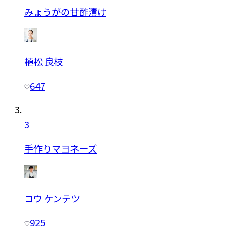
みょうがの甘酢漬け
植松 良枝
647
3
手作りマヨネーズ
コウ ケンテツ
925