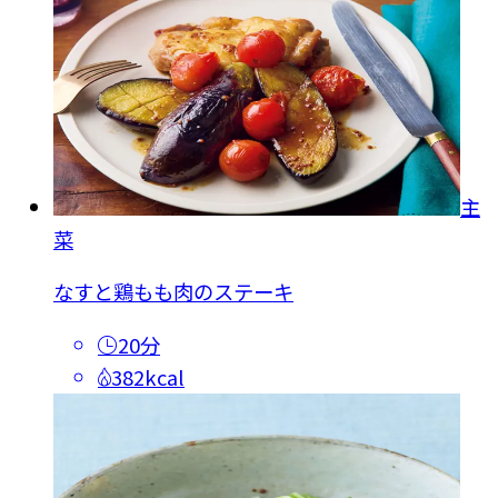
主
菜
なすと鶏もも肉のステーキ
20分
382kcal