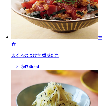
主
食
まぐろのづけ丼 香味だれ
474kcal