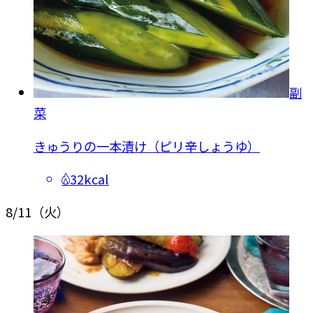
副
菜
きゅうりの一本漬け（ピリ辛しょうゆ）
32kcal
8/11
（火）