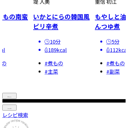
重信 初江
夏梅 美智子
らの韓国風
もやしと油揚げのめ
鶏スペアリ
んつゆ煮
パラのオイ
め
5分
al
112kcal
15分
277kca
の
#
煮もの
#
副菜
#
炒めも
#
主菜
レシピ検索