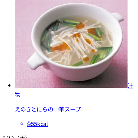
汁
物
えのきとにらの中華スープ
55kcal