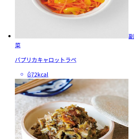
副
菜
パプリカキャロットラペ
72kcal