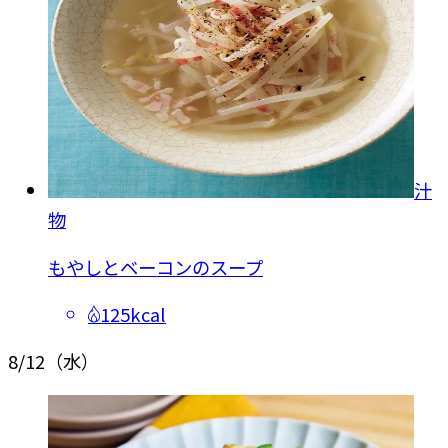
汁
物
もやしとベーコンのスープ
125kcal
8/12
（水）