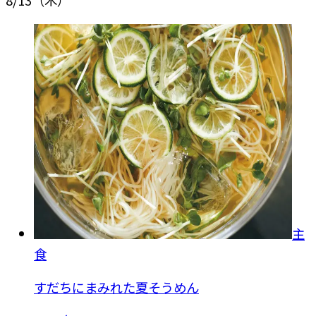
8/13
（木）
主
食
すだちにまみれた夏そうめん