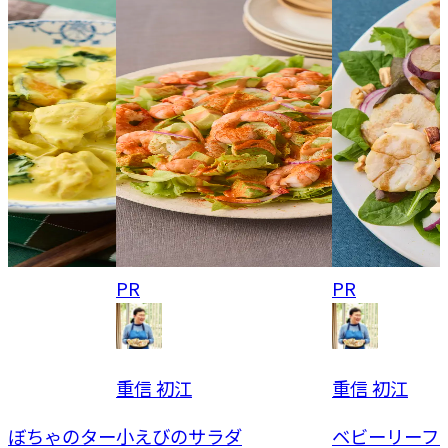
PR
PR
重信 初江
重信 初江
ラダ
ベビーリーフと帆立てのバ
カレー風味の