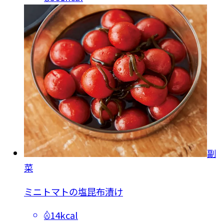
副
菜
ミニトマトの塩昆布漬け
14kcal