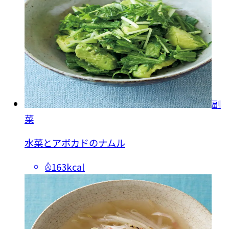
副
菜
水菜とアボカドのナムル
163kcal