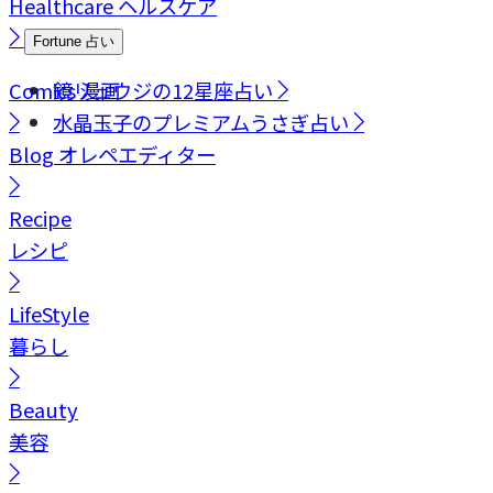
Healthcare
ヘルスケア
Fortune
占い
Comics
鏡リュウジの12星座占い
漫画
水晶玉子のプレミアムうさぎ占い
Blog
オレペエディター
Recipe
レシピ
LifeStyle
暮らし
Beauty
美容