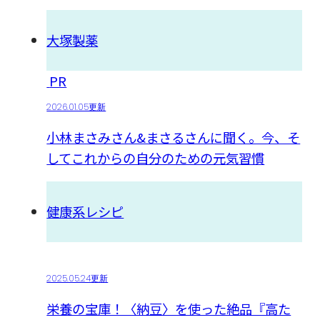
大塚製薬
PR
2026.01.05更新
小林まさみさん&まさるさんに聞く。今、そ
してこれからの自分のための元気習慣
健康系レシピ
2025.05.24更新
栄養の宝庫！〈納豆〉を使った絶品『高た