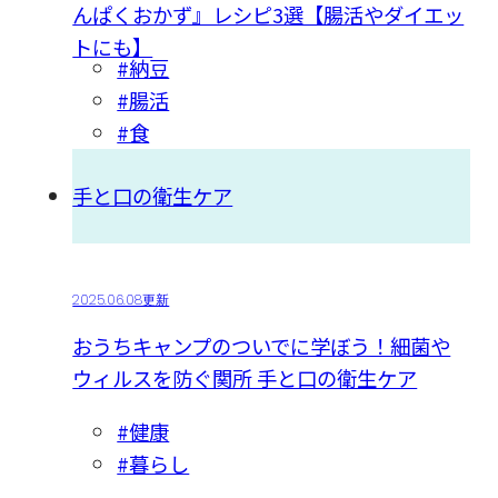
んぱくおかず』レシピ3選【腸活やダイエッ
トにも】
#納豆
#腸活
#食
手と口の衛生ケア
2025.06.08更新
おうちキャンプのついでに学ぼう！細菌や
ウィルスを防ぐ関所 手と口の衛生ケア
#健康
#暮らし