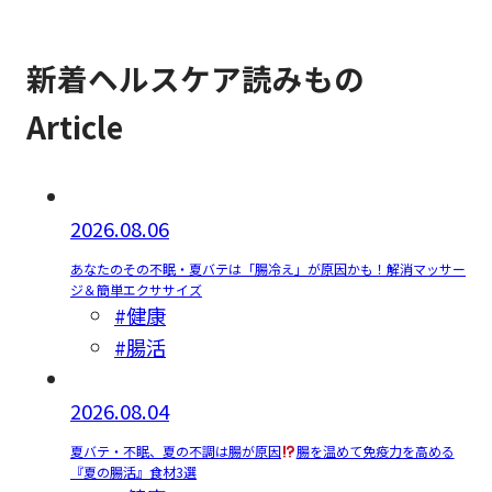
新着ヘルスケア読みもの
Article
2026.08.06
あなたのその不眠・夏バテは「腸冷え」が原因かも！解消マッサー
ジ＆簡単エクササイズ
#健康
#腸活
2026.08.04
夏バテ・不眠、夏の不調は腸が原因
腸を温めて免疫力を高める
『夏の腸活』食材3選