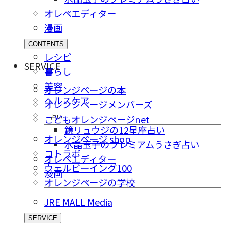
オレペエディター
漫画
CONTENTS
レシピ
SERVICE
暮らし
美容
オレンジページの本
ヘルスケア
オレンジページメンバーズ
占い
こどもオレンジページnet
鏡リュウジの12星座占い
オレンジページ shop
水晶玉子のプレミアムうさぎ占い
コトラボ
オレペエディター
ウェルビーイング100
漫画
オレンジページの学校
JRE MALL Media
SERVICE