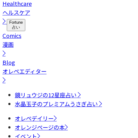
Healthcare
ヘルスケア
Fortune
占い
Comics
漫画
Blog
オレペエディター
鏡リュウジの12星座占い
水晶玉子のプレミアムうさぎ占い
オレペデイリー
オレンジページの本
イベント