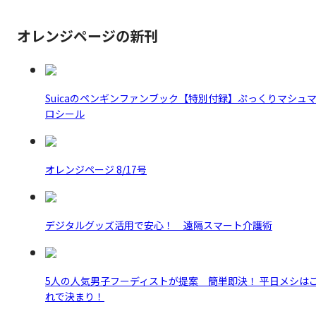
オレンジページの新刊
Suicaのペンギンファンブック【特別付録】ぷっくりマシュ
ロシール
オレンジページ 8/17号
デジタルグッズ活用で安心！ 遠隔スマート介護術
5人の人気男子フーディストが提案 簡単即決！ 平日メシは
れで決まり！