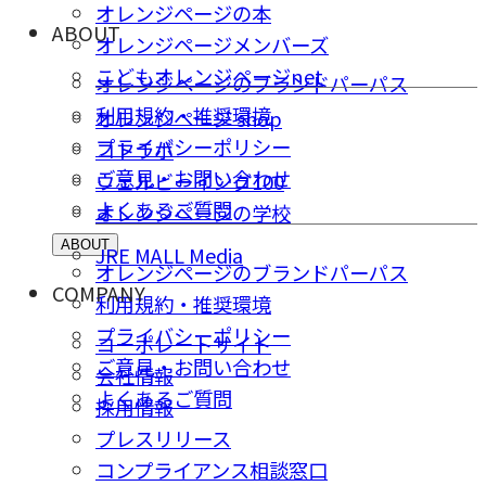
オレンジページの本
ABOUT
オレンジページメンバーズ
こどもオレンジページnet
オレンジページのブランドパーパス
利用規約・推奨環境
オレンジページ shop
プライバシーポリシー
コトラボ
ご意⾒・お問い合わせ
ウェルビーイング100
よくあるご質問
オレンジページの学校
ABOUT
JRE MALL Media
オレンジページのブランドパーパス
COMPANY
利用規約・推奨環境
プライバシーポリシー
コーポレートサイト
ご意⾒・お問い合わせ
会社情報
よくあるご質問
採⽤情報
プレスリリース
コンプライアンス相談窓⼝