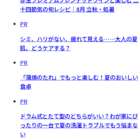
十四節気の旬レシピ｜8月 立秋・処暑
PR
シミ、ハリがない、疲れて見える……大人の夏
肌、どうケアする？
PR
「蒲焼のたれ」でもっと楽しむ！夏のおいしい
食卓
PR
ドラム式とたて型のどちらがいい？わが家にぴ
ったりの一台で夏の洗濯トラブルでもう悩まな
い