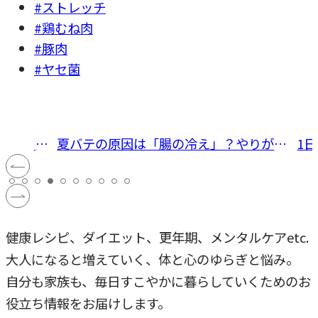
#ストレッチ
#鶏むね肉
#豚肉
#ヤセ菌
郷ひろみ
夏バテの原因は「腸の冷え」？やりがち
1
絞りスト
NG習慣4選とプロが教える冷やさない対
ス
策2選
伝
健康レシピ、ダイエット、更年期、メンタルケアetc.
大人になると増えていく、体と心のゆらぎと悩み。
自分も家族も、毎日すこやかに暮らしていくためのお
役立ち情報をお届けします。