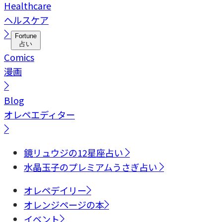
Healthcare
ヘルスケア
Fortune
占い
Comics
漫画
Blog
オレペエディター
鏡リュウジの12星座占い
水晶玉子のプレミアムうさぎ占い
オレペデイリー
オレンジページの本
イベント