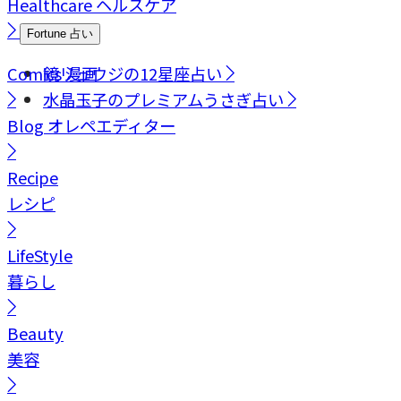
Healthcare
ヘルスケア
Fortune
占い
Comics
鏡リュウジの12星座占い
漫画
水晶玉子のプレミアムうさぎ占い
Blog
オレペエディター
Recipe
レシピ
LifeStyle
暮らし
Beauty
美容