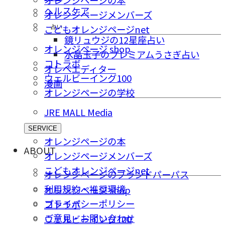
ヘルスケア
オレンジページメンバーズ
占い
こどもオレンジページnet
鏡リュウジの12星座占い
オレンジページ shop
水晶玉子のプレミアムうさぎ占い
コトラボ
オレペエディター
ウェルビーイング100
漫画
オレンジページの学校
JRE MALL Media
SERVICE
オレンジページの本
ABOUT
オレンジページメンバーズ
こどもオレンジページnet
オレンジページのブランドパーパス
利用規約・推奨環境
オレンジページ shop
プライバシーポリシー
コトラボ
ご意⾒・お問い合わせ
ウェルビーイング100