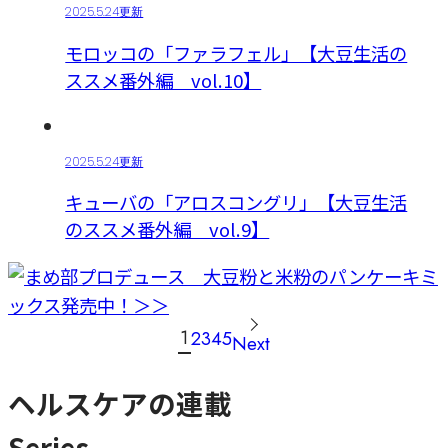
2025.5.24更新
モロッコの「ファラフェル」【大豆生活の
ススメ番外編 vol.10】
2025.5.24更新
キューバの「アロスコングリ」【大豆生活
のススメ番外編 vol.9】
投
1
2
3
4
5
Next
稿
の
ヘルスケアの連載
ペ
ー
Series