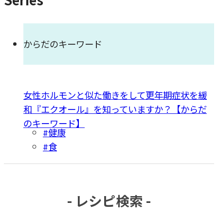
ジ
送
り
からだのキーワード
女性ホルモンと似た働きをして更年期症状を緩
和『エクオール』を知っていますか？【からだ
のキーワード】
#健康
#食
- レシピ検索 -