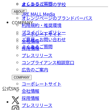
よくあるご質問
オレンジページの学校
ABOUT
JRE MALL Media
オレンジページのブランドパーパス
COMPANY
利用規約・推奨環境
プライバシーポリシー
コーポレートサイト
ご意⾒・お問い合わせ
会社情報
よくあるご質問
採⽤情報
プレスリリース
コンプライアンス相談窓⼝
広告のご案内
COMPANY
コーポレートサイト
公式SNS
会社情報
採⽤情報
プレスリリース