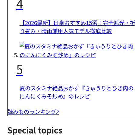
4
【2026最新】日傘おすすめ15選！完全遮光・
り畳み・晴雨兼用人気モデル徹底比較
5
夏のスタミナ絶品おかず『きゅうりとひき肉の
にんにくみそ炒め』のレシピ
読みものランキング
Special topics