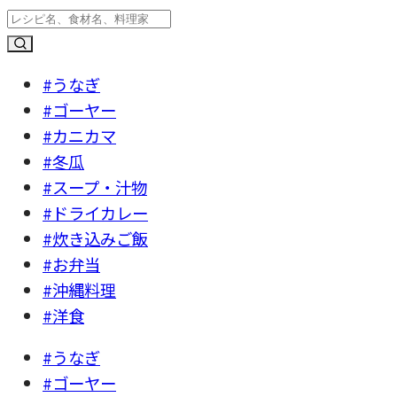
#うなぎ
#ゴーヤー
#カニカマ
#冬瓜
#スープ・汁物
#ドライカレー
#炊き込みご飯
#お弁当
#沖縄料理
#洋食
#うなぎ
#ゴーヤー