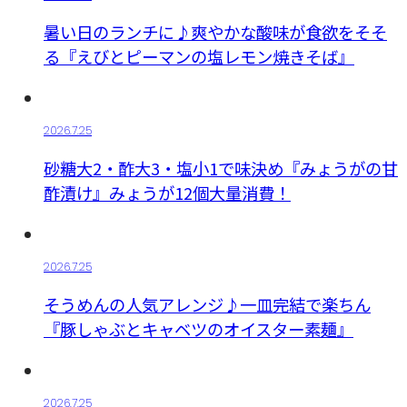
暑い日のランチに♪爽やかな酸味が食欲をそそ
る『えびとピーマンの塩レモン焼きそば』
2026.7.25
砂糖大2・酢大3・塩小1で味決め『みょうがの甘
酢漬け』みょうが12個大量消費！
2026.7.25
そうめんの人気アレンジ♪一皿完結で楽ちん
『豚しゃぶとキャベツのオイスター素麺』
2026.7.25