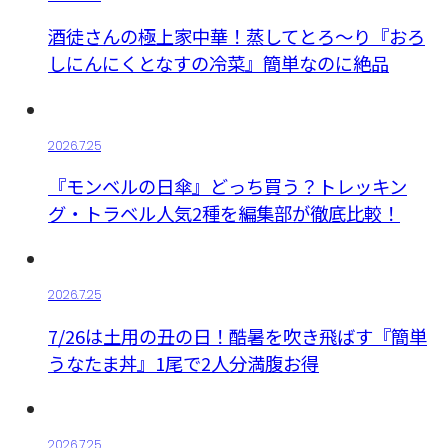
酒徒さんの極上家中華！蒸してとろ〜り『おろ
しにんにくとなすの冷菜』簡単なのに絶品
2026.7.25
『モンベルの日傘』どっち買う？トレッキン
グ・トラベル人気2種を編集部が徹底比較！
2026.7.25
7/26は土用の丑の日！酷暑を吹き飛ばす『簡単
うなたま丼』1尾で2人分満腹お得
2026.7.25