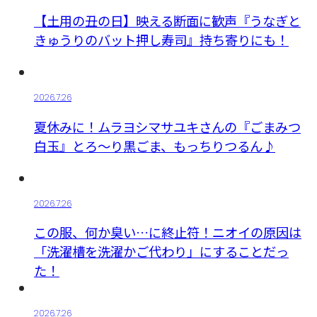
【土用の丑の日】映える断面に歓声『うなぎと
きゅうりのバット押し寿司』持ち寄りにも！
2026.7.26
夏休みに！ムラヨシマサユキさんの『ごまみつ
白玉』とろ～り黒ごま、もっちりつるん♪
2026.7.26
この服、何か臭い…に終止符！ニオイの原因は
「洗濯槽を洗濯かご代わり」にすることだっ
た！
2026.7.26