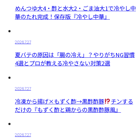
めんつゆ大4・酢と水大2・ごま油大1で冷やし中
華のたれ完成！保存版『冷やし中華』
2026.7.27
夏バテの原因は「腸の冷え」？やりがちNG習慣
4選とプロが教える冷やさない対策2選
2026.7.27
冷凍から揚げ×もずく酢→黒酢酢豚
チンする
だけの『もずく酢と鶏からの黒酢酢豚風』
2026.7.27