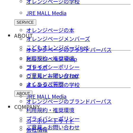
オレンジページの学校
JRE MALL Media
SERVICE
オレンジページの本
ABOUT
オレンジページメンバーズ
こどもオレンジページnet
オレンジページのブランドパーパス
利用規約・推奨環境
オレンジページ shop
プライバシーポリシー
コトラボ
ご意⾒・お問い合わせ
ウェルビーイング100
よくあるご質問
オレンジページの学校
ABOUT
JRE MALL Media
オレンジページのブランドパーパス
COMPANY
利用規約・推奨環境
プライバシーポリシー
コーポレートサイト
ご意⾒・お問い合わせ
会社情報