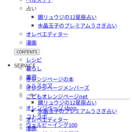
占い
鏡リュウジの12星座占い
水晶玉子のプレミアムうさぎ占い
オレペエディター
漫画
CONTENTS
レシピ
SERVICE
暮らし
美容
オレンジページの本
ヘルスケア
オレンジページメンバーズ
占い
こどもオレンジページnet
鏡リュウジの12星座占い
オレンジページ shop
水晶玉子のプレミアムうさぎ占い
コトラボ
オレペエディター
ウェルビーイング100
漫画