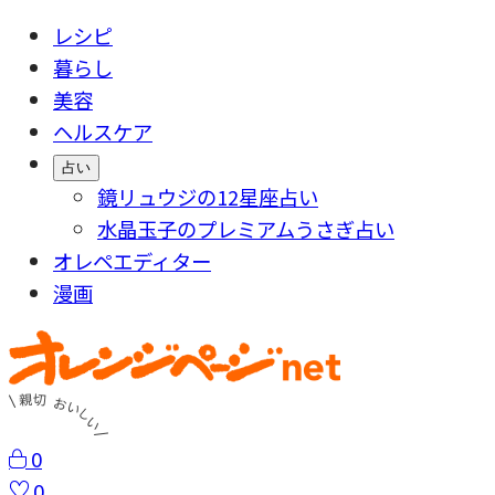
レシピ
暮らし
美容
ヘルスケア
占い
鏡リュウジの12星座占い
水晶玉子のプレミアムうさぎ占い
オレペエディター
漫画
0
0