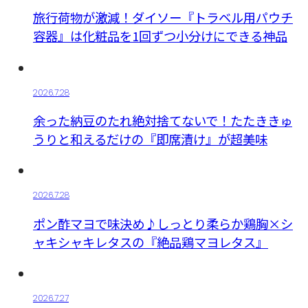
旅行荷物が激減！ダイソー『トラベル用パウチ
容器』は化粧品を1回ずつ小分けにできる神品
2026.7.28
余った納豆のたれ絶対捨てないで！たたききゅ
うりと和えるだけの『即席漬け』が超美味
2026.7.28
ポン酢マヨで味決め♪しっとり柔らか鶏胸×シ
ャキシャキレタスの『絶品鶏マヨレタス』
2026.7.27