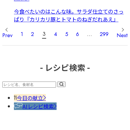
今食べたいのはこんな味。サラダ仕立てのさっ
ぱり『カリカリ豚とトマトのねぎだれあえ』
投
3
1
2
4
5
6
…
299
Prev
Next
稿
の
ペ
ー
- レシピ検索 -
ジ
送
り
今日の献立
AIレシピ検索