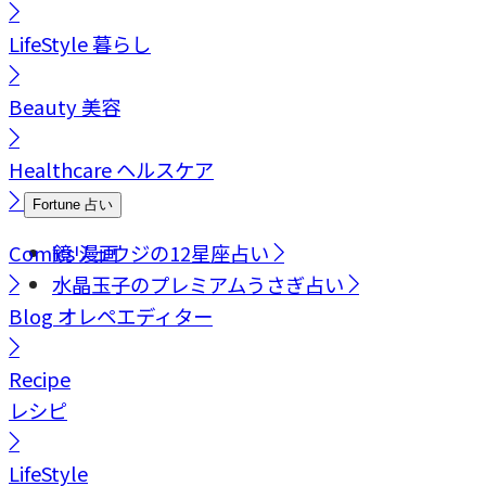
LifeStyle
暮らし
Beauty
美容
Healthcare
ヘルスケア
Fortune
占い
Comics
鏡リュウジの12星座占い
漫画
水晶玉子のプレミアムうさぎ占い
Blog
オレペエディター
Recipe
レシピ
LifeStyle