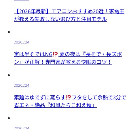
【2026年最新】エアコンおすすめ20選！家電王
が教える失敗しない選び方と注目モデル
2026.7.24
実は半そではNG
夏の夜は『長そで・長ズボ
ン』が正解！専門家が教える快眠のコツ！
2026.7.24
素麺はゆでずに蒸らす
フタをして余熱で3分で
省エネ・絶品『和風たらこ和え麺』
2026.7.24