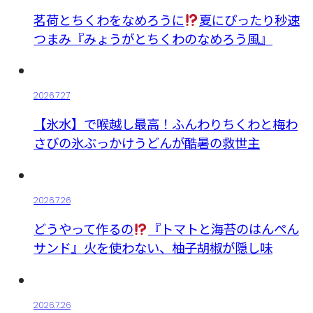
茗荷とちくわをなめろうに
夏にぴったり秒速
つまみ『みょうがとちくわのなめろう風』
2026.7.27
【氷水】で喉越し最高！ふんわりちくわと梅わ
さびの氷ぶっかけうどんが酷暑の救世主
2026.7.26
どうやって作るの
『トマトと海苔のはんぺん
サンド』火を使わない、柚子胡椒が隠し味
2026.7.26