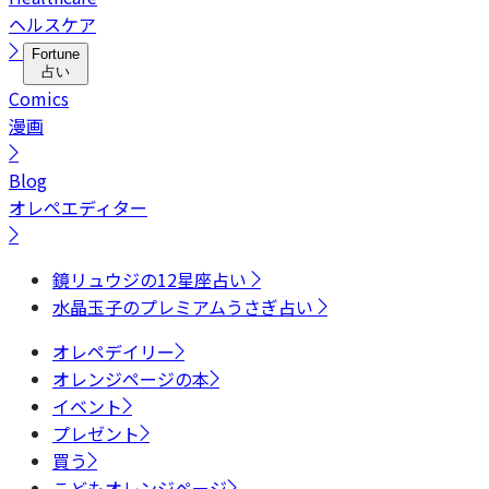
ヘルスケア
Fortune
占い
Comics
漫画
Blog
オレペエディター
鏡リュウジの12星座占い
水晶玉子のプレミアムうさぎ占い
オレペデイリー
オレンジページの本
イベント
プレゼント
買う
こどもオレンジページ