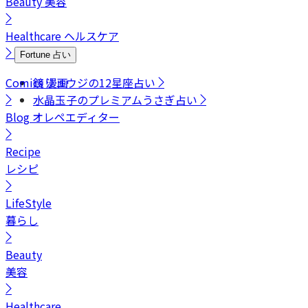
Beauty
美容
Healthcare
ヘルスケア
Fortune
占い
Comics
鏡リュウジの12星座占い
漫画
水晶玉子のプレミアムうさぎ占い
Blog
オレペエディター
Recipe
レシピ
LifeStyle
暮らし
Beauty
美容
Healthcare