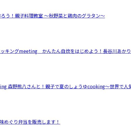
作ろう！親子料理教室 ～秋野菜と鶏肉のグラタン～
クッキングmeeting かんたん自炊をはじめよう！長谷川あ
ing 森野熊八さんと！親子で夏のしょうゆcooking～世界で
s味めぐり弁当を販売します！