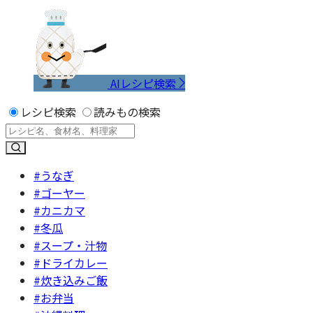
AIレシピ検索
レシピ検索
読みもの検索
#うなぎ
#ゴーヤー
#カニカマ
#冬瓜
#スープ・汁物
#ドライカレー
#炊き込みご飯
#お弁当