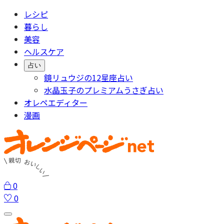
レシピ
暮らし
美容
ヘルスケア
占い
鏡リュウジの12星座占い
水晶玉子のプレミアムうさぎ占い
オレペエディター
漫画
0
0