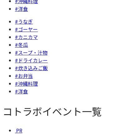
#沖縄料理
#洋食
#うなぎ
#ゴーヤー
#カニカマ
#冬瓜
#スープ・汁物
#ドライカレー
#炊き込みご飯
#お弁当
#沖縄料理
#洋食
コトラボイベント一覧
PR