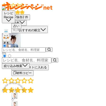
レシピ
保存
2
件
Recipe
共有
占い
おすすめの献立
－
＋
絞り込み検索
買い物リストに入れる
材料コピー