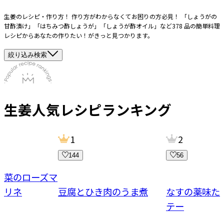
生姜のレシピ・作り方！ 作り方がわからなくてお困りの方必見！ 「しょうがの
甘酢漬け」「はちみつ酢しょうが」「しょうが酢オイル」など378 品の簡単料理
レシピからあなたの作りたい！がきっと見つかります。
絞り込み検索
生姜
人気レシピランキング
1
2
144
56
野菜のローズマ
マリネ
豆腐とひき肉のうま煮
なすの薬味た
テー