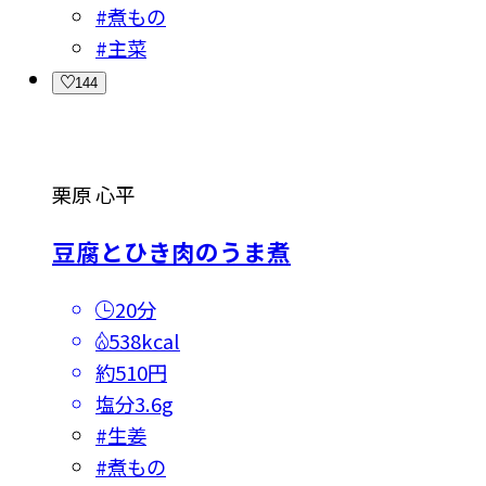
#
煮もの
#
主菜
144
栗原 心平
豆腐とひき肉のうま煮
20分
538kcal
約510円
塩分
3.6g
#
生姜
#
煮もの