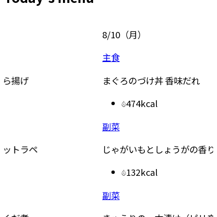
8/10
（
月
）
8/11
（
主食
主菜
まぐろのづけ丼 香味だれ
なすと
474kcal
副菜
副菜
じゃがいもとしょうがの香りごまあえ
水菜と
132kcal
副菜
汁物