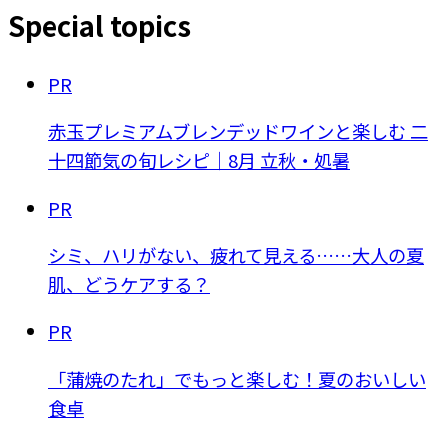
Special topics
PR
赤玉プレミアムブレンデッドワインと楽しむ 二
十四節気の旬レシピ｜8月 立秋・処暑
PR
シミ、ハリがない、疲れて見える……大人の夏
肌、どうケアする？
PR
「蒲焼のたれ」でもっと楽しむ！夏のおいしい
食卓