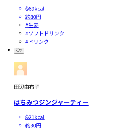
69kcal
約80円
#
生姜
#
ソフトドリンク
#
ドリンク
2
田辺由布子
はちみつジンジャーティー
21kcal
約30円