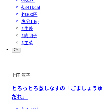
341kcal
約300円
塩分
1.6g
#
生姜
#
肉団子
#
主菜
4
上田 淳子
とろっとろ蒸しなすの「ごましょうゆ
だれ」