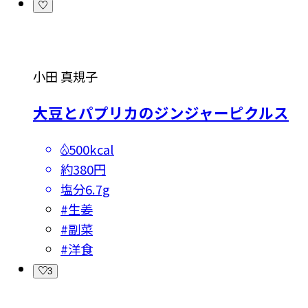
小田 真規子
大豆とパプリカのジンジャーピクルス
500kcal
約380円
塩分
6.7g
#
生姜
#
副菜
#
洋食
3