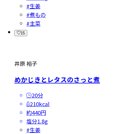
#
生姜
#
煮もの
#
主菜
15
井原 裕子
めかじきとレタスのさっと煮
20分
210kcal
約440円
塩分
1.8g
#
生姜