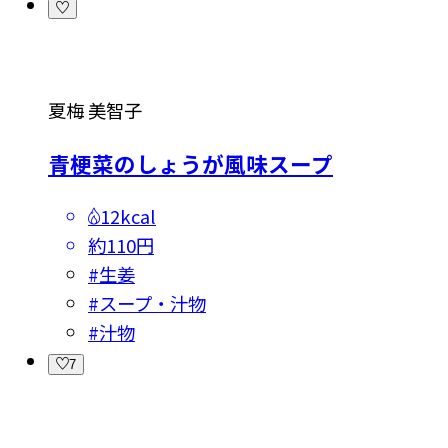
夏梅 美智子
青梗菜のしょうが風味スープ
12kcal
約110円
#
生姜
#
スープ・汁物
#
汁物
7