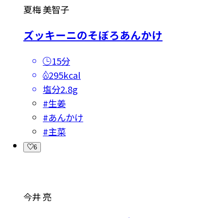
夏梅 美智子
ズッキーニのそぼろあんかけ
15分
295kcal
塩分
2.8g
#
生姜
#
あんかけ
#
主菜
6
今井 亮