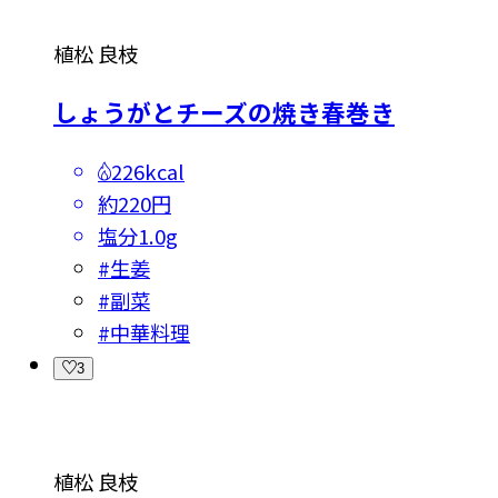
植松 良枝
しょうがとチーズの焼き春巻き
226kcal
約220円
塩分
1.0g
#
生姜
#
副菜
#
中華料理
3
植松 良枝