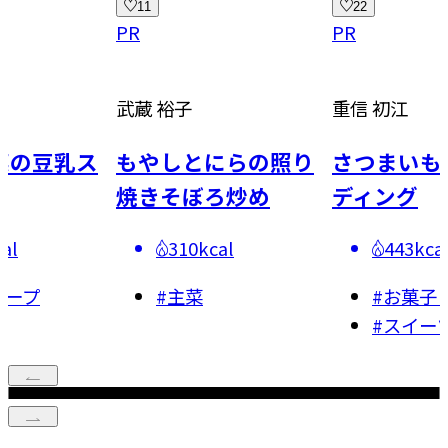
22
21
PR
PR
裕子
重信 初江
栗原 心
しとにらの照り
さつまいものパンプ
鶏のシ
そぼろ炒め
ディング
グリル
スープ
310kcal
443kcal
#
主菜
#
お菓子・スイーツ
#
#
スイーツ