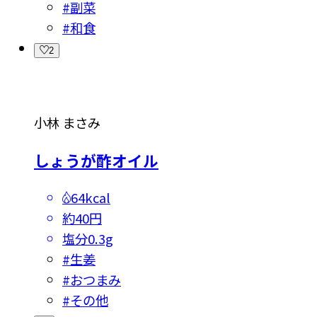
#
副菜
#
和食
2
小林 まさみ
しょうが酢オイル
64kcal
約40円
塩分
0.3g
#
生姜
#
おつまみ
#
その他