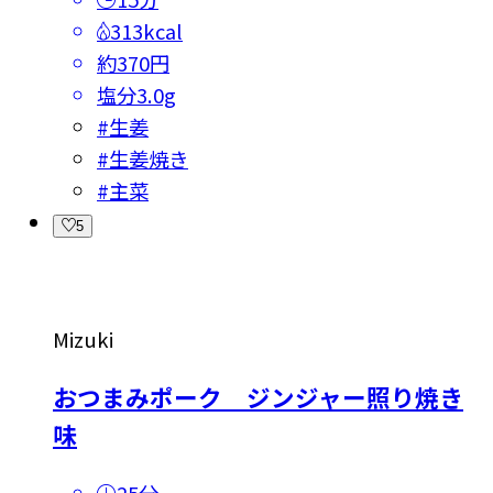
313kcal
約370円
塩分
3.0g
#
生姜
#
生姜焼き
#
主菜
5
Mizuki
おつまみポーク ジンジャー照り焼き
味
25分