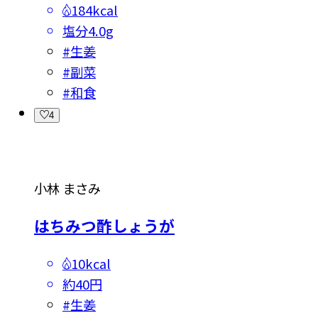
184kcal
塩分
4.0g
#
生姜
#
副菜
#
和食
4
小林 まさみ
はちみつ酢しょうが
10kcal
約40円
#
生姜