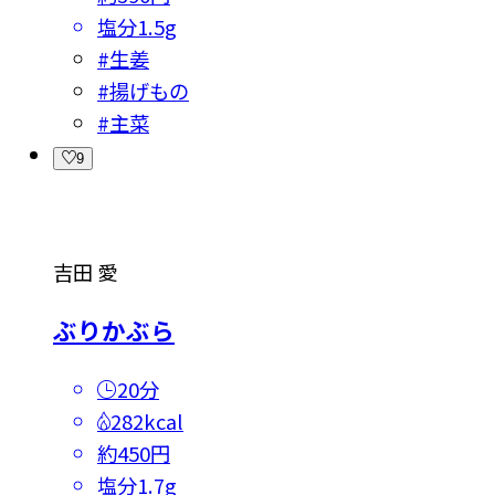
塩分
1.5g
#
生姜
#
揚げもの
#
主菜
9
吉田 愛
ぶりかぶら
20分
282kcal
約450円
塩分
1.7g