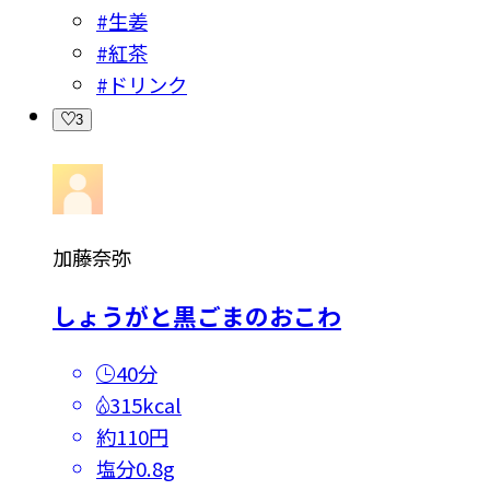
#
生姜
#
紅茶
#
ドリンク
3
加藤奈弥
しょうがと黒ごまのおこわ
40分
315kcal
約110円
塩分
0.8g