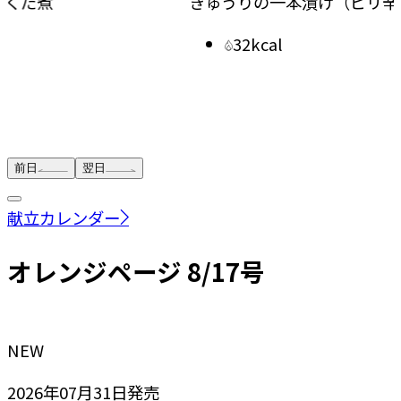
きゅうりの一本漬け（ピリ辛しょうゆ）
もやし
32kcal
前日
翌日
献立カレンダー
オレンジページ 8/17号
NEW
2026年07月31日
発売