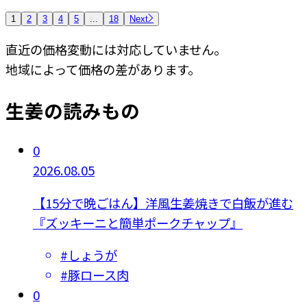
1
2
3
4
5
...
18
Next
直近の価格変動には対応していません。
地域によって価格の差があります。
生姜の読みもの
0
2026.08.05
【15分で晩ごはん】洋風生姜焼きで白飯が進む
『ズッキーニと簡単ポークチャップ』
#
しょうが
#
豚ロース肉
0