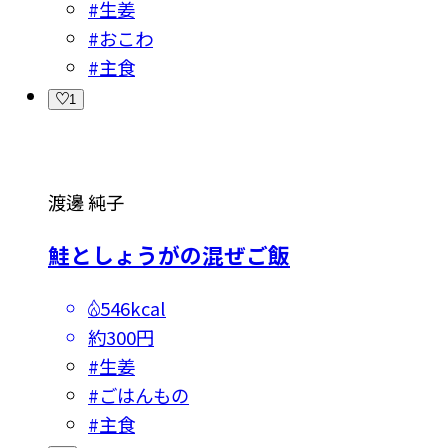
#
生姜
#
おこわ
#
主食
1
渡邊 純子
鮭としょうがの混ぜご飯
546kcal
約300円
#
生姜
#
ごはんもの
#
主食