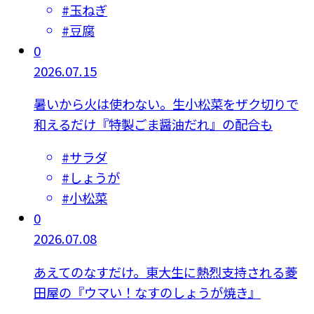
#
玉ねぎ
#
豆腐
0
2026.07.15
暑いから火は使わない。生小松菜をザク切りで
和えるだけ『特製ごま醤油だれ』の配合も
#
サラダ
#
しょうが
#
小松菜
0
2026.07.08
あえてのなすだけ。東大生に熱烈支持される菱
田屋の『ウマい！なすのしょうが焼き』