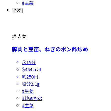
#
主菜
27
堤 人美
豚肉と豆苗、ねぎのポン酢炒め
15分
454kcal
約250円
塩分
2.1g
#
生姜
#
炒めもの
#
主菜