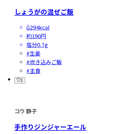
しょうがの混ぜご飯
294kcal
約190円
塩分
0.7g
#
生姜
#
炊き込みご飯
#
主食
1
コウ 静子
手作りジンジャーエール