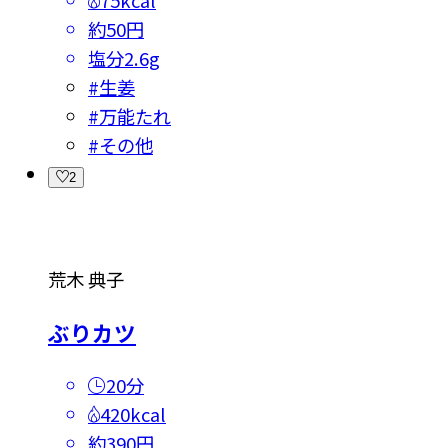
75kcal
約50円
塩分
2.6g
#
生姜
#
万能たれ
#
その他
2
荒木 典子
ぶりカツ
20分
420kcal
約390円