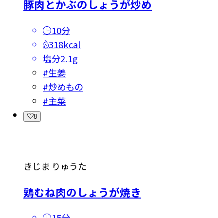
豚肉とかぶのしょうが炒め
10分
318kcal
塩分
2.1g
#
生姜
#
炒めもの
#
主菜
8
きじま りゅうた
鶏むね肉のしょうが焼き
15分