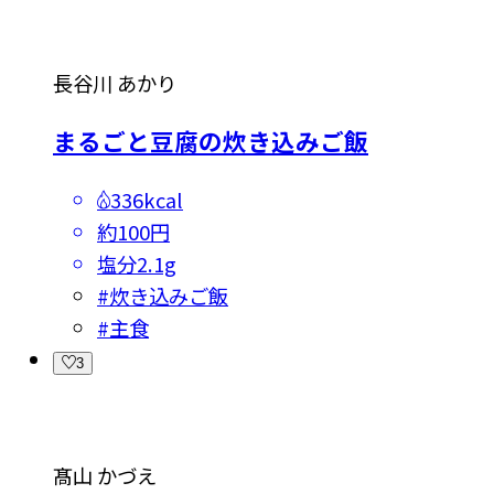
長谷川 あかり
まるごと豆腐の炊き込みご飯
336kcal
約100円
塩分
2.1g
#
炊き込みご飯
#
主食
3
髙山 かづえ