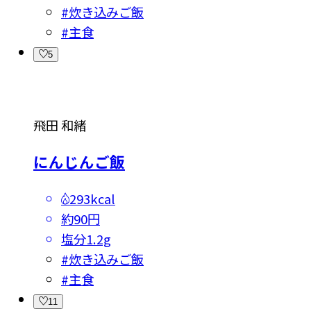
#
炊き込みご飯
#
主食
5
飛田 和緒
にんじんご飯
293kcal
約90円
塩分
1.2g
#
炊き込みご飯
#
主食
11