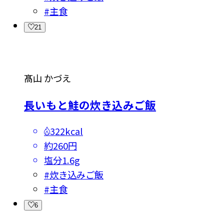
#
主食
21
髙山 かづえ
長いもと鮭の炊き込みご飯
322kcal
約260円
塩分
1.6g
#
炊き込みご飯
#
主食
6