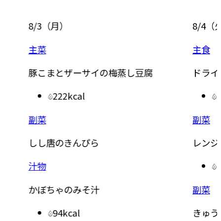
8/3
（
月
）
8/4
（
主菜
主食
豚こまとザーサイの梅蒸し豆腐
ドライ
222kcal
副菜
副菜
しし唐のきんぴら
レンジ
汁物
かぼちゃのみそ汁
副菜
94kcal
きゅう