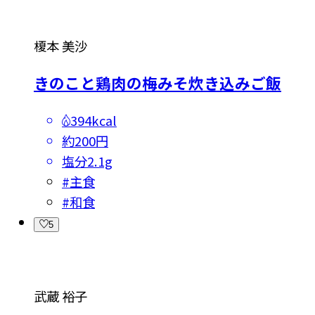
榎本 美沙
きのこと鶏肉の梅みそ炊き込みご飯
394kcal
約200円
塩分
2.1g
#
主食
#
和食
5
武蔵 裕子