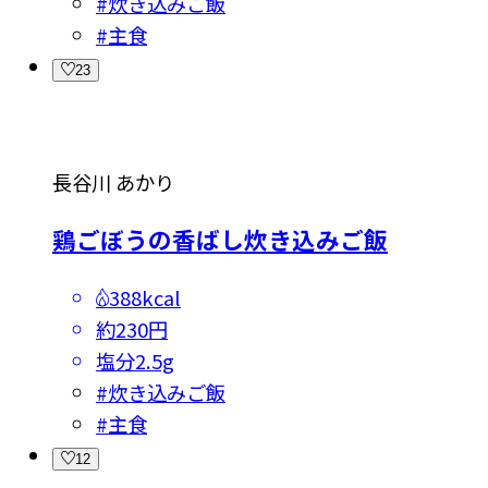
#
炊き込みご飯
#
主食
23
長谷川 あかり
鶏ごぼうの香ばし炊き込みご飯
388kcal
約230円
塩分
2.5g
#
炊き込みご飯
#
主食
12