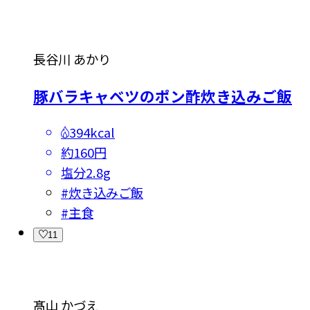
長谷川 あかり
豚バラキャベツのポン酢炊き込みご飯
394kcal
約160円
塩分
2.8g
#
炊き込みご飯
#
主食
11
髙山 かづえ