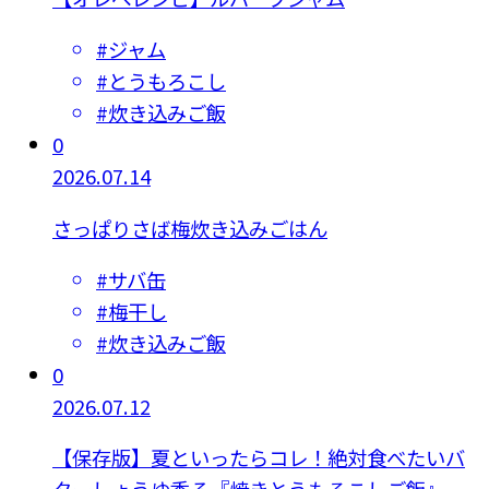
#
ジャム
#
とうもろこし
#
炊き込みご飯
0
2026.07.14
さっぱりさば梅炊き込みごはん
#
サバ缶
#
梅干し
#
炊き込みご飯
0
2026.07.12
【保存版】夏といったらコレ！絶対食べたいバ