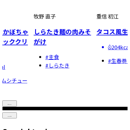
重信 初江
今井 亮
き麺の肉みそ
タコス風生春巻き
香り野菜
つおのた
204kcal
食
#
魚料
#
生春巻き
らたき
#
主菜