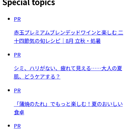
Special topics
PR
赤玉プレミアムブレンデッドワインと楽しむ 二
十四節気の旬レシピ｜8月 立秋・処暑
PR
シミ、ハリがない、疲れて見える……大人の夏
肌、どうケアする？
PR
「蒲焼のたれ」でもっと楽しむ！夏のおいしい
食卓
PR