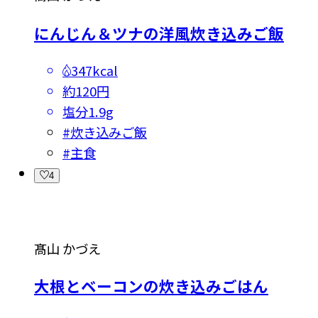
にんじん＆ツナの洋風炊き込みご飯
347kcal
約120円
塩分
1.9g
#
炊き込みご飯
#
主食
4
髙山 かづえ
大根とベーコンの炊き込みごはん