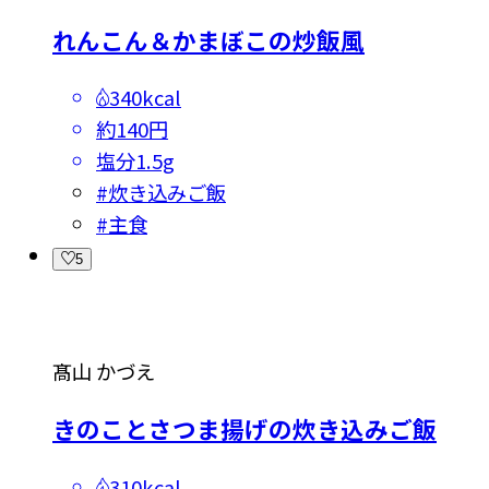
れんこん＆かまぼこの炒飯風
340kcal
約140円
塩分
1.5g
#
炊き込みご飯
#
主食
5
髙山 かづえ
きのことさつま揚げの炊き込みご飯
310kcal