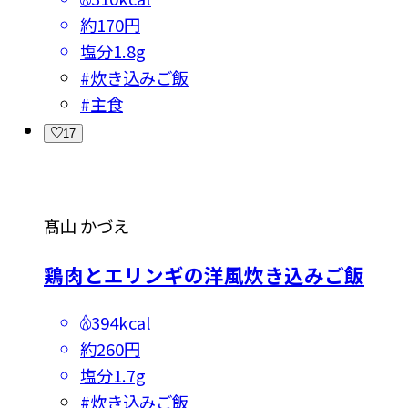
約170円
塩分
1.8g
#
炊き込みご飯
#
主食
17
髙山 かづえ
鶏肉とエリンギの洋風炊き込みご飯
394kcal
約260円
塩分
1.7g
#
炊き込みご飯