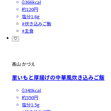
366kcal
約120円
塩分
1.6g
#
炊き込みご飯
#
主食
髙山 かづえ
里いもと厚揚げの中華風炊き込みご飯
340kcal
約350円
塩分
1.5g