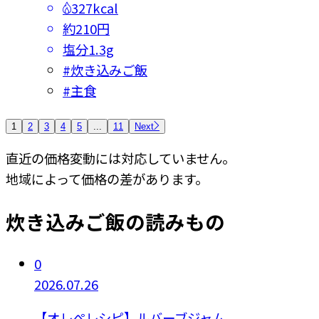
327kcal
約210円
塩分
1.3g
#
炊き込みご飯
#
主食
1
2
3
4
5
...
11
Next
直近の価格変動には対応していません。
地域によって価格の差があります。
炊き込みご飯の読みもの
0
2026.07.26
【オレぺレシピ】ルバーブジャム