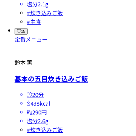
塩分
2.1g
#
炊き込みご飯
#
主食
15
定番メニュー
鈴木 薫
基本の五目炊き込みご飯
20分
438kcal
約290円
塩分
2.6g
#
炊き込みご飯