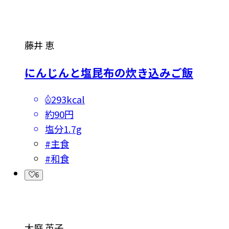
藤井 恵
にんじんと塩昆布の炊き込みご飯
293kcal
約90円
塩分
1.7g
#
主食
#
和食
6
大庭 英子