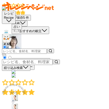
レシピ
保存
5
件
Recipe
共有
占い
おすすめの献立
買い物リストに入れる
材料コピー
絞り込み検索