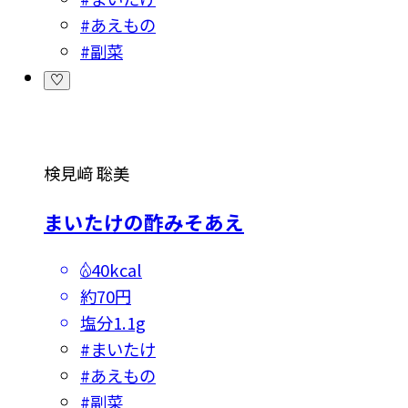
#
あえもの
#
副菜
検見﨑 聡美
まいたけの酢みそあえ
40kcal
約70円
塩分
1.1g
#
まいたけ
#
あえもの
#
副菜