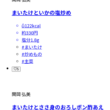
まいたけといかの塩炒め
122kcal
約330円
塩分
1.8g
#
まいたけ
#
炒めもの
#
主菜
5
関岡 弘美
まいたけとささ身のおろしポン酢あえ