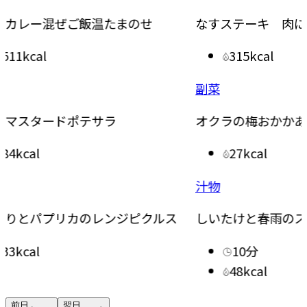
なすステーキ 肉にらソース
台湾風
315kcal
副菜
副菜
オクラの梅おかかあえ
トマト
27kcal
汁物
副菜
ルス
しいたけと春雨のスープ
たたき
10分
48kcal
前日
翌日