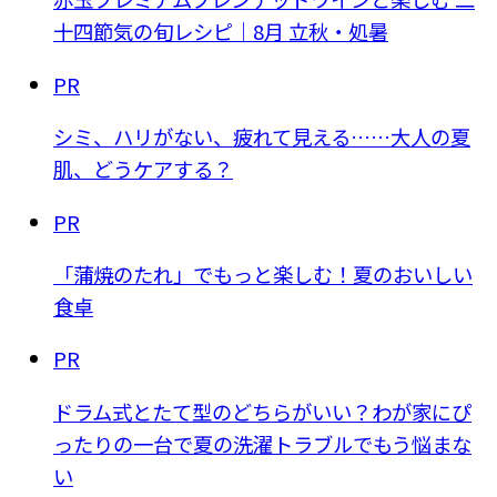
十四節気の旬レシピ｜8月 立秋・処暑
PR
シミ、ハリがない、疲れて見える……大人の夏
肌、どうケアする？
PR
「蒲焼のたれ」でもっと楽しむ！夏のおいしい
食卓
PR
ドラム式とたて型のどちらがいい？わが家にぴ
ったりの一台で夏の洗濯トラブルでもう悩まな
い