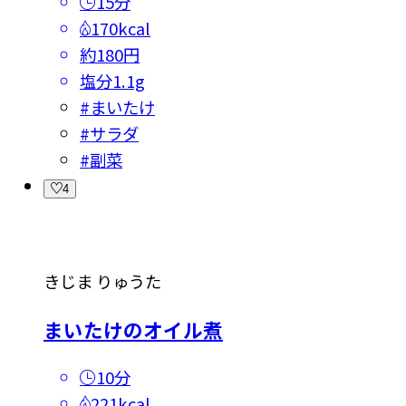
15分
170kcal
約180円
塩分
1.1g
#
まいたけ
#
サラダ
#
副菜
4
きじま りゅうた
まいたけのオイル煮
10分
221kcal