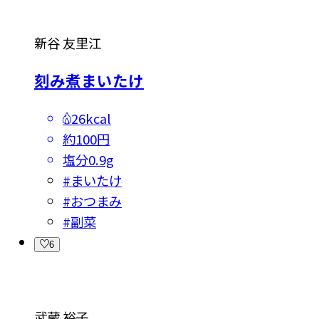
新谷 友里江
刻み煮まいたけ
26kcal
約100円
塩分
0.9g
#
まいたけ
#
おつまみ
#
副菜
6
武蔵 裕子