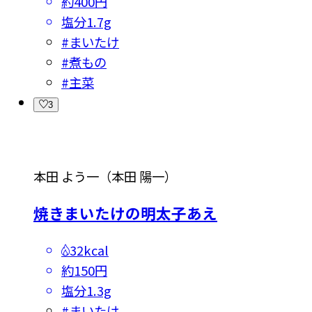
約400円
塩分
1.7g
#
まいたけ
#
煮もの
#
主菜
3
本田 よう一（本田 陽一）
焼きまいたけの明太子あえ
32kcal
約150円
塩分
1.3g
#
まいたけ