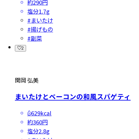
約290円
塩分
1.7g
#
まいたけ
#
揚げもの
#
副菜
2
関岡 弘美
まいたけとベーコンの和風スパゲティ
629kcal
約360円
塩分
2.8g