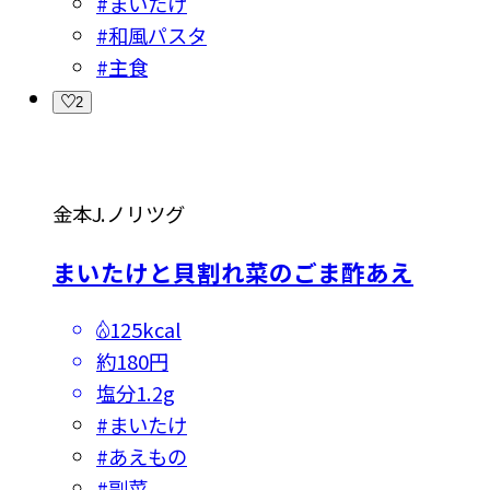
#
まいたけ
#
和風パスタ
#
主食
2
金本J.ノリツグ
まいたけと貝割れ菜のごま酢あえ
125kcal
約180円
塩分
1.2g
#
まいたけ
#
あえもの
#
副菜