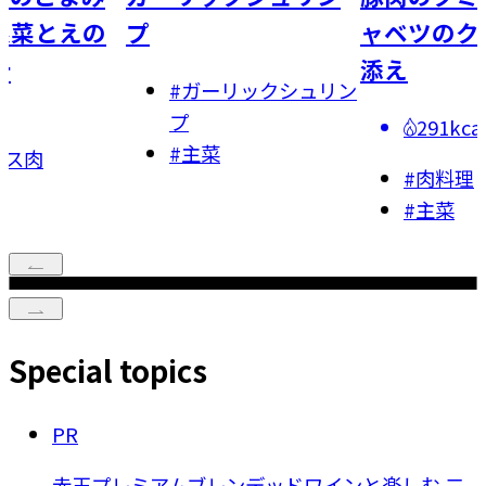
の
プ
ャベツのクミンあえ
添え
#
ガーリックシュリン
プ
291kcal
#
主菜
#
肉料理
#
主菜
Special topics
PR
赤玉プレミアムブレンデッドワインと楽しむ 二