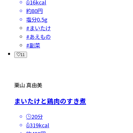
16kcal
約80円
塩分
0.5g
#
まいたけ
#
あえもの
#
副菜
11
栗山 真由美
まいたけと鶏肉のすき煮
20分
319kcal