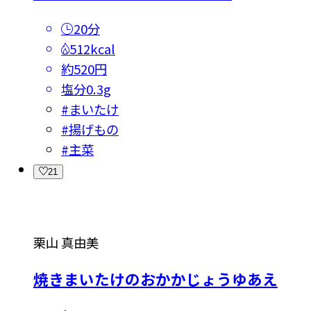
20分
512kcal
約520円
塩分
0.3g
#
まいたけ
#
揚げもの
#
主菜
21
栗山 真由美
焼きまいたけのおかかじょうゆあえ