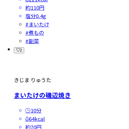
約110円
塩分
0.4g
#
まいたけ
#
煮もの
#
副菜
2
きじま りゅうた
まいたけの磯辺焼き
10分
64kcal
約70円