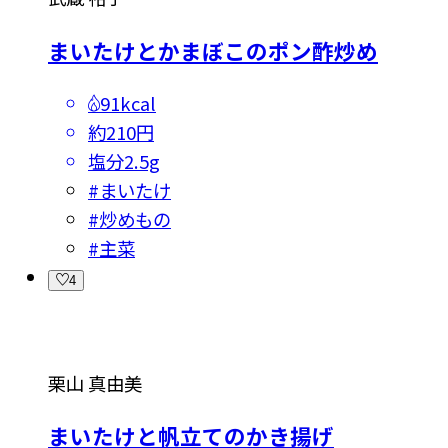
まいたけとかまぼこのポン酢炒め
91kcal
約210円
塩分
2.5g
#
まいたけ
#
炒めもの
#
主菜
4
栗山 真由美
まいたけと帆立てのかき揚げ