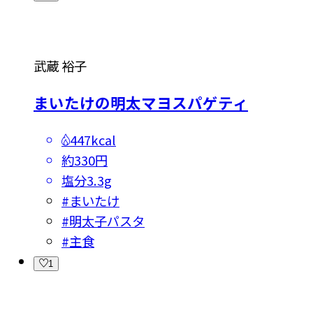
武蔵 裕子
まいたけの明太マヨスパゲティ
447kcal
約330円
塩分
3.3g
#
まいたけ
#
明太子パスタ
#
主食
1