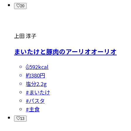
20
上田 淳子
まいたけと豚肉のアーリオオーリオ
592kcal
約380円
塩分
2.2g
#
まいたけ
#
パスタ
#
主食
13