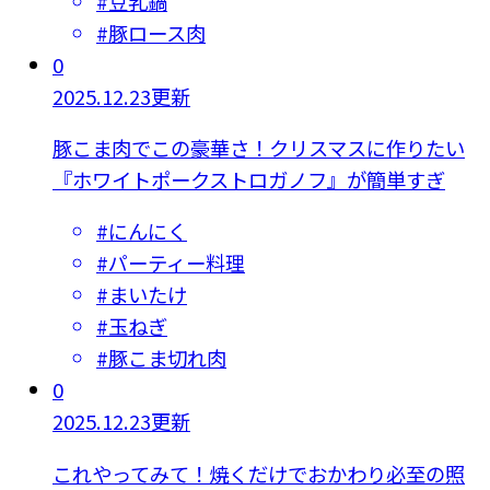
#
豆乳鍋
#
豚ロース肉
0
2025.12.23更新
豚こま肉でこの豪華さ！クリスマスに作りたい
『ホワイトポークストロガノフ』が簡単すぎ
#
にんにく
#
パーティー料理
#
まいたけ
#
玉ねぎ
#
豚こま切れ肉
0
2025.12.23更新
これやってみて！焼くだけでおかわり必至の照