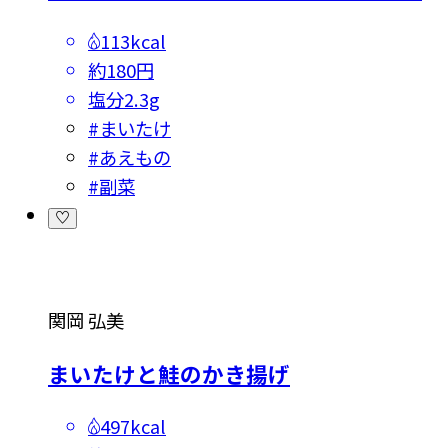
113kcal
約180円
塩分
2.3g
#
まいたけ
#
あえもの
#
副菜
関岡 弘美
まいたけと鮭のかき揚げ
497kcal