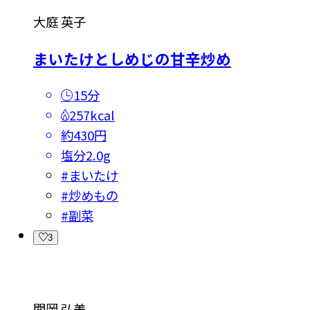
大庭 英子
まいたけとしめじの甘辛炒め
15分
257kcal
約430円
塩分
2.0g
#
まいたけ
#
炒めもの
#
副菜
3
関岡 弘美