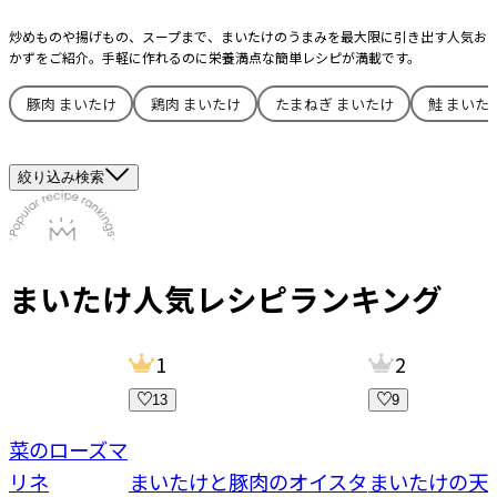
炒めものや揚げもの、スープまで、まいたけのうまみを最大限に引き出す人気お
かずをご紹介。手軽に作れるのに栄養満点な簡単レシピが満載です。
豚肉 まいたけ
鶏肉 まいたけ
たまねぎ まいたけ
鮭 まいた
絞り込み検索
まいたけ
人気レシピランキング
1
2
13
9
野菜のローズマ
マリネ
まいたけと豚肉のオイスタ
まいたけの天