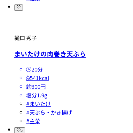
樋口 秀子
まいたけの肉巻き天ぷら
20分
541kcal
約300円
塩分
1.9g
#
まいたけ
#
天ぷら・かき揚げ
#
主菜
5