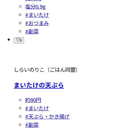
塩分
0.9g
#
まいたけ
#
おつまみ
#
副菜
9
しらいのりこ（ごはん同盟）
まいたけの天ぷら
約90円
#
まいたけ
#
天ぷら・かき揚げ
#
副菜