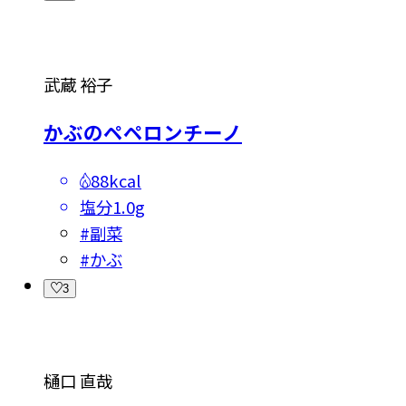
武蔵 裕子
かぶのペペロンチーノ
88kcal
塩分
1.0g
#
副菜
#
かぶ
3
樋口 直哉