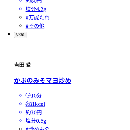
約80円
塩分
4.2g
#
万能たれ
#
その他
30
吉田 愛
かぶのみそマヨ炒め
10分
81kcal
約70円
塩分
0.5g
#
炒めもの