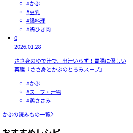
#
かぶ
#
豆乳
#
鍋料理
#
鶏ひき肉
0
2026.01.28
ささ身のゆで汁で、出汁いらず！胃腸に優しい
薬膳『ささ身とかぶのとろみスープ』
#
かぶ
#
スープ・汁物
#
鶏ささみ
かぶの読みもの一覧
おすすめレシピ