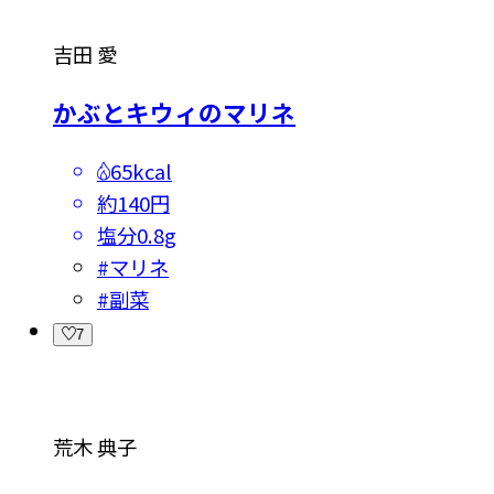
吉田 愛
かぶとキウィのマリネ
65kcal
約140円
塩分
0.8g
#
マリネ
#
副菜
7
荒木 典子