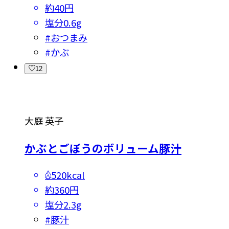
約40円
塩分
0.6g
#
おつまみ
#
かぶ
12
大庭 英子
かぶとごぼうのボリューム豚汁
520kcal
約360円
塩分
2.3g
#
豚汁