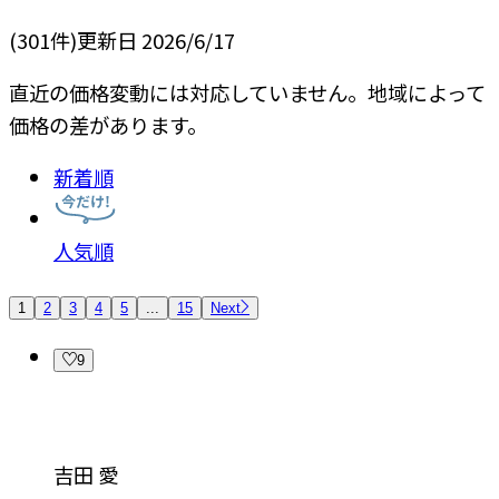
(
301
件)
更新日
2026/6/17
直近の価格変動には対応していません。地域によって
価格の差があります。
新着順
人気順
1
2
3
4
5
...
15
Next
9
吉田 愛