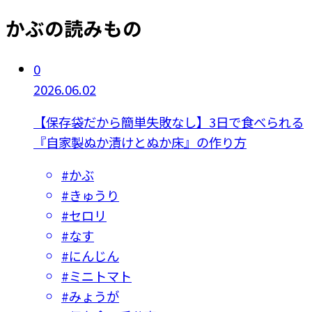
かぶの読みもの
0
2026.06.02
【保存袋だから簡単失敗なし】3日で食べられる
『自家製ぬか漬けとぬか床』の作り方
#
かぶ
#
きゅうり
#
セロリ
#
なす
#
にんじん
#
ミニトマト
#
みょうが