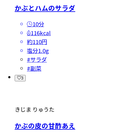
かぶとハムのサラダ
10分
116kcal
約110円
塩分
1.0g
#
サラダ
#
副菜
3
きじま りゅうた
かぶの皮の甘酢あえ