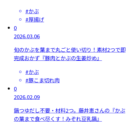
#
かぶ
#
厚揚げ
0
2026.03.06
旬のかぶを葉まで丸ごと使い切り！素材2つで即
完成おかず『豚肉とかぶの生姜炒め』
#
かぶ
#
豚こま切れ肉
0
2026.02.09
鍋つゆだし不要・材料2つ。藤井恵さんの『かぶ
の葉まで食べ尽くす！みぞれ豆乳鍋』