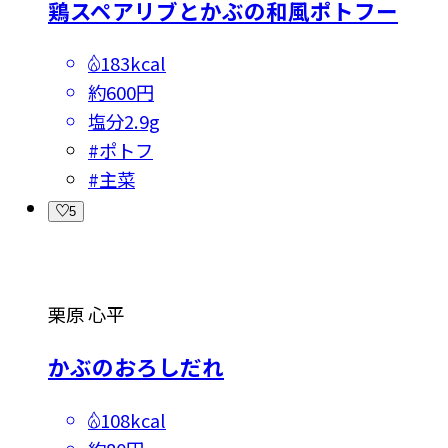
鶏スペアリブとかぶの和風ポトフー
183kcal
約600円
塩分
2.9g
#
ポトフ
#
主菜
5
栗原 心平
かぶのおろしだれ
108kcal