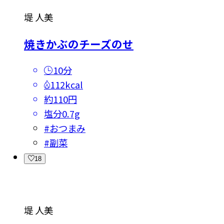
堤 人美
焼きかぶのチーズのせ
10分
112kcal
約110円
塩分
0.7g
#
おつまみ
#
副菜
18
堤 人美