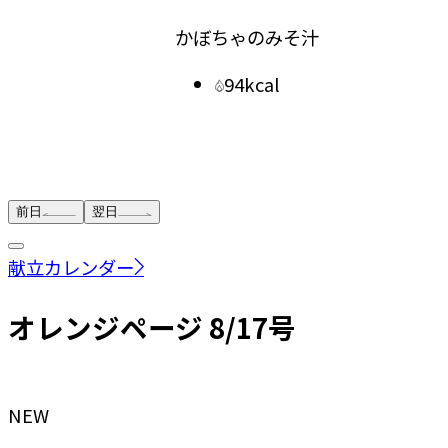
かぼちゃのみそ汁
副菜
94kcal
きゅう
前日
翌日
献立カレンダー
オレンジページ 8/17号
NEW