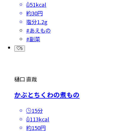
51kcal
約30円
塩分
1.2g
#
あえもの
#
副菜
5
樋口 直哉
かぶとちくわの煮もの
15分
113kcal
約150円