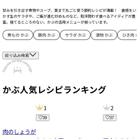
甘みを引き出す煮物やスープ、葉まで丸ごと使う節約レシピが満載！ 食感をい
かす生のサラダや、ご飯が進む炒めものなど、和洋問わず食べるアイディアが豊
富。捨てるところのない、かぶの活用メニューが揃っています。
煮もの かぶ
豚肉 かぶ
サラダ かぶ
漬物 かぶ
ひき肉 
絞り込み検索
かぶ
人気レシピランキング
1
2
39
37
豚肉のしょうが