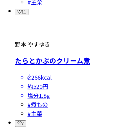
#
主菜
11
野本 やすゆき
たらとかぶのクリーム煮
266kcal
約520円
塩分
1.8g
#
煮もの
#
主菜
7