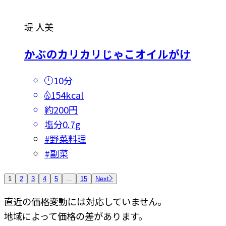
堤 人美
かぶのカリカリじゃこオイルがけ
10分
154kcal
約200円
塩分
0.7g
#
野菜料理
#
副菜
1
2
3
4
5
...
15
Next
直近の価格変動には対応していません。
地域によって価格の差があります。