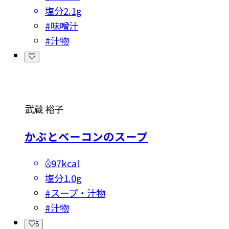
塩分
2.1g
#
味噌汁
#
汁物
武蔵 裕子
かぶとベーコンのスープ
97kcal
塩分
1.0g
#
スープ・汁物
#
汁物
5