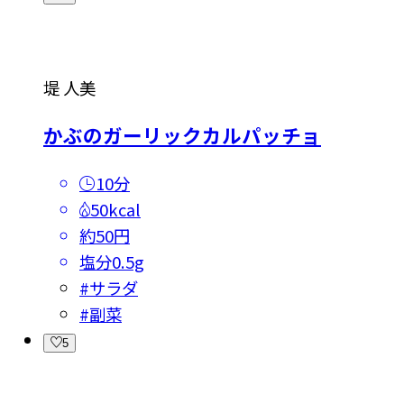
堤 人美
かぶのガーリックカルパッチョ
10分
50kcal
約50円
塩分
0.5g
#
サラダ
#
副菜
5