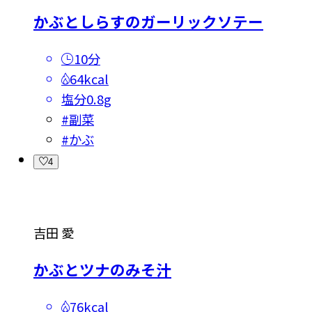
かぶとしらすのガーリックソテー
10分
64kcal
塩分
0.8g
#
副菜
#
かぶ
4
吉田 愛
かぶとツナのみそ汁
76kcal