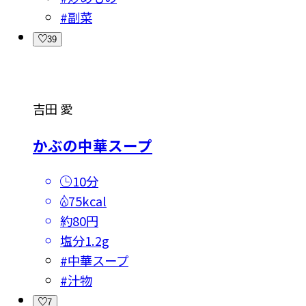
#
副菜
39
吉田 愛
かぶの中華スープ
10分
75kcal
約80円
塩分
1.2g
#
中華スープ
#
汁物
7