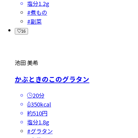
塩分
1.2g
#
煮もの
#
副菜
16
池田 美希
かぶときのこのグラタン
20分
350kcal
約510円
塩分
1.8g
#
グラタン