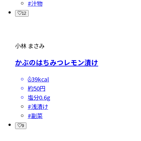
#
汁物
12
小林 まさみ
かぶのはちみつレモン漬け
39kcal
約50円
塩分
0.6g
#
浅漬け
#
副菜
9