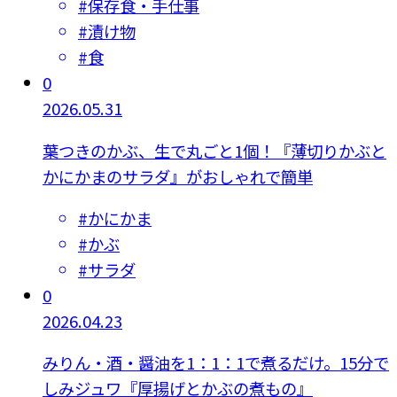
#
保存食・手仕事
#
漬け物
#
食
0
2026.05.31
葉つきのかぶ、生で丸ごと1個！『薄切りかぶと
かにかまのサラダ』がおしゃれで簡単
#
かにかま
#
かぶ
#
サラダ
0
2026.04.23
みりん・酒・醤油を1：1：1で煮るだけ。15分で
しみジュワ『厚揚げとかぶの煮もの』