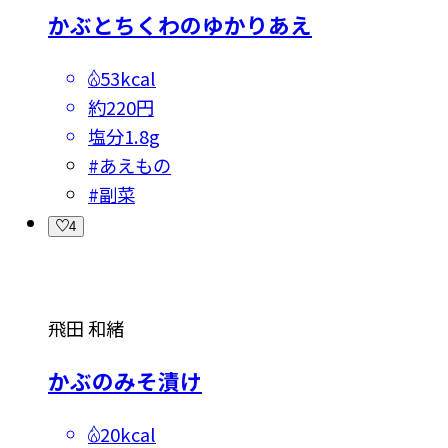
かぶとちくわのゆかりあえ
53kcal
約220円
塩分
1.8g
#
あえもの
#
副菜
4
飛田 和緒
かぶのみそ漬け
20kcal