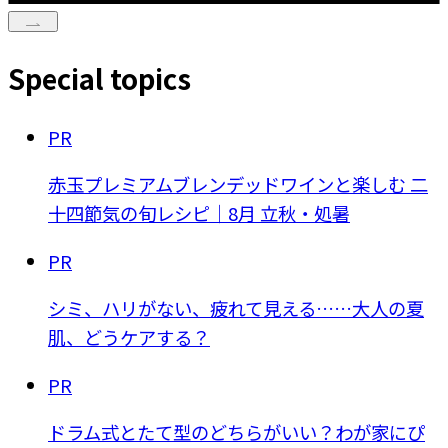
Special topics
PR
赤玉プレミアムブレンデッドワインと楽しむ 二
十四節気の旬レシピ｜8月 立秋・処暑
PR
シミ、ハリがない、疲れて見える……大人の夏
肌、どうケアする？
PR
ドラム式とたて型のどちらがいい？わが家にぴ