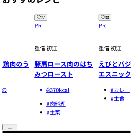
30
29
PR
PR
重信 初江
今井 亮
ス肉のはち
えびとバジルの簡単
うなぎのス
スト
エスニック風カレー
ーヤーチャ
al
#
カレー
#
炒めも
#
主食
#
主菜
理