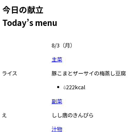
今日の献立
Today’s menu
8/3
（
月
）
8/4
（
主菜
主食
豚こまとザーサイの梅蒸し豆腐
ドライ
222kcal
副菜
副菜
しし唐のきんぴら
レンジ
汁物