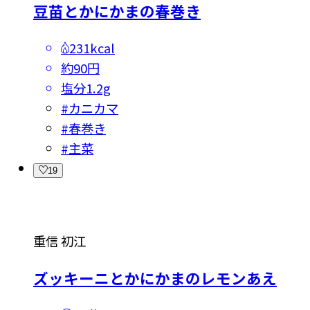
豆苗とかにかまの春巻き
231kcal
約90円
塩分
1.2g
#
カニカマ
#
春巻き
#
主菜
19
重信 初江
ズッキーニとかにかまのレモンあえ