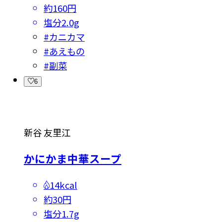
約160円
塩分
2.0g
#
カニカマ
#
あえもの
#
副菜
6
新谷 友里江
かにかま中華スープ
14kcal
約30円
塩分
1.7g