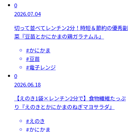
0
2026.07.04
切って並べてレンチン2分！時短＆節約の優秀副
菜『豆苗とかにかまの鶏ガラナムル』
#
かにかま
#
豆苗
#
電子レンジ
0
2026.06.18
【えのき1袋×レンチン2分で】食物繊維たっぷ
り『えのきとかにかまのねぎマヨサラダ』
#
えのき
#
かにかま