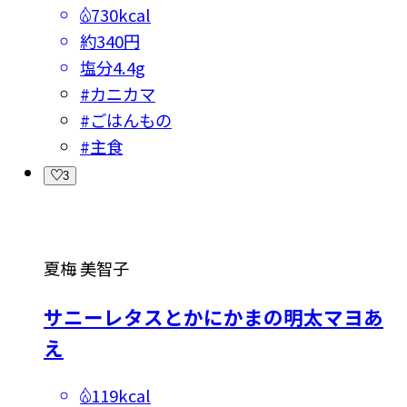
730kcal
約340円
塩分
4.4g
#
カニカマ
#
ごはんもの
#
主食
3
夏梅 美智子
サニーレタスとかにかまの明太マヨあ
え
119kcal