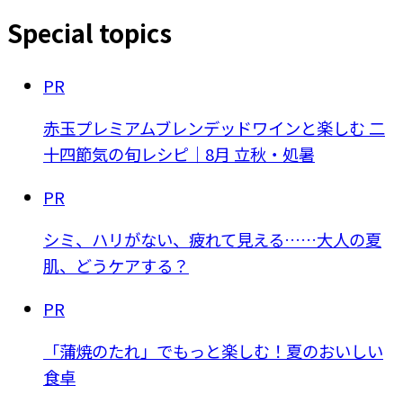
Special topics
PR
赤玉プレミアムブレンデッドワインと楽しむ 二
十四節気の旬レシピ｜8月 立秋・処暑
PR
シミ、ハリがない、疲れて見える……大人の夏
肌、どうケアする？
PR
「蒲焼のたれ」でもっと楽しむ！夏のおいしい
食卓