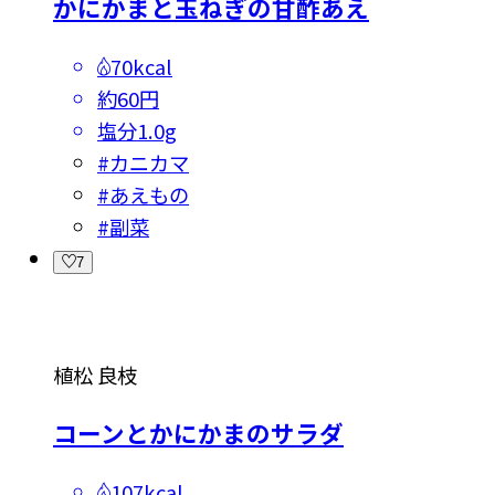
かにかまと玉ねぎの甘酢あえ
70kcal
約60円
塩分
1.0g
#
カニカマ
#
あえもの
#
副菜
7
植松 良枝
コーンとかにかまのサラダ
107kcal