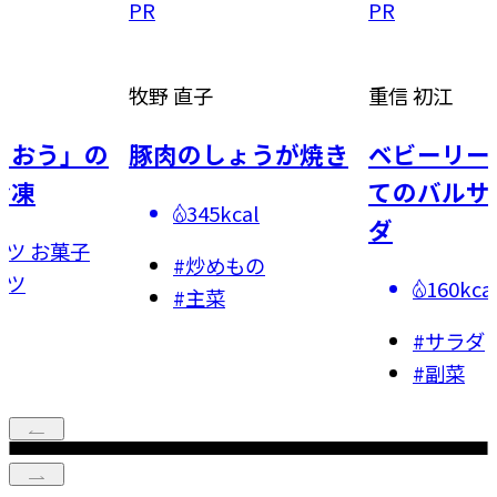
PR
PR
牧野 直子
重信 初江
う」の
豚肉のしょうが焼き
ベビーリーフと
てのバルサミコ
345kcal
ダ
お菓子
#
炒めもの
160kcal
#
主菜
#
サラダ
#
副菜