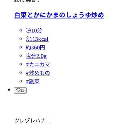
白菜とかにかまのしょうゆ炒め
10分
113kcal
約360円
塩分
2.0g
#
カニカマ
#
炒めもの
#
副菜
13
ツレヅレハナコ