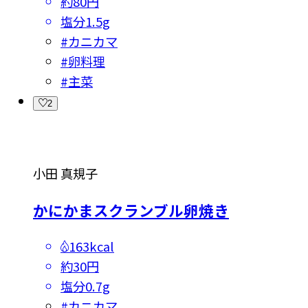
約80円
塩分
1.5g
#
カニカマ
#
卵料理
#
主菜
2
小田 真規子
かにかまスクランブル卵焼き
163kcal
約30円
塩分
0.7g
#
カニカマ