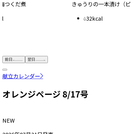
きゅうりの一本漬け（ピリ辛しょうゆ）
もやし
32kcal
前日
翌日
献立カレンダー
オレンジページ 8/17号
NEW