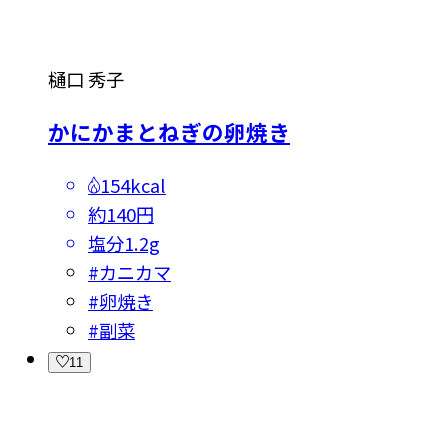
樋口 秀子
かにかまとねぎの卵焼き
154kcal
約140円
塩分
1.2g
#
カニカマ
#
卵焼き
#
副菜
11