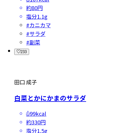
約80円
塩分
1.1g
#
カニカマ
#
サラダ
#
副菜
233
田口 成子
白菜とかにかまのサラダ
99kcal
約330円
塩分
1.5g