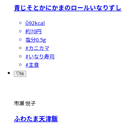
青じそとかにかまのロールいなりずし
92kcal
約70円
塩分
0.5g
#
カニカマ
#
いなり寿司
#
主食
56
市瀬 悦子
ふわたま天津飯