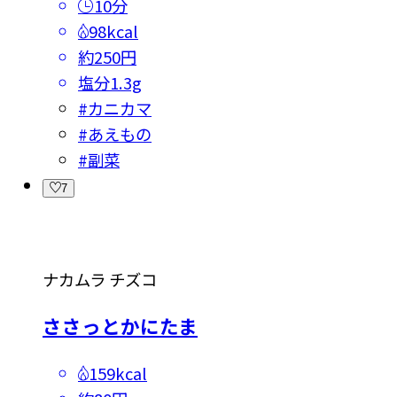
10分
98kcal
約250円
塩分
1.3g
#
カニカマ
#
あえもの
#
副菜
7
ナカムラ チズコ
ささっとかにたま
159kcal