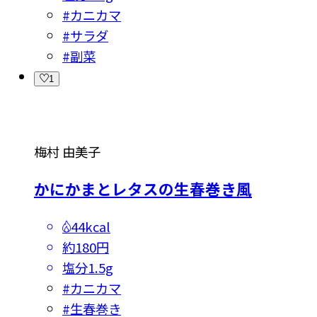
#
カニカマ
#
サラダ
#
副菜
1
梅村 由美子
かにかまとレタスの生春巻き風
44kcal
約180円
塩分
1.5g
#
カニカマ
#
生春巻き