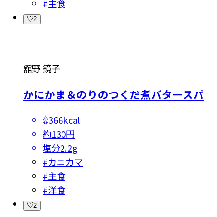
#
主食
2
舘野 鏡子
かにかま＆のりのつくだ煮バタースパ
366kcal
約130円
塩分
2.2g
#
カニカマ
#
主食
#
洋食
2