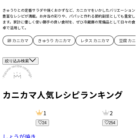
きゅうりとの定番サラダや焼くおかずなど、カニカマをいかしたバリエーション
豊富なレシピが満載。お弁当の彩りや、パパッと作れる節約副菜としても重宝し
ます。家計に優しく使い勝手の良い食材を、ぜひ冷蔵庫の常備品として日々の食
卓で活用して。
卵 カニカマ
きゅうり カニカマ
レタス カニカマ
豆腐 カニ
絞り込み検索
カニカマ
人気レシピランキング
1
2
24
254
ーしょうが焼き