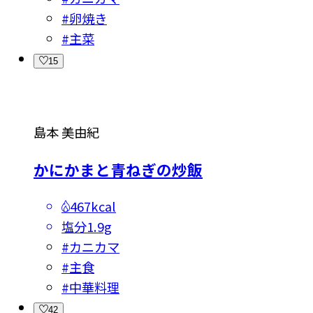
#
卵焼き
#
主菜
15
島本 美由紀
かにかまと青ねぎの炒飯
467kcal
塩分
1.9g
#
カニカマ
#
主食
#
中華料理
42