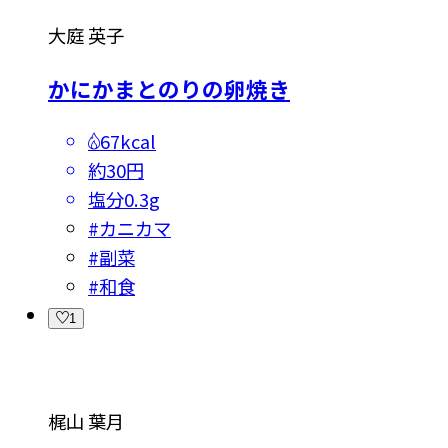
大庭 英子
かにかまとのりの卵焼き
67kcal
約30円
塩分
0.3g
#
カニカマ
#
副菜
#
和食
1
梶山 葉月