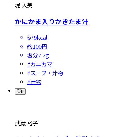
堤 人美
かにかま入りかきたま汁
79kcal
約100円
塩分
2.2g
#
カニカマ
#
スープ・汁物
#
汁物
8
武蔵 裕子