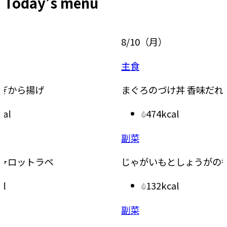
Today’s menu
8/10
（
月
）
8/11
（
主食
主菜
まぐろのづけ丼 香味だれ
なすと
474kcal
副菜
副菜
じゃがいもとしょうがの香りごまあえ
水菜と
132kcal
副菜
汁物