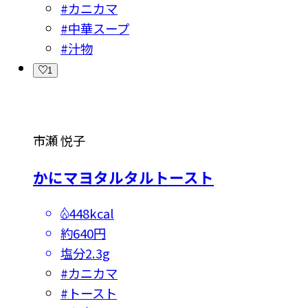
#
カニカマ
#
中華スープ
#
汁物
1
市瀬 悦子
かにマヨタルタルトースト
448kcal
約640円
塩分
2.3g
#
カニカマ
#
トースト