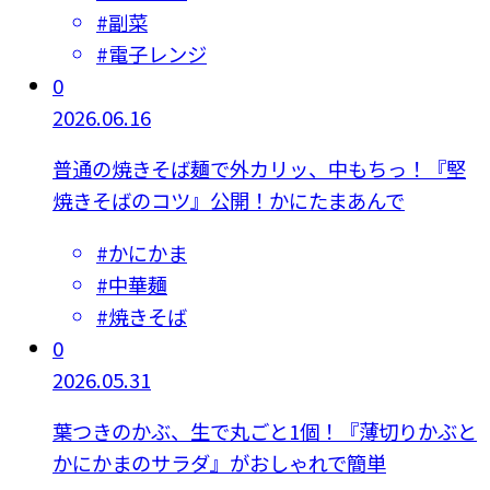
#
副菜
#
電子レンジ
0
2026.06.16
普通の焼きそば麺で外カリッ、中もちっ！『堅
焼きそばのコツ』公開！かにたまあんで
#
かにかま
#
中華麺
#
焼きそば
0
2026.05.31
葉つきのかぶ、生で丸ごと1個！『薄切りかぶと
かにかまのサラダ』がおしゃれで簡単