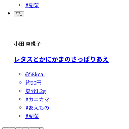
#
副菜
1
小田 真規子
レタスとかにかまのさっぱりあえ
58kcal
約90円
塩分
1.2g
#
カニカマ
#
あえもの
#
副菜