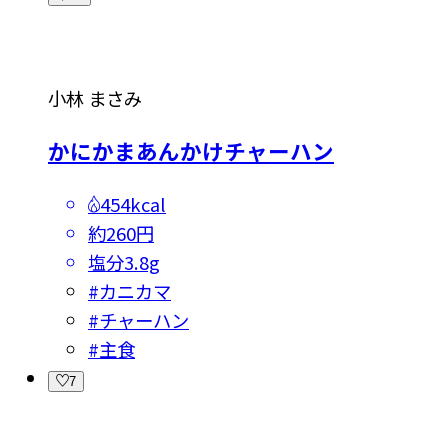
小林 まさみ
かにかまあんかけチャーハン
454kcal
約260円
塩分
3.8g
#
カニカマ
#
チャーハン
#
主食
7