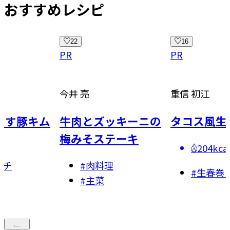
おすすめレシピ
16
53
PR
PR
 亮
重信 初江
今井 亮
肉とズッキーニの
タコス風生春巻き
きゅ
みそステーキ
ごま
204kcal
#
肉料理
#
#
生春巻き
#
主菜
#