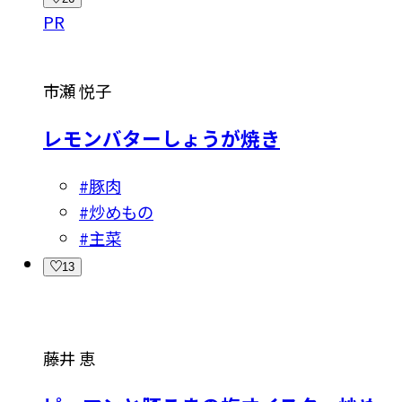
PR
市瀬 悦子
レモンバターしょうが焼き
#
豚肉
#
炒めもの
#
主菜
13
藤井 恵