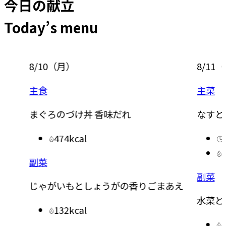
今日の献立
Today’s menu
8/10
（
月
）
8/11
（
主食
主菜
まぐろのづけ丼 香味だれ
なすと
474kcal
副菜
副菜
じゃがいもとしょうがの香りごまあえ
水菜と
132kcal