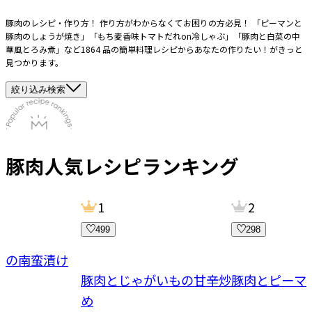
豚肉のレシピ・作り方！ 作り方がわからなくてお困りの方必見！ 「ピーマンと
豚肉のしょうが焼き」「もち麦香味トマトだれon冷しゃぶ」「豚肉と白菜の中
華風とろみ煮」など1864 品の簡単料理レシピからあなたの作りたい！がきっと
見つかります。
絞り込み検索
豚肉
人気レシピランキング
1
2
499
298
菜の南蛮漬け
豚肉とじゃがいもの甘辛炒
豚肉とピーマ
め