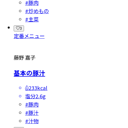
#
豚肉
#
炒めもの
#
主菜
3
定番メニュー
藤野 嘉子
基本の豚汁
233kcal
塩分
2.6g
#
豚肉
#
豚汁
#
汁物