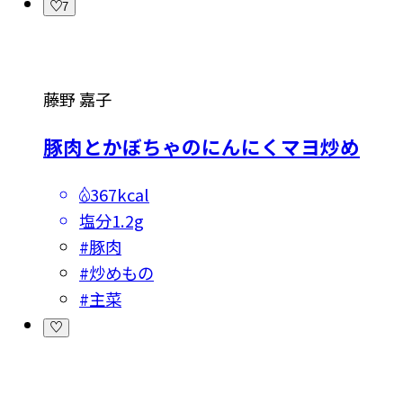
7
藤野 嘉子
豚肉とかぼちゃのにんにくマヨ炒め
367kcal
塩分
1.2g
#
豚肉
#
炒めもの
#
主菜