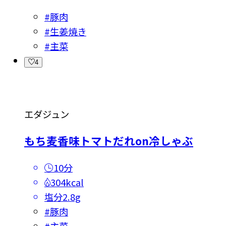
#
豚肉
#
生姜焼き
#
主菜
4
エダジュン
もち麦香味トマトだれon冷しゃぶ
10分
304kcal
塩分
2.8g
#
豚肉
#
主菜