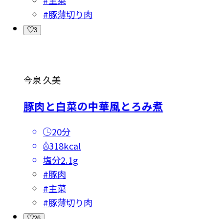
#
豚薄切り肉
3
今泉 久美
豚肉と白菜の中華風とろみ煮
20分
318kcal
塩分
2.1g
#
豚肉
#
主菜
#
豚薄切り肉
26