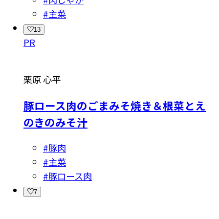
#
主菜
13
PR
栗原 心平
豚ロース肉のごまみそ焼き＆根菜とえ
のきのみそ汁
#
豚肉
#
主菜
#
豚ロース肉
7