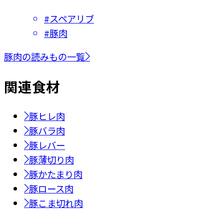
#
スペアリブ
#
豚肉
豚肉の読みもの一覧
関連
食材
豚ヒレ肉
豚バラ肉
豚レバー
豚薄切り肉
豚かたまり肉
豚ロース肉
豚こま切れ肉