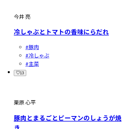
今井 亮
冷しゃぶとトマトの香味にらだれ
#
豚肉
#
冷しゃぶ
#
主菜
13
栗原 心平
豚肉とまるごとピーマンのしょうが焼
き