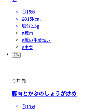
15分
315kcal
塩分
2.5g
#
豚肉
#
豚の生姜焼き
#
主菜
6
今井 亮
豚肉とかぶのしょうが炒め
10分