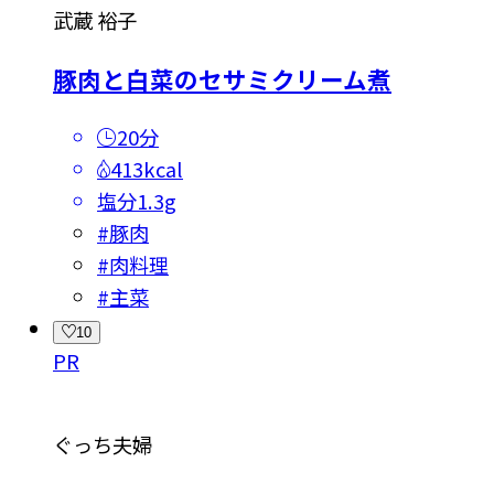
武蔵 裕子
豚肉と白菜のセサミクリーム煮
20分
413kcal
塩分
1.3g
#
豚肉
#
肉料理
#
主菜
10
PR
ぐっち夫婦