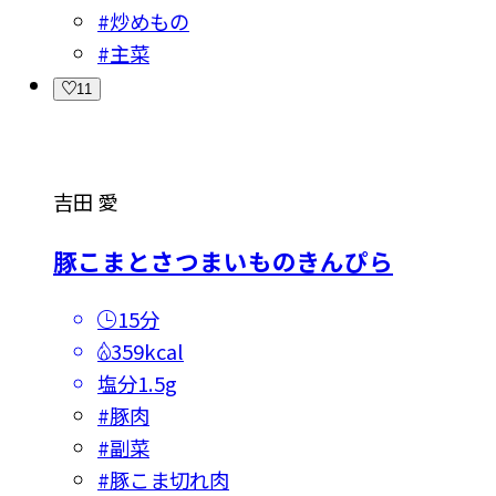
#
炒めもの
#
主菜
11
吉田 愛
豚こまとさつまいものきんぴら
15分
359kcal
塩分
1.5g
#
豚肉
#
副菜
#
豚こま切れ肉