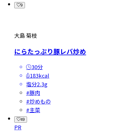
9
大島 菊枝
にらたっぷり豚レバ炒め
30分
183kcal
塩分
2.3g
#
豚肉
#
炒めもの
#
主菜
49
PR