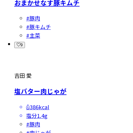
おまかせなす豚キムチ
#
豚肉
#
豚キムチ
#
主菜
9
吉田 愛
塩バター肉じゃが
386kcal
塩分
1.4g
#
豚肉
#
肉じゃが