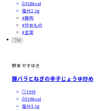
318kcal
塩分
2.1g
#
豚肉
#
炒めもの
#
主菜
10
野本 やすゆき
豚バラとねぎの辛子じょうゆ炒め
15分
519kcal
塩分
3.1g