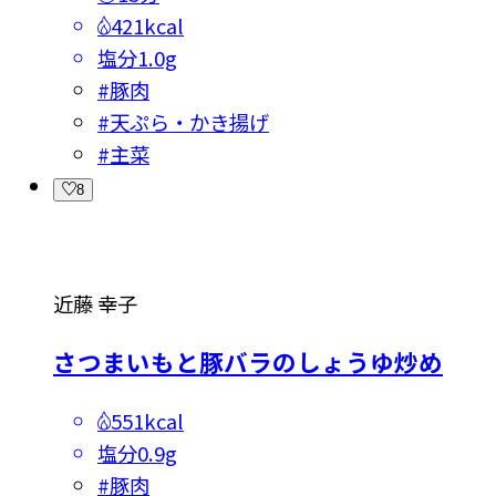
421kcal
塩分
1.0g
#
豚肉
#
天ぷら・かき揚げ
#
主菜
8
近藤 幸子
さつまいもと豚バラのしょうゆ炒め
551kcal
塩分
0.9g
#
豚肉