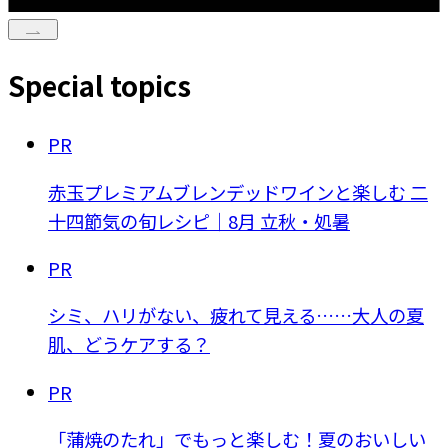
Special topics
PR
赤玉プレミアムブレンデッドワインと楽しむ 二
十四節気の旬レシピ｜8月 立秋・処暑
PR
シミ、ハリがない、疲れて見える……大人の夏
肌、どうケアする？
PR
「蒲焼のたれ」でもっと楽しむ！夏のおいしい