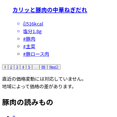
カリッと豚肉の中華ねぎだれ
516kcal
塩分
1.8g
#
豚肉
#
主菜
#
豚ロース肉
1
2
3
4
5
...
89
Next
直近の価格変動には対応していません。
地域によって価格の差があります。
豚肉の読みもの