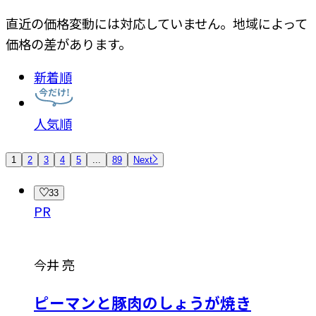
直近の価格変動には対応していません。地域によって
価格の差があります。
新着順
人気順
1
2
3
4
5
...
89
Next
33
PR
今井 亮
ピーマンと豚肉のしょうが焼き