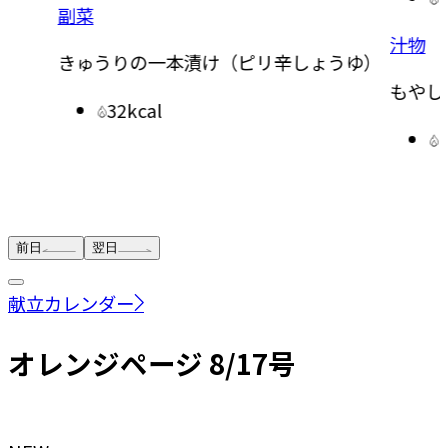
副菜
汁物
きゅうりの一本漬け（ピリ辛しょうゆ）
もやし
32kcal
前日
翌日
献立カレンダー
オレンジページ 8/17号