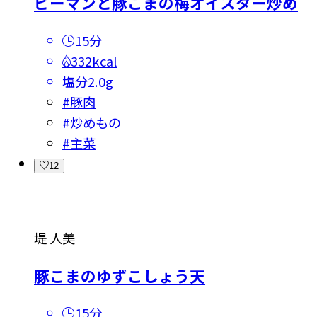
ピーマンと豚こまの梅オイスター炒め
15分
332kcal
塩分
2.0g
#
豚肉
#
炒めもの
#
主菜
12
堤 人美
豚こまのゆずこしょう天
15分