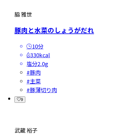
脇 雅世
豚肉と水菜のしょうがだれ
10分
330kcal
塩分
2.0g
#
豚肉
#
主菜
#
豚薄切り肉
9
武蔵 裕子