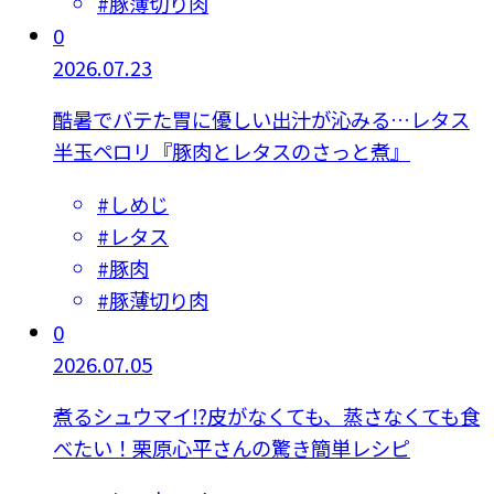
#
豚薄切り肉
0
2026.07.23
酷暑でバテた胃に優しい出汁が沁みる…レタス
半玉ペロリ『豚肉とレタスのさっと煮』
#
しめじ
#
レタス
#
豚肉
#
豚薄切り肉
0
2026.07.05
煮るシュウマイ⁉皮がなくても、蒸さなくても食
べたい！栗原心平さんの驚き簡単レシピ