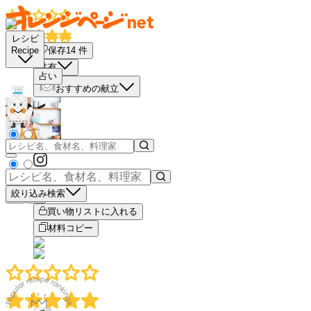
レシピ
保存
14
件
Recipe
共有
占い
おすすめの献立
絞り込み検索
－
＋
買い物リストに入れる
材料コピー