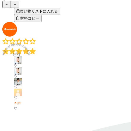
－
＋
買い物リストに入れる
材料コピー