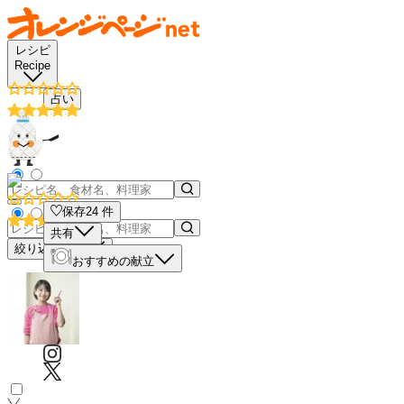
レシピ
Recipe
占い
保存
24
件
共有
絞り込み検索
おすすめの献立