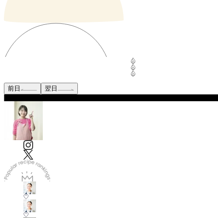
前日
翌日