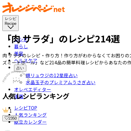
レシピ
Recipe
「肉 サラダ」のレシピ
214
選
レシピ
暮らし
美容
肉 サラダのレシピ・作り方！
作り方がわからなくてお困りの
ヘルスケア
ズミートボール」
など
214
品の簡単料理レシピからあなたの
占い
鏡リュウジの12星座占い
水晶玉子のプレミアムうさぎ占い
オレペエディター
人気レシピランキング
漫画
レシピTOP
1
人気ランキング
2350
献立カレンダー