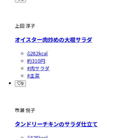
上田 淳子
オイスター肉炒めの大根サラダ
282kcal
約310円
#
肉サラダ
#
主菜
9
市瀬 悦子
タンドリーチキンのサラダ仕立て
328kcal