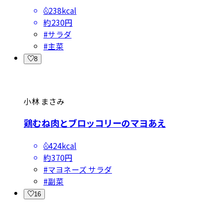
238kcal
約230円
#
サラダ
#
主菜
8
小林 まさみ
鶏むね肉とブロッコリーのマヨあえ
424kcal
約370円
#
マヨネーズ サラダ
#
副菜
16