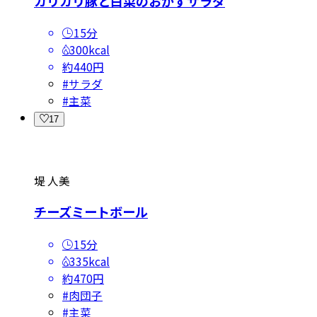
カリカリ豚と白菜のおかずサラダ
15分
300kcal
約440円
#
サラダ
#
主菜
17
堤 人美
チーズミートボール
15分
335kcal
約470円
#
肉団子
#
主菜