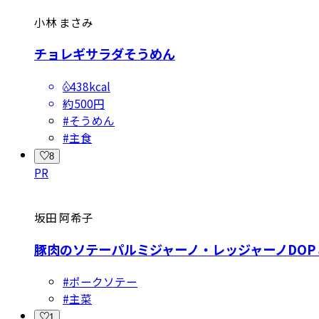
小林 まさみ
チョレギサラダそうめん
438kcal
約500円
#
そうめん
#
主食
8
PR
坂田 阿希子
豚肉のソテーパルミジャーノ・レッジャーノDO
#
ポークソテー
#
主菜
1