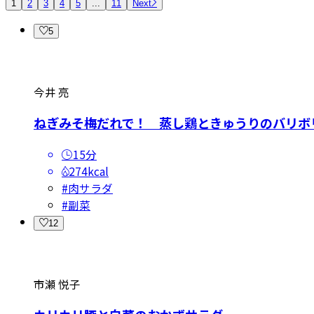
1
2
3
4
5
...
11
Next
5
今井 亮
ねぎみそ梅だれで！ 蒸し鶏ときゅうりのバリボ
15分
274kcal
#
肉サラダ
#
副菜
12
市瀬 悦子