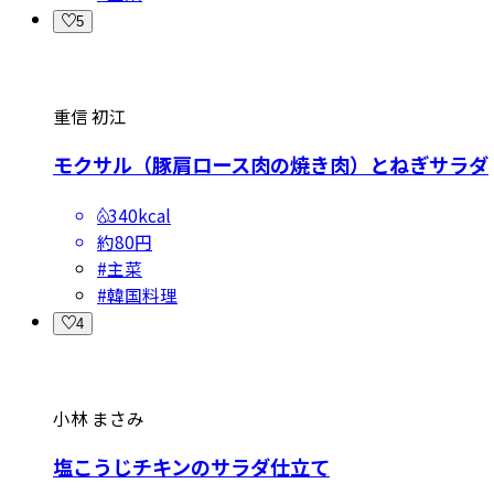
5
重信 初江
モクサル（豚肩ロース肉の焼き肉）とねぎサラダ
340kcal
約80円
#
主菜
#
韓国料理
4
小林 まさみ
塩こうじチキンのサラダ仕立て