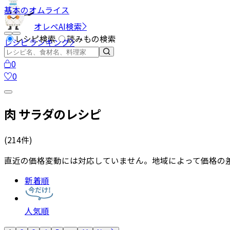
基本のオムライス
オレペAI検索
レシピ検索
読みもの検索
レシピランキング
0
0
肉 サラダのレシピ
(
214
件)
直近の価格変動には対応していません。地域によって価格の
新着順
人気順