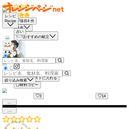
レシピ
保存
4
件
Recipe
共有
占い
おすすめの献立
買い物リストに入れる
絞り込み検索
材料コピー
3
14