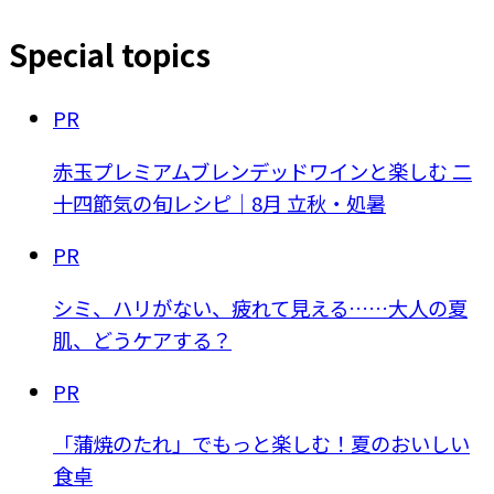
Special topics
PR
赤玉プレミアムブレンデッドワインと楽しむ 二
十四節気の旬レシピ｜8月 立秋・処暑
PR
シミ、ハリがない、疲れて見える……大人の夏
肌、どうケアする？
PR
「蒲焼のたれ」でもっと楽しむ！夏のおいしい
食卓