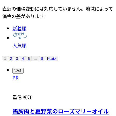
直近の価格変動には対応していません。地域によって
価格の差があります。
新着順
人気順
1
2
3
4
5
...
8
Next
41
PR
重信 初江
鶏胸肉と夏野菜のローズマリーオイル