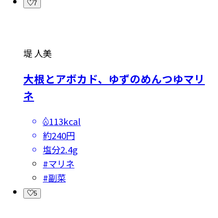
7
堤 人美
大根とアボカド、ゆずのめんつゆマリ
ネ
113kcal
約240円
塩分
2.4g
#
マリネ
#
副菜
5