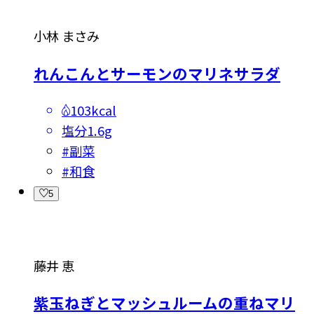
小林 まさみ
れんこんとサーモンのマリネサラダ
103kcal
塩分
1.6g
#
副菜
#
和食
5
藤井 恵
紫玉ねぎとマッシュルームの重ねマリ