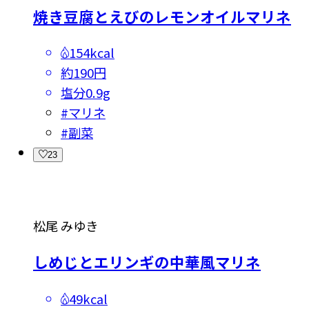
焼き豆腐とえびのレモンオイルマリネ
154kcal
約190円
塩分
0.9g
#
マリネ
#
副菜
23
松尾 みゆき
しめじとエリンギの中華風マリネ
49kcal