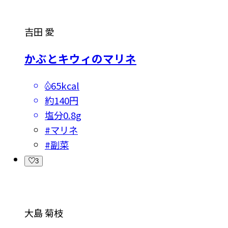
吉田 愛
かぶとキウィのマリネ
65kcal
約140円
塩分
0.8g
#
マリネ
#
副菜
3
大島 菊枝