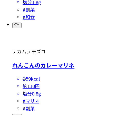
塩分
1.8g
#
副菜
#
和食
4
ナカムラ チズコ
れんこんのカレーマリネ
59kcal
約110円
塩分
0.8g
#
マリネ
#
副菜