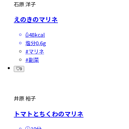
石原 洋子
えのきのマリネ
48kcal
塩分
0.6g
#
マリネ
#
副菜
9
井原 裕子
トマトとちくわのマリネ
10分