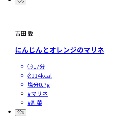
6
吉田 愛
にんじんとオレンジのマリネ
17分
114kcal
塩分
0.7g
#
マリネ
#
副菜
4