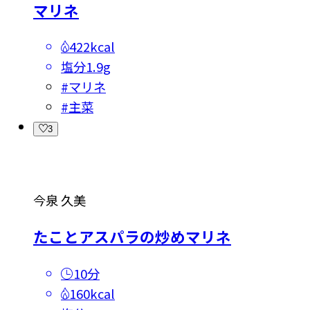
マリネ
422kcal
塩分
1.9g
#
マリネ
#
主菜
3
今泉 久美
たことアスパラの炒めマリネ
10分
160kcal