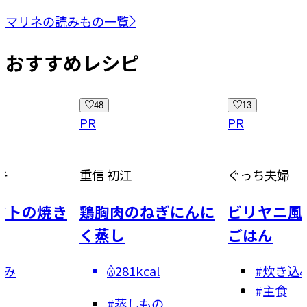
マリネの読みもの一覧
おすすめレシピ
48
13
PR
PR
重信 初江
ぐっち夫婦
の焼き
鶏胸肉のねぎにんに
ビリヤニ風炊き
く蒸し
ごはん
281kcal
#
炊き込みご飯
#
主食
#
蒸しもの