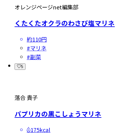
オレンジページnet編集部
くたくたオクラのわさび塩マリネ
約110円
#
マリネ
#
副菜
5
落合 貴子
パプリカの黒こしょうマリネ
175kcal