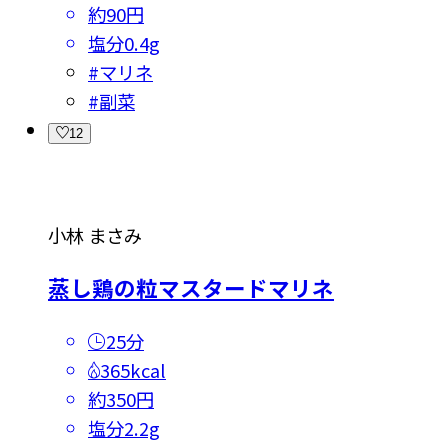
約90円
塩分
0.4g
#
マリネ
#
副菜
12
小林 まさみ
蒸し鶏の粒マスタードマリネ
25分
365kcal
約350円
塩分
2.2g