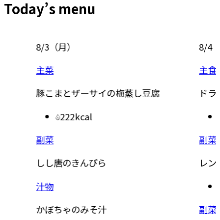
Today’s menu
8/3
（
月
）
8/4
（
主菜
主食
豚こまとザーサイの梅蒸し豆腐
ドライ
222kcal
副菜
副菜
しし唐のきんぴら
レンジ
汁物
かぼちゃのみそ汁
副菜