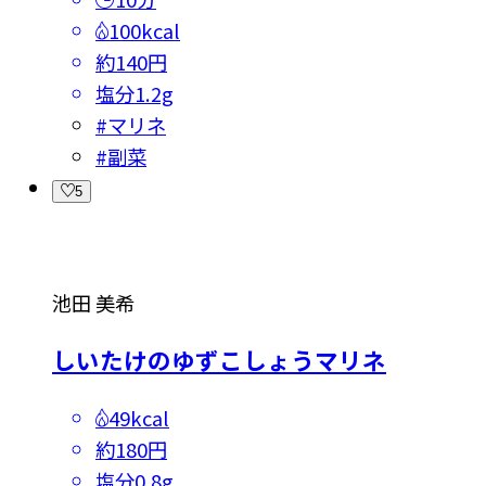
100kcal
約140円
塩分
1.2g
#
マリネ
#
副菜
5
池田 美希
しいたけのゆずこしょうマリネ
49kcal
約180円
塩分
0.8g