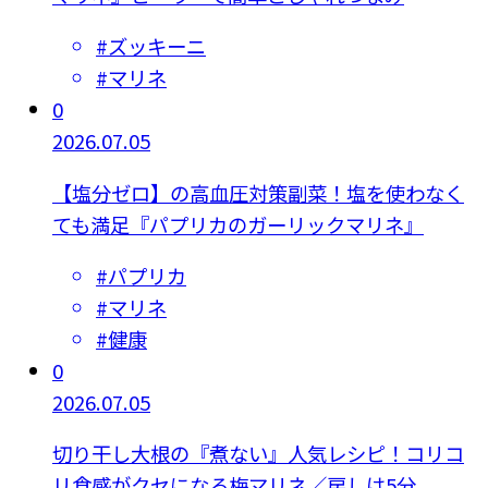
#
ズッキーニ
#
マリネ
0
2026.07.05
【塩分ゼロ】の高血圧対策副菜！塩を使わなく
ても満足『パプリカのガーリックマリネ』
#
パプリカ
#
マリネ
#
健康
0
2026.07.05
切り干し大根の『煮ない』人気レシピ！コリコ
リ食感がクセになる梅マリネ／戻しは5分