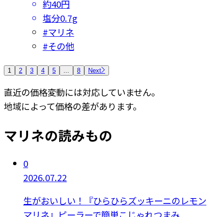
約40円
塩分
0.7g
#
マリネ
#
その他
1
2
3
4
5
...
8
Next
直近の価格変動には対応していません。
地域によって価格の差があります。
マリネの読みもの
0
2026.07.22
生がおいしい！『ひらひらズッキーニのレモン
マリネ』ピーラーで簡単こじゃれつまみ