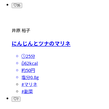
35
井原 裕子
にんじんとツナのマリネ
25分
62kcal
約50円
塩分
0.8g
#
マリネ
#
副菜
7