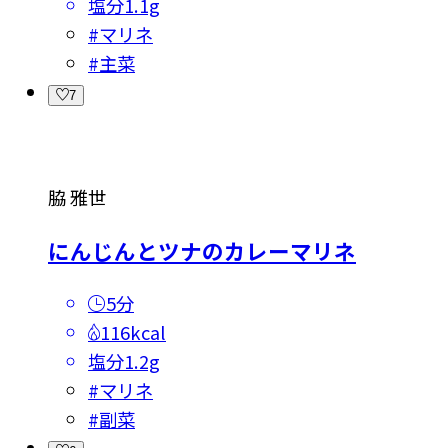
塩分
1.1g
#
マリネ
#
主菜
7
脇 雅世
にんじんとツナのカレーマリネ
5分
116kcal
塩分
1.2g
#
マリネ
#
副菜