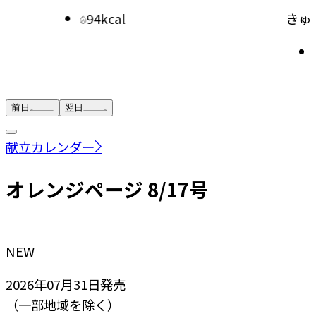
94kcal
きゅう
前日
翌日
献立カレンダー
オレンジページ 8/17号
NEW
2026年07月31日
発売
（一部地域を除く）