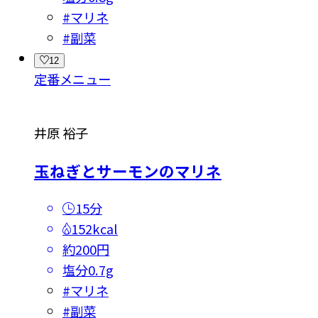
#
マリネ
#
副菜
12
定番メニュー
井原 裕子
玉ねぎとサーモンのマリネ
15分
152kcal
約200円
塩分
0.7g
#
マリネ
#
副菜