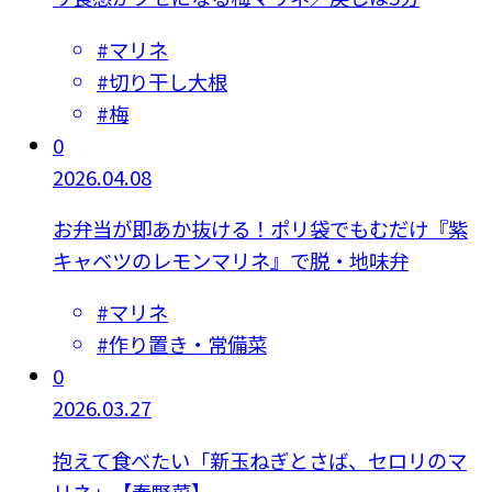
#
マリネ
#
切り干し大根
#
梅
0
2026.04.08
お弁当が即あか抜ける！ポリ袋でもむだけ『紫
キャベツのレモンマリネ』で脱・地味弁
#
マリネ
#
作り置き・常備菜
0
2026.03.27
抱えて食べたい「新玉ねぎとさば、セロリのマ
リネ」【春野菜】