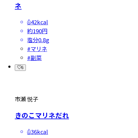
ネ
42kcal
約190円
塩分
0.8g
#
マリネ
#
副菜
6
市瀬 悦子
きのこマリネだれ
36kcal