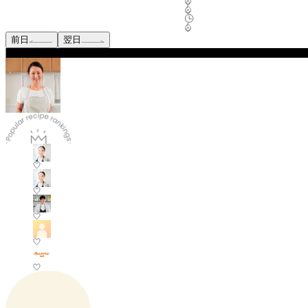
前日
翌日