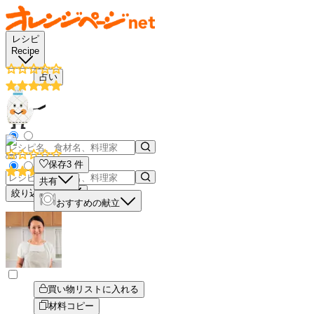
レシピ
Recipe
占い
保存
3
件
共有
絞り込み検索
おすすめの献立
買い物リストに入れる
材料コピー