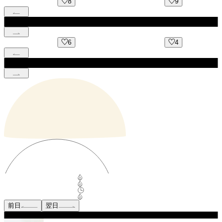
8
9
6
4
前日
翌日