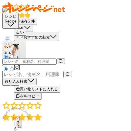
レシピ
保存
6
件
Recipe
共有
占い
おすすめの献立
絞り込み検索
－
＋
買い物リストに入れる
材料コピー