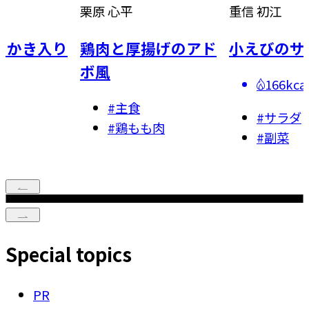
重信 初江
八木 佳奈
揚げのアド
小えびのサラダ
生春巻きで
まおう」大
166kcal
#
和菓子
#
サラダ
も肉
#
スイー
#
副菜
Special topics
PR