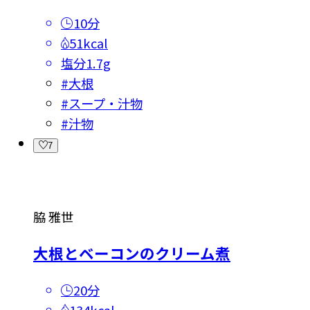
10分
51kcal
塩分
1.7g
#
大根
#
スープ・汁物
#
汁物
7
脇 雅世
大根とベーコンのクリーム煮
20分
134kcal