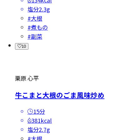
塩分
2.3g
#
大根
#
煮もの
#
副菜
10
栗原 心平
牛こまと大根のごま風味炒め
15分
381kcal
塩分
2.7g
#
大根