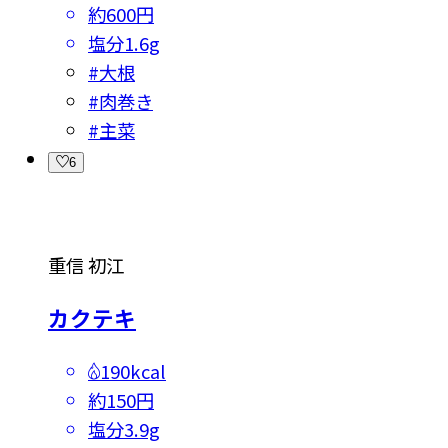
約600円
塩分
1.6g
#
大根
#
肉巻き
#
主菜
6
重信 初江
カクテキ
190kcal
約150円
塩分
3.9g