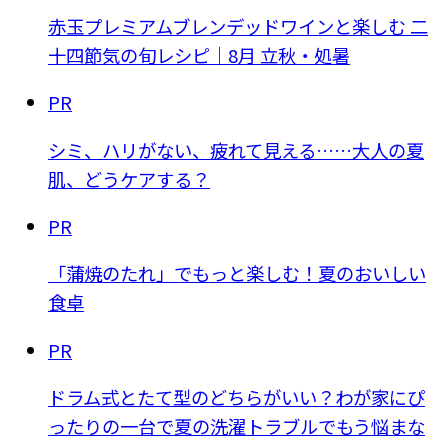
赤玉プレミアムブレンデッドワインと楽しむ 二
十四節気の旬レシピ｜8月 立秋・処暑
PR
シミ、ハリがない、疲れて見える……大人の夏
肌、どうケアする？
PR
「蒲焼のたれ」でもっと楽しむ！夏のおいしい
食卓
PR
ドラム式とたて型のどちらがいい？わが家にぴ
ったりの一台で夏の洗濯トラブルでもう悩まな