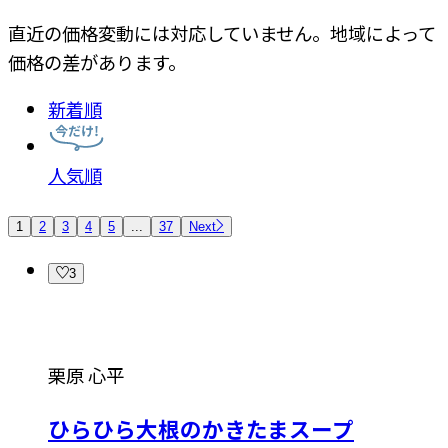
直近の価格変動には対応していません。地域によって
価格の差があります。
新着順
人気順
1
2
3
4
5
...
37
Next
3
栗原 心平
ひらひら大根のかきたまスープ