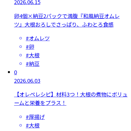
2026.06.15
卵4個×納豆2パックで満腹『和風納豆オムレ
ツ』大根おろしでさっぱり、ふわとろ食感
#
オムレツ
#
卵
#
大根
#
納豆
0
2026.06.03
【オレぺレシピ】材料3つ！大根の煮物にボリュ
ームと栄養をプラス！
#
厚揚げ
#
大根