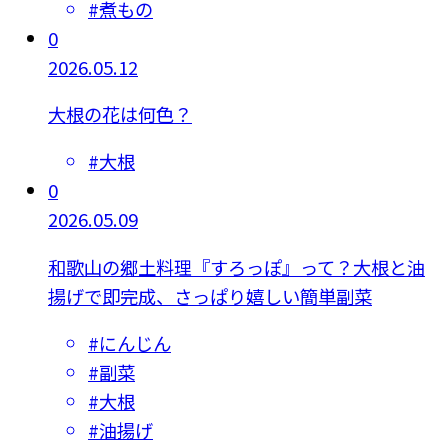
#
煮もの
0
2026.05.12
大根の花は何色？
#
大根
0
2026.05.09
和歌山の郷土料理『すろっぽ』って？大根と油
揚げで即完成、さっぱり嬉しい簡単副菜
#
にんじん
#
副菜
#
大根
#
油揚げ