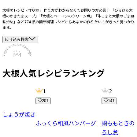
大根のレシピ・作り方！ 作り方がわからなくてお困りの方必見！ 「ひらひら大
根のかきたまスープ」「大根とベーコンのクリーム煮」「牛こまと大根のごま風
味炒め」など774 品の簡単料理レシピからあなたの作りたい！がきっと見つかり
ます。
絞り込み検索
大根
人気レシピランキング
1
2
201
141
ーしょうが焼き
ふっくら和風ハンバーグ
鶏ももときの
ろし煮