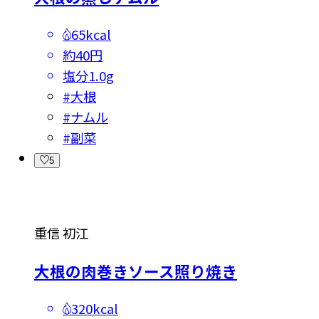
65kcal
約40円
塩分
1.0g
#
大根
#
ナムル
#
副菜
5
重信 初江
大根の肉巻きソース照り焼き
320kcal