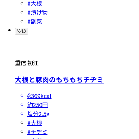
#
大根
#
漬け物
#
副菜
18
重信 初江
大根と豚肉のもちもちチヂミ
369kcal
約250円
塩分
2.5g
#
大根
#
チヂミ