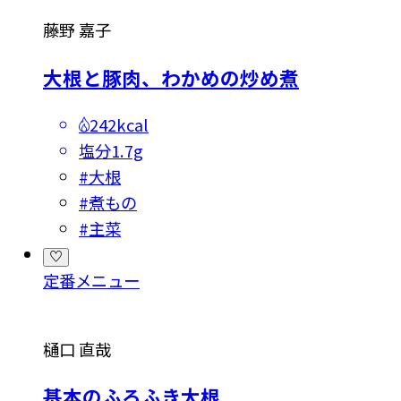
藤野 嘉子
大根と豚肉、わかめの炒め煮
242kcal
塩分
1.7g
#
大根
#
煮もの
#
主菜
定番メニュー
樋口 直哉
基本のふろふき大根