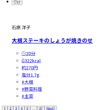
17
石原 洋子
大根ステーキのしょうが焼きのせ
20分
322kcal
約270円
塩分
1.7g
#
大根
#
野菜料理
#
主菜
1
2
3
4
5
...
37
Next