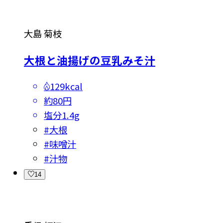
大島 菊枝
大根と油揚げの豆乳みそ汁
129kcal
約80円
塩分
1.4g
#
大根
#
味噌汁
#
汁物
14