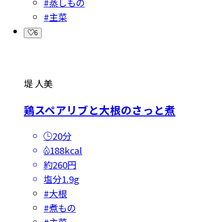
#
蒸しもの
#
主菜
6
堤 人美
鶏スペアリブと大根のさっと煮
20分
188kcal
約260円
塩分
1.9g
#
大根
#
煮もの