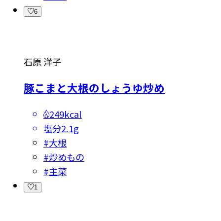
6
石原 洋子
豚こまと大根のしょうゆ炒め
249kcal
塩分
2.1g
#
大根
#
炒めもの
#
主菜
1