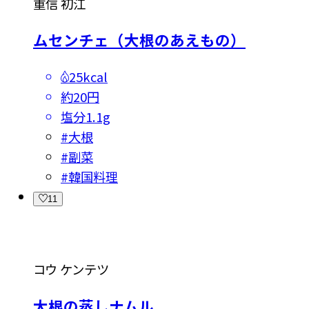
重信 初江
ムセンチェ（大根のあえもの）
25kcal
約20円
塩分
1.1g
#
大根
#
副菜
#
韓国料理
11
コウ ケンテツ
大根の蒸しナムル