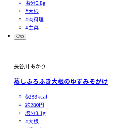
塩分
0.8g
#
大根
#
肉料理
#
主菜
30
長谷川 あかり
蒸しふろふき大根のゆずみそがけ
288kcal
約280円
塩分
3.1g
#
大根