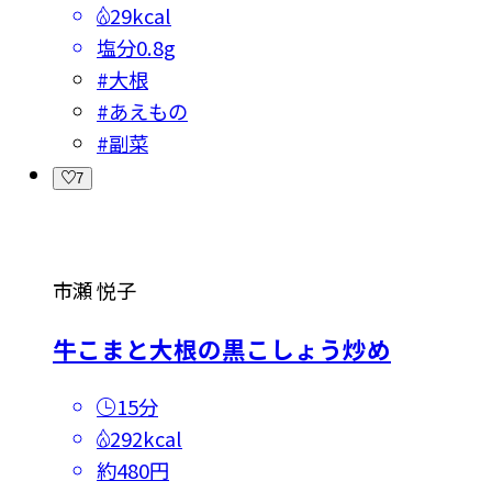
29kcal
塩分
0.8g
#
大根
#
あえもの
#
副菜
7
市瀬 悦子
牛こまと大根の黒こしょう炒め
15分
292kcal
約480円