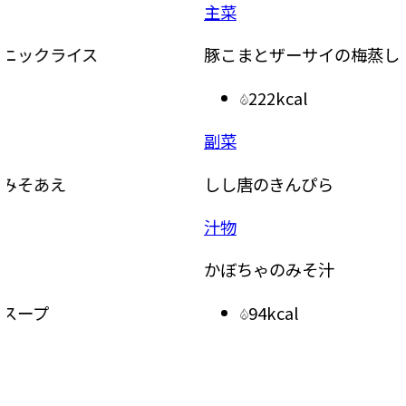
主菜
主食
豚こまとザーサイの梅蒸し豆腐
ドライ
222kcal
副菜
副菜
しし唐のきんぴら
レンジ
汁物
かぼちゃのみそ汁
副菜
94kcal
きゅう