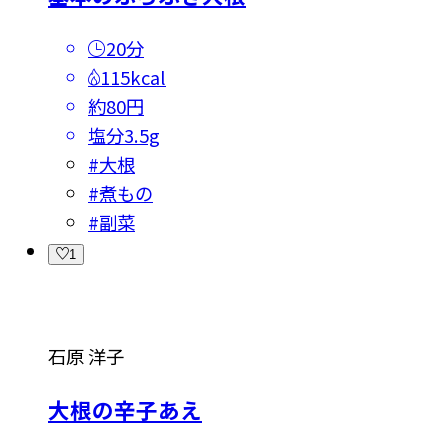
20分
115kcal
約80円
塩分
3.5g
#
大根
#
煮もの
#
副菜
1
石原 洋子
大根の辛子あえ