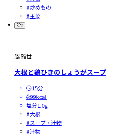
#
炒めもの
#
主菜
2
脇 雅世
大根と鶏ひきのしょうがスープ
15分
99kcal
塩分
1.0g
#
大根
#
スープ・汁物
#
汁物