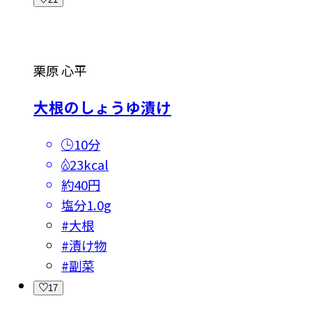
栗原 心平
大根のしょうゆ漬け
10分
23kcal
約40円
塩分
1.0g
#
大根
#
漬け物
#
副菜
17