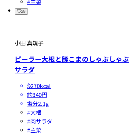
#
主菜
39
小田 真規子
ピーラー大根と豚こまのしゃぶしゃぶ
サラダ
270kcal
約340円
塩分
2.1g
#
大根
#
肉サラダ
#
主菜