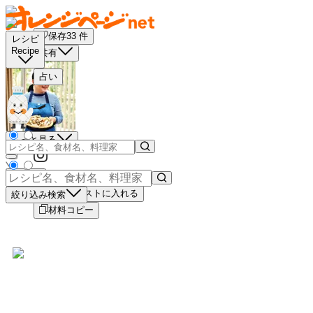
保存
33
件
レシピ
Recipe
共有
占い
もっと見る
－
＋
買い物リストに入れる
絞り込み検索
材料コピー