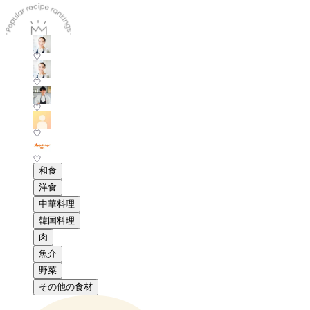
和食
洋食
中華料理
韓国料理
肉
魚介
野菜
その他の食材