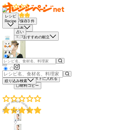
レシピ
保存
3
件
Recipe
共有
占い
おすすめの献立
買い物リストに入れる
絞り込み検索
材料コピー