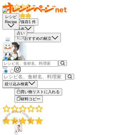
レシピ
保存
1
件
Recipe
共有
占い
おすすめの献立
絞り込み検索
－
＋
買い物リストに入れる
材料コピー