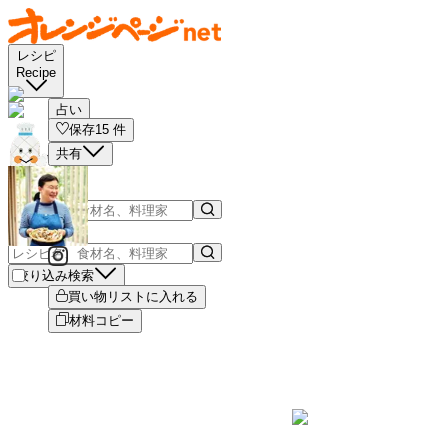
レシピ
Recipe
占い
保存
15
件
共有
絞り込み検索
買い物リストに入れる
材料コピー