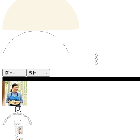
前日
翌日