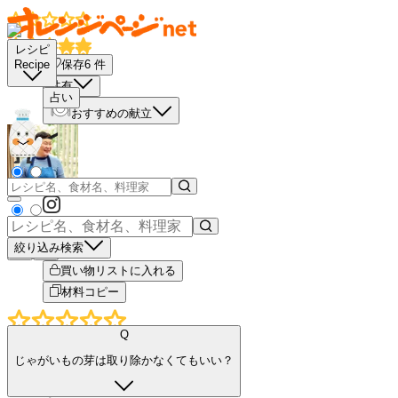
レシピ
保存
6
件
Recipe
共有
占い
おすすめの献立
絞り込み検索
－
＋
買い物リストに入れる
材料コピー
Q
じゃがいもの芽は取り除かなくてもいい？