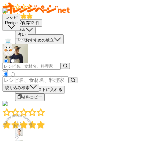
レシピ
保存
12
件
Recipe
共有
占い
おすすめの献立
－
＋
絞り込み検索
買い物リストに入れる
材料コピー