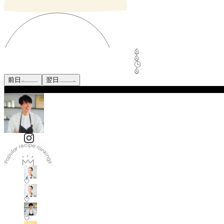
前日
翌日