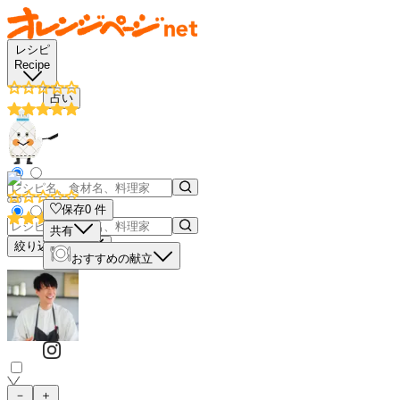
レシピ
Recipe
占い
保存
0
件
共有
絞り込み検索
おすすめの献立
－
＋