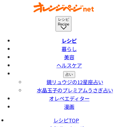
レシピ
Recipe
レシピ
暮らし
美容
ヘルスケア
占い
鏡リュウジの12星座占い
水晶玉子のプレミアムうさぎ占い
オレペエディター
漫画
レシピTOP