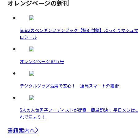
オレンジページの新刊
Suicaのペンギンファンブック【特別付録】ぷっくりマシュ
ロシール
オレンジページ 8/17号
デジタルグッズ活用で安心！ 遠隔スマート介護術
5人の人気男子フーディストが提案 簡単即決！ 平日メシは
れで決まり！
書籍案内へ