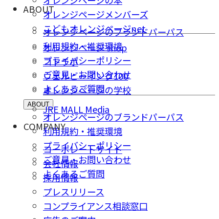
ABOUT
オレンジページメンバーズ
こどもオレンジページnet
オレンジページのブランドパーパス
利用規約・推奨環境
オレンジページ shop
プライバシーポリシー
コトラボ
ご意⾒・お問い合わせ
ウェルビーイング100
よくあるご質問
オレンジページの学校
ABOUT
JRE MALL Media
オレンジページのブランドパーパス
COMPANY
利用規約・推奨環境
プライバシーポリシー
コーポレートサイト
ご意⾒・お問い合わせ
会社情報
よくあるご質問
採⽤情報
プレスリリース
コンプライアンス相談窓⼝