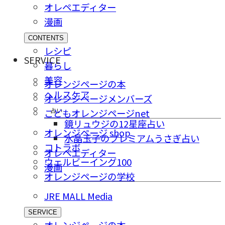
オレペエディター
漫画
CONTENTS
レシピ
SERVICE
暮らし
美容
オレンジページの本
ヘルスケア
オレンジページメンバーズ
占い
こどもオレンジページnet
鏡リュウジの12星座占い
オレンジページ shop
水晶玉子のプレミアムうさぎ占い
コトラボ
オレペエディター
ウェルビーイング100
漫画
オレンジページの学校
JRE MALL Media
SERVICE
オレンジページの本