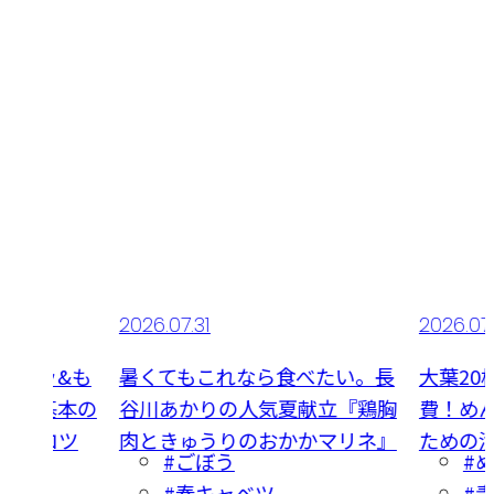
2026.07.29
2026.0
食べたい。長
大葉20枚みょうが6個大量消
カリシ
夏献立『鶏胸
費！めんつゆで『薬味を食べる
して美
かかマリネ』
ための漬け卵』つまみにも
一本漬
#めんつゆ
#
#青じそ
#