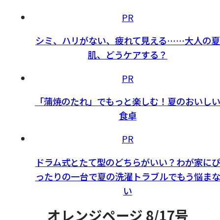
PR
シミ、ハリがない、疲れて見える……大人の夏
肌、どうケアする？
PR
「蒲焼のたれ」でもっと楽しむ！夏のおいし
食卓
PR
ドラム式とたて型のどちらがいい？わが家に
ったりの一台で夏の洗濯トラブルでもう悩ま
い
オレンジページ 8/17号