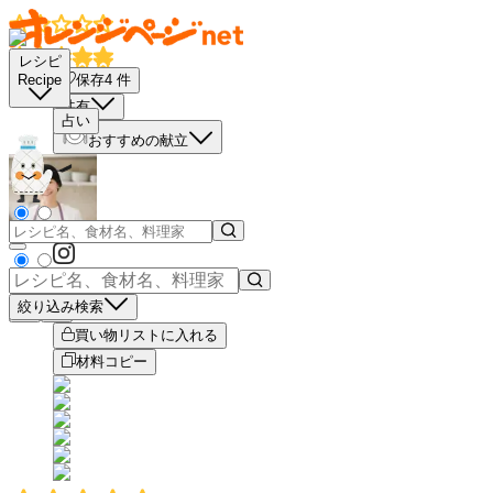
レシピ
保存
4
件
Recipe
共有
占い
おすすめの献立
絞り込み検索
－
＋
買い物リストに入れる
材料コピー