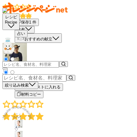
レシピ
保存
1
件
Recipe
共有
占い
おすすめの献立
－
＋
絞り込み検索
買い物リストに入れる
材料コピー