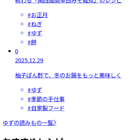
#
お正月
#
ねぎ
#
ゆず
#
餅
0
2025.12.29
柚子ぽん酢で、冬のお鍋をもっと美味しく
#
ゆず
#
季節の手仕事
#
自家製フード
ゆずの読みもの一覧