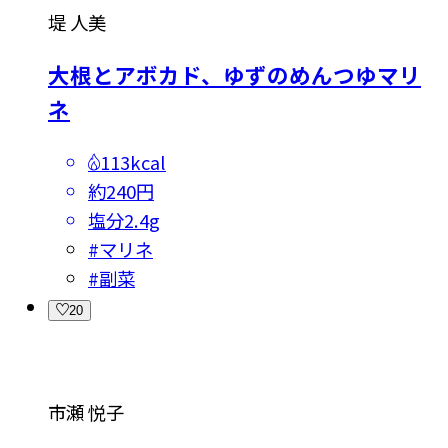
堤 人美
大根とアボカド、ゆずのめんつゆマリ
ネ
113kcal
約240円
塩分
2.4g
#
マリネ
#
副菜
20
市瀬 悦子