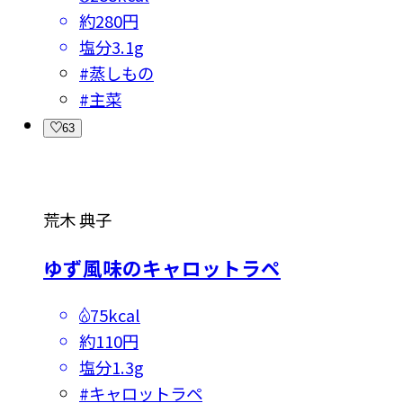
約280円
塩分
3.1g
#
蒸しもの
#
主菜
63
荒木 典子
ゆず風味のキャロットラペ
75kcal
約110円
塩分
1.3g
#
キャロットラペ