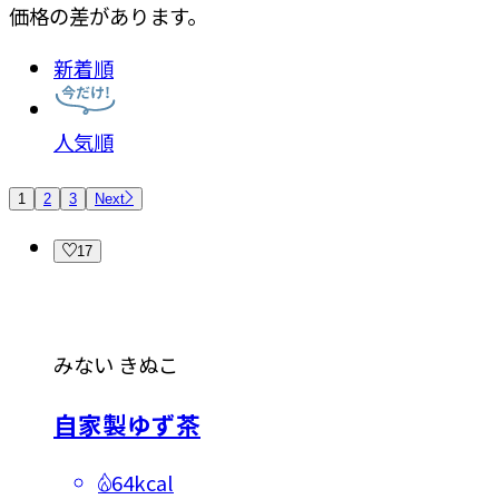
価格の差があります。
新着順
人気順
1
2
3
Next
17
みない きぬこ
自家製ゆず茶
64kcal