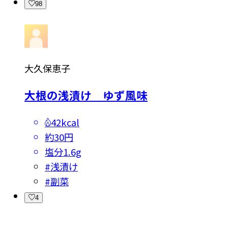
98
大久保恵子
大根の浅漬け ゆず風味
42kcal
約30円
塩分
1.6g
#
浅漬け
#
副菜
4