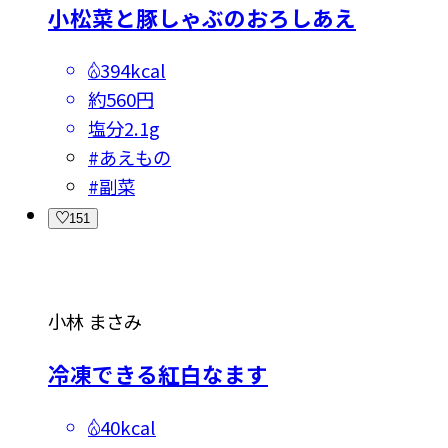
小松菜と豚しゃぶのおろしあえ
394kcal
約560円
塩分
2.1g
#
あえもの
#
副菜
151
小林 まさみ
冷凍できる紅白なます
40kcal