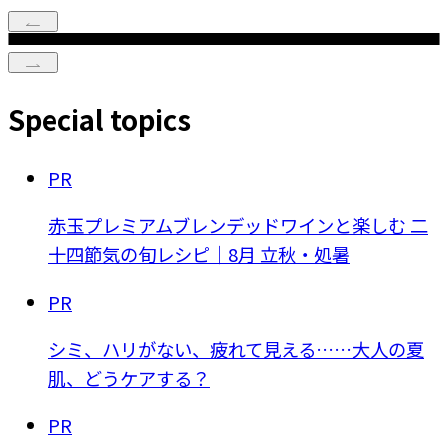
Special topics
PR
赤玉プレミアムブレンデッドワインと楽しむ 二
十四節気の旬レシピ｜8月 立秋・処暑
PR
シミ、ハリがない、疲れて見える……大人の夏
肌、どうケアする？
PR