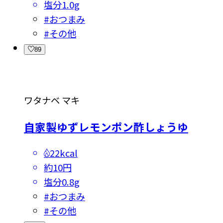
塩分
1.0g
#
おつまみ
#
その他
89
ワタナベ マキ
自家製ゆずレモンポン酢しょうゆ
22kcal
約10円
塩分
0.8g
#
おつまみ
#
その他