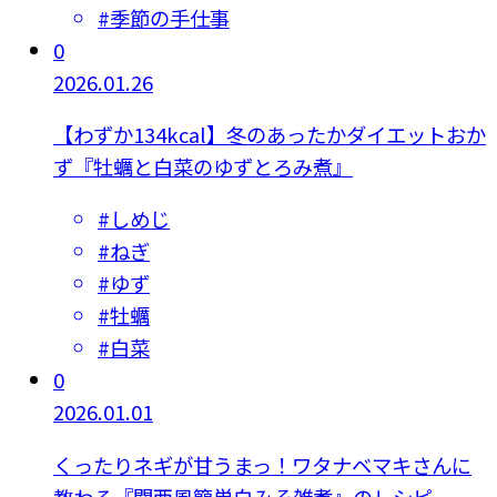
#
季節の手仕事
0
2026.01.26
【わずか134kcal】冬のあったかダイエットおか
ず『牡蠣と白菜のゆずとろみ煮』
#
しめじ
#
ねぎ
#
ゆず
#
牡蠣
#
白菜
0
2026.01.01
くったりネギが甘うまっ！ワタナベマキさんに
教わる『関西風簡単白みそ雑煮』のレシピ