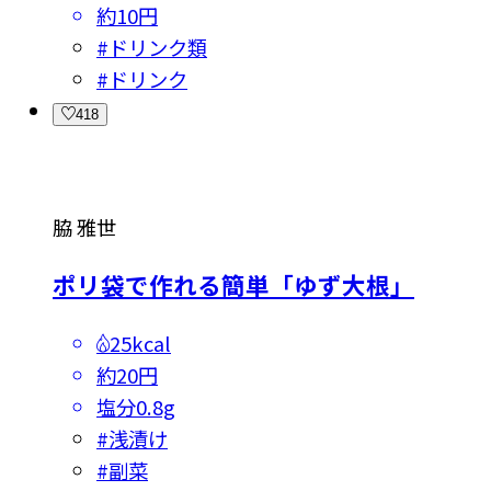
約10円
#
ドリンク類
#
ドリンク
418
脇 雅世
ポリ袋で作れる簡単「ゆず大根」
25kcal
約20円
塩分
0.8g
#
浅漬け
#
副菜