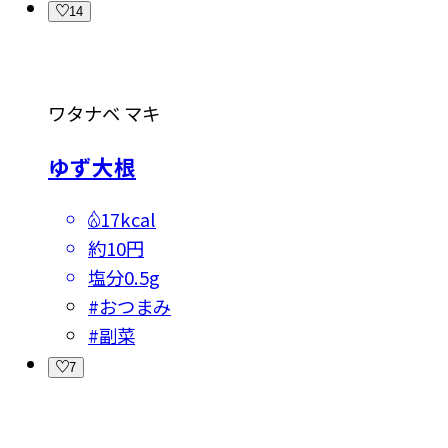
14
ワタナベ マキ
ゆず大根
17kcal
約10円
塩分
0.5g
#
おつまみ
#
副菜
7