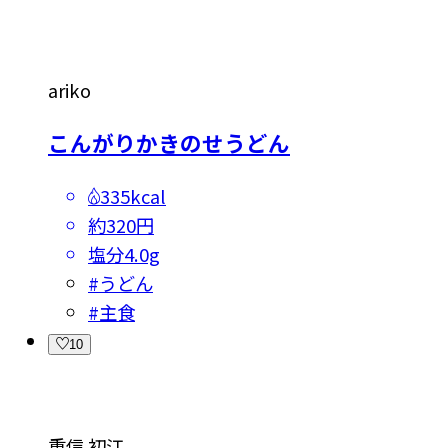
ariko
こんがりかきのせうどん
335kcal
約320円
塩分
4.0g
#
うどん
#
主食
10
重信 初江