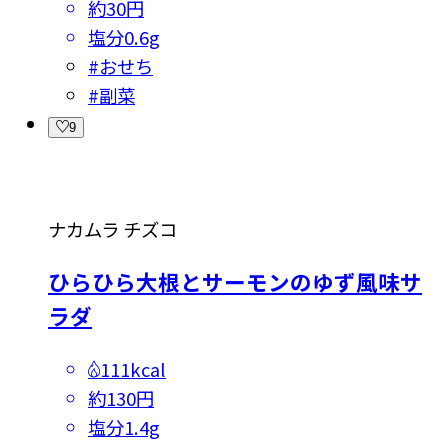
約30円
塩分
0.6g
#
おせち
#
副菜
9
ナカムラ チズコ
ひらひら大根とサーモンのゆず風味サ
ラダ
111kcal
約130円
塩分
1.4g