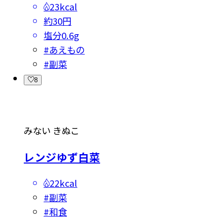
23kcal
約30円
塩分
0.6g
#
あえもの
#
副菜
8
みない きぬこ
レンジゆず白菜
22kcal
#
副菜
#
和食