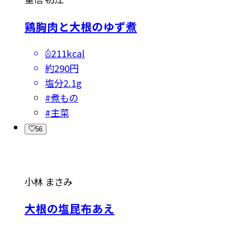
鶏胸肉と大根のゆず煮
211kcal
約290円
塩分
2.1g
#
煮もの
#
主菜
56
小林 まさみ
大根の塩昆布あえ