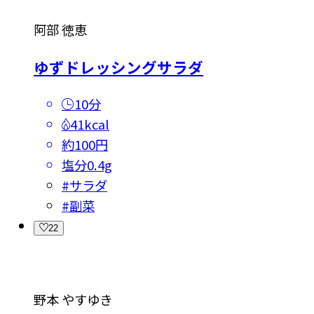
阿部 徳恵
ゆずドレッシングサラダ
10分
41kcal
約100円
塩分
0.4g
#
サラダ
#
副菜
22
野本 やすゆき