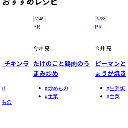
おすすめレシピ
22
24
PR
PR
今井 亮
ワタナベ 
こと鶏肉のう
ピーマンと豚肉のし
グリルト
め
ょうが焼き
びたし
めもの
#
生姜焼き
#
おつ
菜
#
主菜
#
副菜