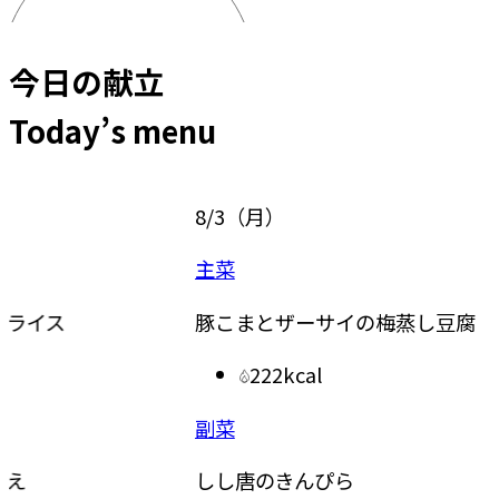
今日の献立
Today’s menu
8/3
（
月
）
8/4
（
主菜
主食
豚こまとザーサイの梅蒸し豆腐
ドライ
222kcal
副菜
副菜
しし唐のきんぴら
レンジ