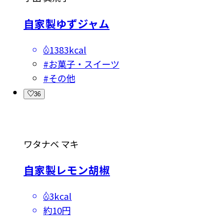
自家製ゆずジャム
1383kcal
#
お菓子・スイーツ
#
その他
36
ワタナベ マキ
自家製レモン胡椒
3kcal
約10円