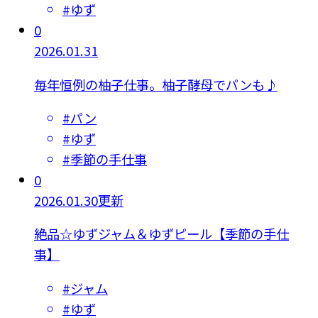
#
ゆず
0
2026.01.31
毎年恒例の柚子仕事。柚子酵母でパンも♪
#
パン
#
ゆず
#
季節の手仕事
0
2026.01.30更新
絶品☆ゆずジャム＆ゆずピール【季節の手仕
事】
#
ジャム
#
ゆず