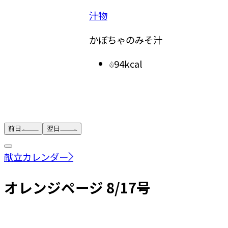
汁物
かぼちゃのみそ汁
副菜
94kcal
きゅう
前日
翌日
献立カレンダー
オレンジページ 8/17号