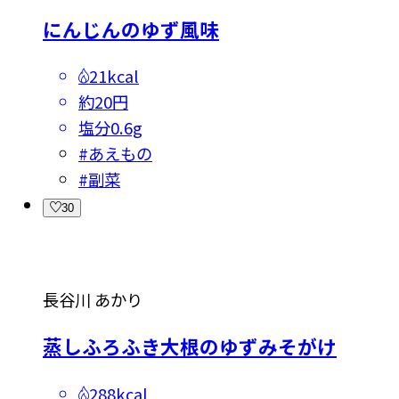
にんじんのゆず風味
21kcal
約20円
塩分
0.6g
#
あえもの
#
副菜
30
長谷川 あかり
蒸しふろふき大根のゆずみそがけ
288kcal