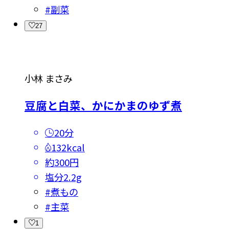
#
副菜
27
小林 まさみ
豆腐と白菜、かにかまのゆず煮
20分
132kcal
約300円
塩分
2.2g
#
煮もの
#
主菜
1