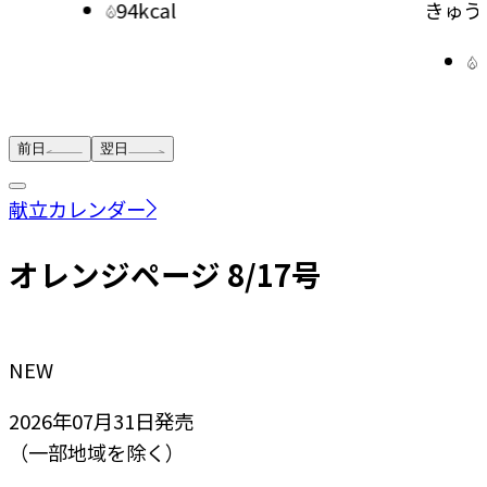
94kcal
きゅう
前日
翌日
献立カレンダー
オレンジページ 8/17号
NEW
2026年07月31日
発売
（一部地域を除く）