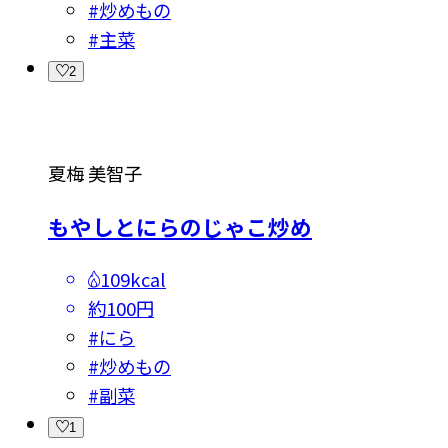
#
炒めもの
#
主菜
2
夏梅 美智子
もやしとにらのじゃこ炒め
109kcal
約100円
#
にら
#
炒めもの
#
副菜
1