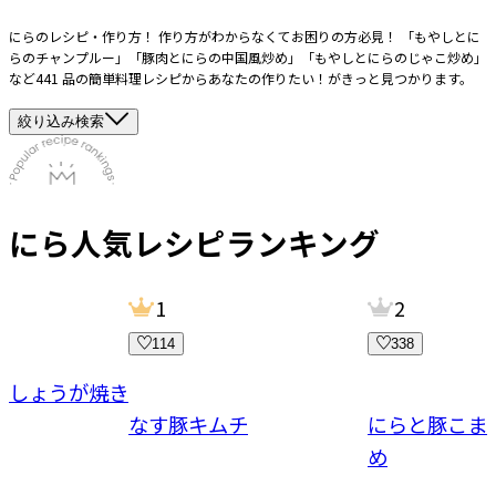
にらのレシピ・作り方！ 作り方がわからなくてお困りの方必見！ 「もやしとに
らのチャンプルー」「豚肉とにらの中国風炒め」「もやしとにらのじゃこ炒め」
など441 品の簡単料理レシピからあなたの作りたい！がきっと見つかります。
絞り込み検索
にら
人気レシピランキング
1
2
114
338
ーしょうが焼き
なす豚キムチ
にらと豚こま
め