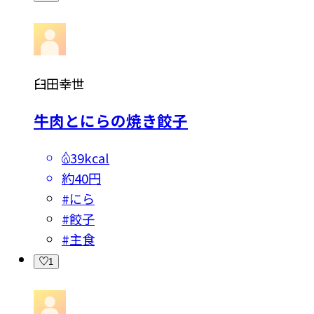
臼田幸世
牛肉とにらの焼き餃子
39kcal
約40円
#
にら
#
餃子
#
主食
1