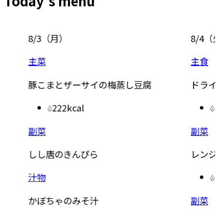
Today’s menu
8/3
（
月
）
8/4
（
主菜
主食
豚こまとザーサイの梅蒸し豆腐
ドライ
222kcal
副菜
副菜
しし唐のきんぴら
レンジ
汁物
かぼちゃのみそ汁
副菜