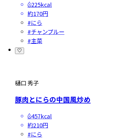
225kcal
約170円
#
にら
#
チャンプルー
#
主菜
樋口 秀子
豚肉とにらの中国風炒め
457kcal
約210円
#
にら