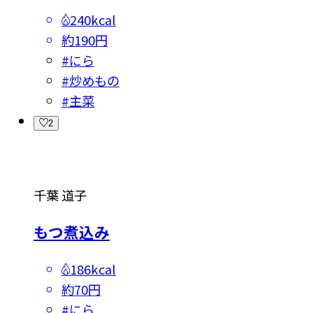
240kcal
約190円
#
にら
#
炒めもの
#
主菜
2
千葉 道子
もつ煮込み
186kcal
約70円
#
にら