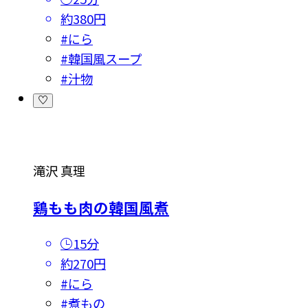
約380円
#
にら
#
韓国風スープ
#
汁物
滝沢 真理
鶏もも肉の韓国風煮
15分
約270円
#
にら
#
煮もの