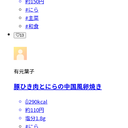
約150円
#
にら
#
主菜
#
和食
13
有元葉子
豚ひき肉とにらの中国風卵焼き
290kcal
約110円
塩分
1.8g
#
にら