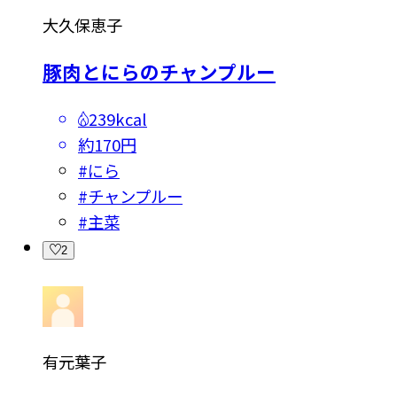
大久保恵子
豚肉とにらのチャンプルー
239kcal
約170円
#
にら
#
チャンプルー
#
主菜
2
有元葉子