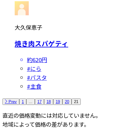
大久保恵子
焼き肉スパゲティ
約620円
#
にら
#
パスタ
#
主食
Prev
1
...
17
18
19
20
21
直近の価格変動には対応していません。
地域によって価格の差があります。