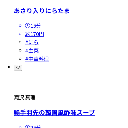
あさり入りにらたま
15分
約170円
#
にら
#
主菜
#
中華料理
滝沢 真理
鶏手羽先の韓国風酢味スープ
25分