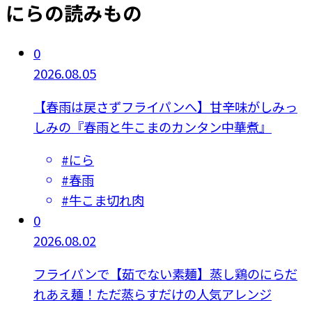
にらの読みもの
0
2026.08.05
【春雨は戻さずフライパンへ】甘辛味がしみっ
しみの『春雨と牛こまのカンタン中華煮』
#
にら
#
春雨
#
牛こま切れ肉
0
2026.08.02
フライパンで【茹でない素麺】蒸し鶏のにらだ
れあえ麺！ただ蒸らすだけの人気アレンジ