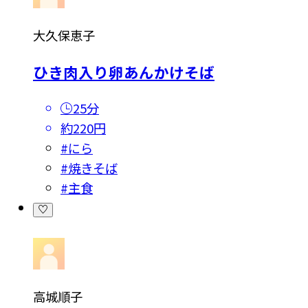
大久保恵子
ひき肉入り卵あんかけそば
25分
約220円
#
にら
#
焼きそば
#
主食
高城順子