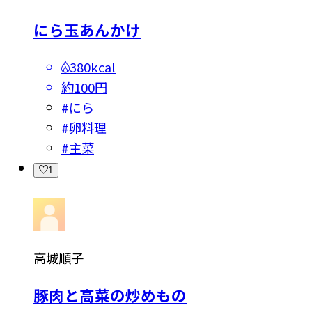
にら玉あんかけ
380kcal
約100円
#
にら
#
卵料理
#
主菜
1
高城順子
豚肉と高菜の炒めもの