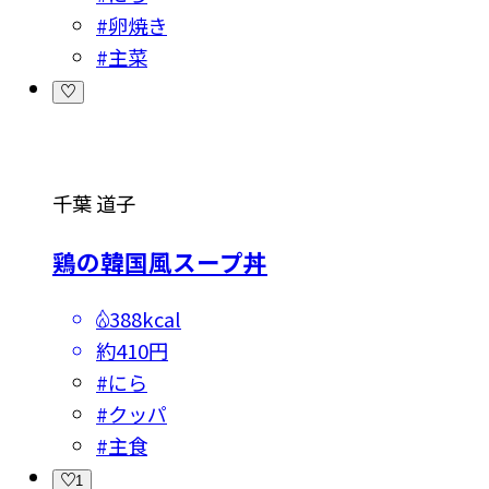
#
卵焼き
#
主菜
千葉 道子
鶏の韓国風スープ丼
388kcal
約410円
#
にら
#
クッパ
#
主食
1