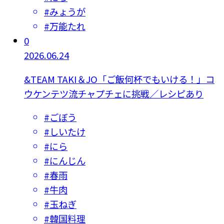
#
みょうが
#
万能たれ
0
2026.06.24
&TEAM TAKI＆JO「ご飯何杯でもいける！」コ
ウケンテツ流チャプチェに挑戦／レシピあり
#
ごぼう
#
しいたけ
#
にら
#
にんじん
#
春雨
#
牛肉
#
玉ねぎ
#
韓国料理