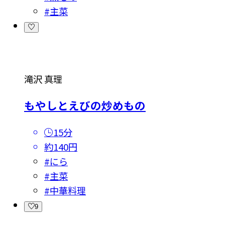
#
主菜
滝沢 真理
もやしとえびの炒めもの
15分
約140円
#
にら
#
主菜
#
中華料理
9