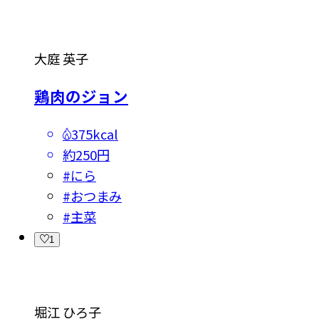
大庭 英子
鶏肉のジョン
375kcal
約250円
#
にら
#
おつまみ
#
主菜
1
堀江 ひろ子