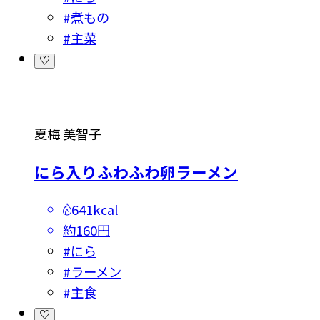
#
煮もの
#
主菜
夏梅 美智子
にら入りふわふわ卵ラーメン
641kcal
約160円
#
にら
#
ラーメン
#
主食