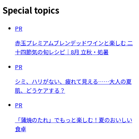
Special topics
PR
赤玉プレミアムブレンデッドワインと楽しむ 二
十四節気の旬レシピ｜8月 立秋・処暑
PR
シミ、ハリがない、疲れて見える……大人の夏
肌、どうケアする？
PR
「蒲焼のたれ」でもっと楽しむ！夏のおいしい
食卓