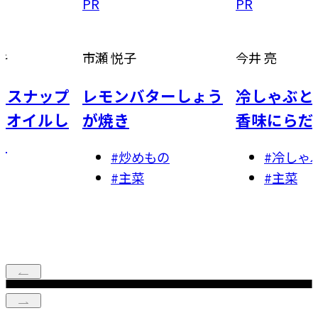
PR
PR
子
今井 亮
八木 佳奈
ンバターしょう
冷しゃぶとトマトの
生春巻
き
香味にらだれ
まおう
炒めもの
#
冷しゃぶ
#
和
主菜
#
主菜
#
ス