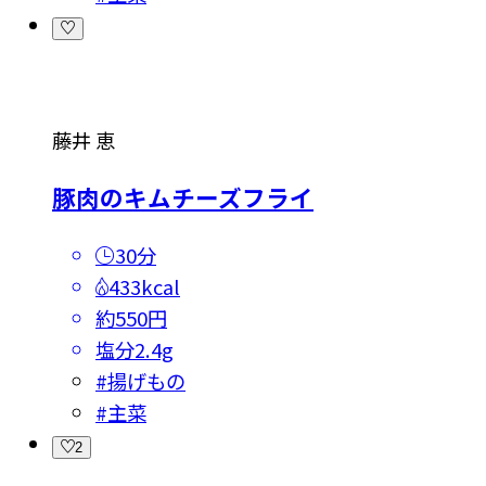
藤井 恵
豚肉のキムチーズフライ
30分
433kcal
約550円
塩分
2.4g
#
揚げもの
#
主菜
2