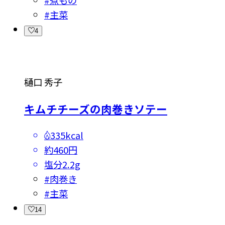
#
主菜
4
樋口 秀子
キムチチーズの肉巻きソテー
335kcal
約460円
塩分
2.2g
#
肉巻き
#
主菜
14