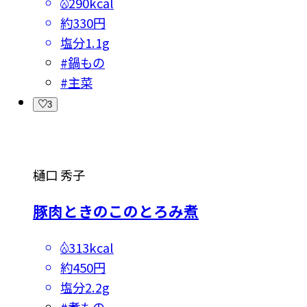
290kcal
約330円
塩分
1.1g
#
鍋もの
#
主菜
3
樋口 秀子
豚肉ときのこのとろみ煮
313kcal
約450円
塩分
2.2g
#
煮もの