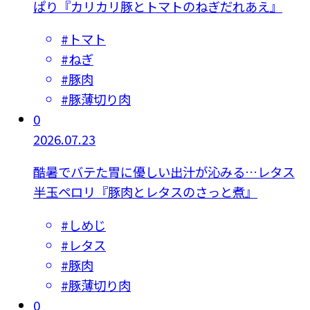
ぱり『カリカリ豚とトマトのねぎだれあえ』
#
トマト
#
ねぎ
#
豚肉
#
豚薄切り肉
0
2026.07.23
酷暑でバテた胃に優しい出汁が沁みる…レタス
半玉ペロリ『豚肉とレタスのさっと煮』
#
しめじ
#
レタス
#
豚肉
#
豚薄切り肉
0