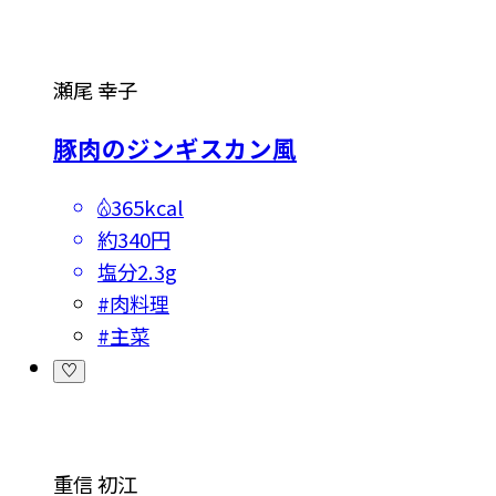
瀬尾 幸子
豚肉のジンギスカン風
365kcal
約340円
塩分
2.3g
#
肉料理
#
主菜
重信 初江