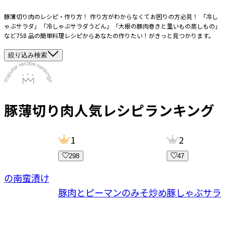
豚薄切り肉のレシピ・作り方！ 作り方がわからなくてお困りの方必見！ 「冷し
ゃぶサラダ」「冷しゃぶサラダうどん」「大根の豚肉巻きと里いもの蒸しもの」
など758 品の簡単料理レシピからあなたの作りたい！がきっと見つかります。
絞り込み検索
豚薄切り肉
人気レシピランキング
1
2
298
47
菜の南蛮漬け
豚肉とピーマンのみそ炒め
豚しゃぶサラ