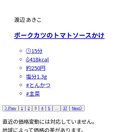
渡辺 あきこ
ポークカツのトマトソースかけ
15分
418kcal
約250円
塩分
1.3g
#
とんかつ
#
主菜
Prev
1
2
3
4
5
...
37
Next
直近の価格変動には対応していません。
地域によって価格の差があります。