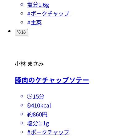
塩分
1.6g
#
ポークチャップ
#
主菜
18
小林 まさみ
豚肉のケチャップソテー
15分
410kcal
約860円
塩分
1.1g
#
ポークチャップ