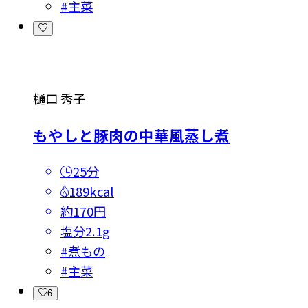
#
主菜
樋口 秀子
もやしと豚肉の中華風蒸し煮
25分
189kcal
約170円
塩分
2.1g
#
煮もの
#
主菜
6