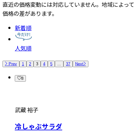
直近の価格変動には対応していません。地域によって
価格の差があります。
新着順
人気順
Prev
1
2
3
4
5
...
37
Next
8
武蔵 裕子
冷しゃぶサラダ