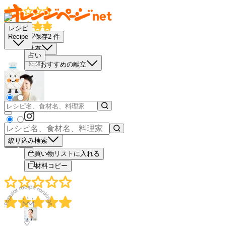
レシピ
保存
2
件
Recipe
共有
占い
おすすめの献立
絞り込み検索
－
＋
買い物リストに入れる
材料コピー