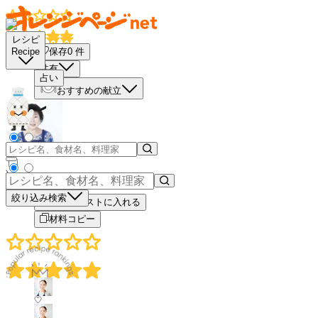
レシピ
保存
0
件
Recipe
共有
占い
おすすめの献立
－
＋
絞り込み検索
買い物リストに入れる
材料コピー