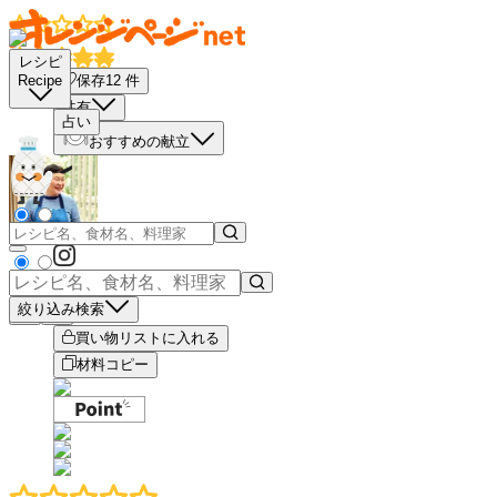
レシピ
保存
12
件
Recipe
共有
占い
おすすめの献立
絞り込み検索
－
＋
買い物リストに入れる
材料コピー