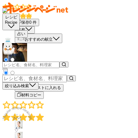
レシピ
保存
0
件
Recipe
共有
占い
おすすめの献立
－
＋
絞り込み検索
買い物リストに入れる
材料コピー