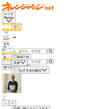
レシピ
Recipe
占い
保存
7
件
共有
絞り込み検索
おすすめの献立
－
＋
買い物リストに入れる