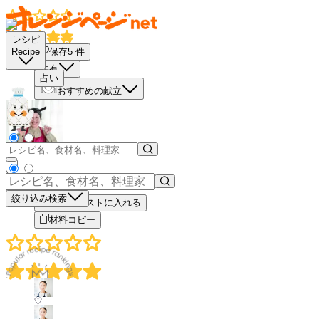
レシピ
保存
5
件
Recipe
共有
占い
おすすめの献立
－
＋
絞り込み検索
買い物リストに入れる
材料コピー