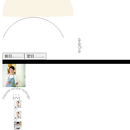
前日
翌日