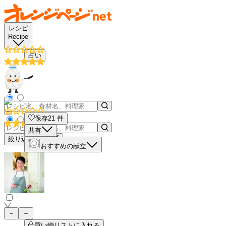
レシピ
Recipe
占い
保存
21
件
共有
絞り込み検索
おすすめの献立
－
＋
買い物リストに入れる