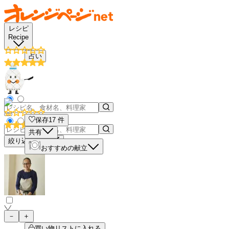
レシピ
Recipe
占い
保存
17
件
共有
絞り込み検索
おすすめの献立
－
＋
買い物リストに入れる