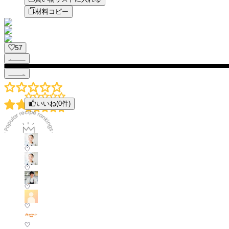
材料コピー
57
いいね(
0
件)