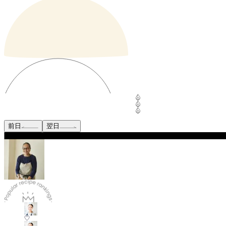
前日
翌日