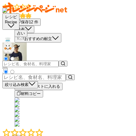
レシピ
保存
12
件
Recipe
共有
占い
おすすめの献立
－
＋
絞り込み検索
買い物リストに入れる
材料コピー