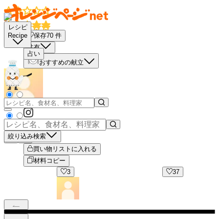
レシピ
保存
70
件
Recipe
共有
占い
おすすめの献立
絞り込み検索
－
＋
買い物リストに入れる
材料コピー
3
37