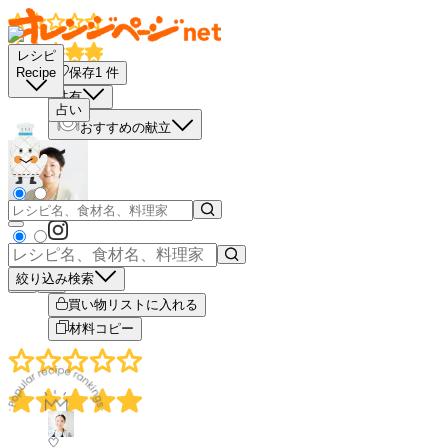
レシピ
保存
1
件
Recipe
共有
占い
おすすめの献立
絞り込み検索
－
＋
買い物リストに入れる
材料コピー