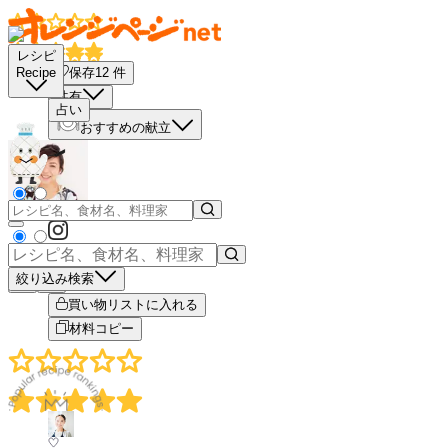
レシピ
保存
12
件
Recipe
共有
占い
おすすめの献立
絞り込み検索
－
＋
買い物リストに入れる
材料コピー