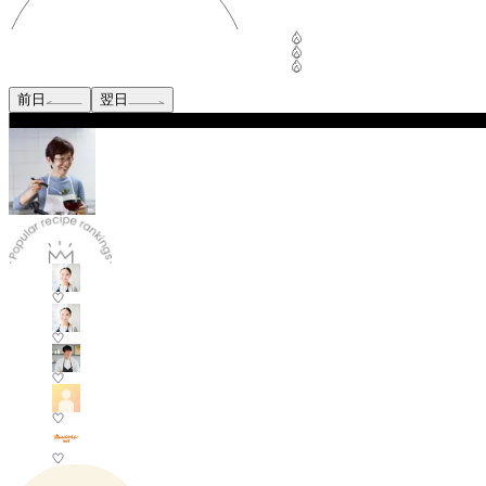
前日
翌日