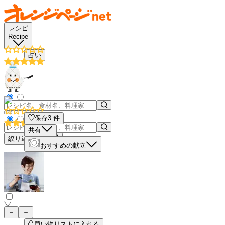
レシピ
Recipe
占い
保存
3
件
共有
絞り込み検索
おすすめの献立
－
＋
買い物リストに入れる